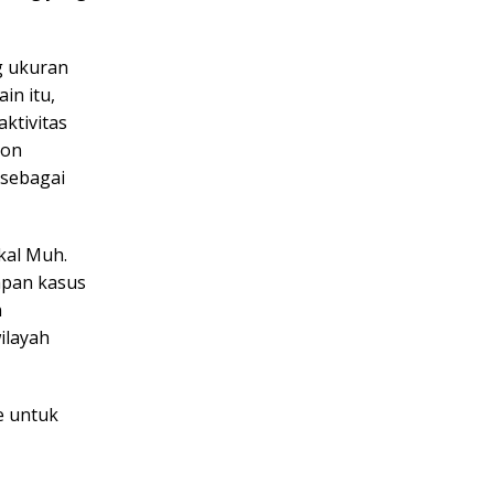
g ukuran
in itu,
ktivitas
pon
 sebagai
kal Muh.
apan kasus
n
ilayah
e untuk