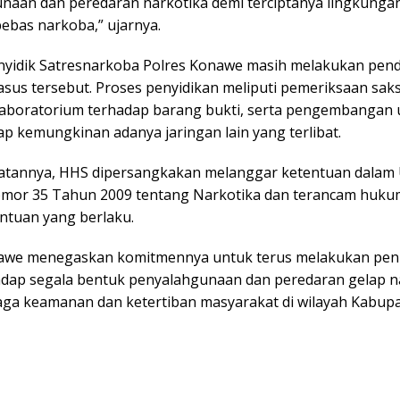
naan dan peredaran narkotika demi terciptanya lingkunga
ebas narkoba,” ujarnya.
penyidik Satresnarkoba Polres Konawe masih melakukan pe
sus tersebut. Proses penyidikan meliputi pemeriksaan saksi
laboratorium terhadap barang bukti, serta pengembangan 
 kemungkinan adanya jaringan lain yang terlibat.
atannya, HHS dipersangkakan melanggar ketentuan dalam
or 35 Tahun 2009 tentang Narkotika dan terancam huku
entuan yang berlaku.
awe menegaskan komitmennya untuk terus melakukan pen
adap segala bentuk penyalahgunaan dan peredaran gelap n
ga keamanan dan ketertiban masyarakat di wilayah Kabup