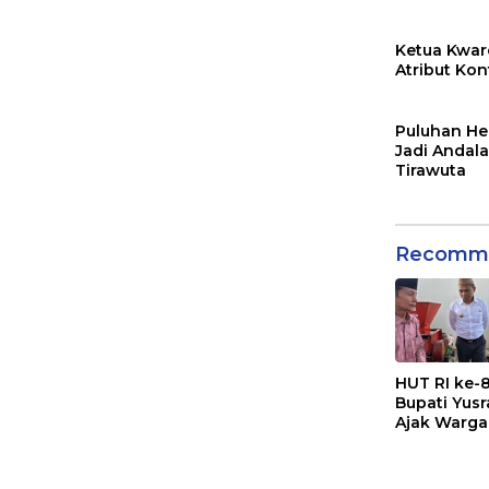
Ketua Kwa
Atribut Kon
Puluhan He
Jadi Andal
Tirawuta
Recomme
HUT RI ke-8
Bupati Yus
Ajak Warga
Sampah Me
Sumber
Penghasila