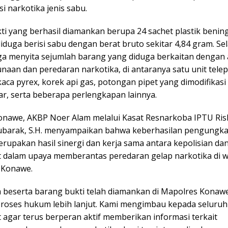
si narkotika jenis sabu.
ti yang berhasil diamankan berupa 24 sachet plastik benin
diduga berisi sabu dengan berat bruto sekitar 4,84 gram. Sela
ga menyita sejumlah barang yang diduga berkaitan dengan a
naan dan peredaran narkotika, di antaranya satu unit tele
ca pyrex, korek api gas, potongan pipet yang dimodifikasi
ar, serta beberapa perlengkapan lainnya.
onawe, AKBP Noer Alam melalui Kasat Resnarkoba IPTU Ris
barak, S.H. menyampaikan bahwa keberhasilan pengungk
rupakan hasil sinergi dan kerja sama antara kepolisian da
 dalam upaya memberantas peredaran gelap narkotika di w
 Konawe.
 beserta barang bukti telah diamankan di Mapolres Konaw
proses hukum lebih lanjut. Kami mengimbau kepada seluruh
 agar terus berperan aktif memberikan informasi terkait