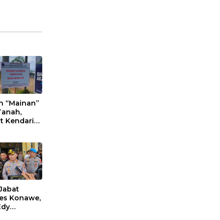
n “Mainan”
Tanah,
t Kendari
an Aktifitas
an
eta Puwatu
Jabat
es Konawe,
Edy
ono Siap