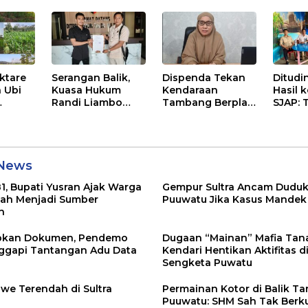
Hadapan Dugaan
Berika
Mafia
Pelay
Terbai
ktare
Serangan Balik,
Dispenda Tekan
Ditudi
 Ubi
Kuasa Hukum
Kendaraan
Hasil 
Randi Liambo
Tambang Berplat
SJAP: 
Tempuh Jalur
Konawe
Kami S
Pidana
 News
1, Bupati Yusran Ajak Warga
Gempur Sultra Ancam Duduk
ah Menjadi Sumber
Puuwatu Jika Kasus Mandek
n
apkan Dokumen, Pendemo
Dugaan “Mainan” Mafia Tan
ggapi Tantangan Adu Data
Kendari Hentikan Aktifitas d
Sengketa Puwatu
awe Terendah di Sultra
Permainan Kotor di Balik T
Puuwatu: SHM Sah Tak Berku