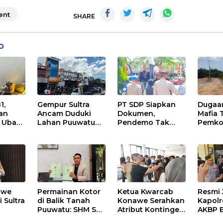
nt
SHARE
o
1,
Gempur Sultra
PT SDP Siapkan
Dugaa
ran
Ancam Duduki
Dokumen,
Mafia 
 Ubah
Lahan Puuwatu
Pendemo Tak
Pemko
njadi
Jika Kasus
Menanggapi
Hentik
Mandek
Tantangan Adu
di Lah
n
Data
Sengk
awe
Permainan Kotor
Ketua Kwarcab
Resmi 
 Sultra
di Balik Tanah
Konawe Serahkan
Kapolr
Puuwatu: SHM Sah
Atribut Kontingen
AKBP 
Tak Berkutik di
Jamnas XII 2026
Raharj