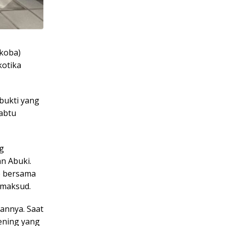
koba)
kotika
bukti yang
Sabtu
g
an Abuki.
e bersama
imaksud.
annya. Saat
ening yang