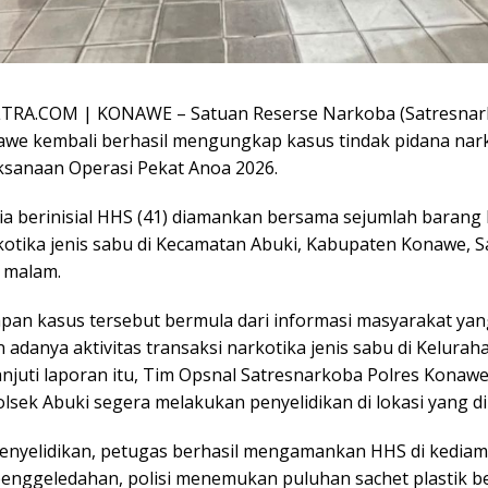
TRA.COM | KONAWE – Satuan Reserse Narkoba (Satresnar
awe kembali berhasil mengungkap kasus tindak pidana nar
ksanaan Operasi Pekat Anoa 2026.
ia berinisial HHS (41) diamankan bersama sejumlah barang 
kotika jenis sabu di Kecamatan Abuki, Kabupaten Konawe, 
) malam.
an kasus tersebut bermula dari informasi masyarakat yan
adanya aktivitas transaksi narkotika jenis sabu di Kelurah
njuti laporan itu, Tim Opsnal Satresnarkoba Polres Konaw
olsek Abuki segera melakukan penyelidikan di lokasi yang d
 penyelidikan, petugas berhasil mengamankan HHS di kediam
penggeledahan, polisi menemukan puluhan sachet plastik b