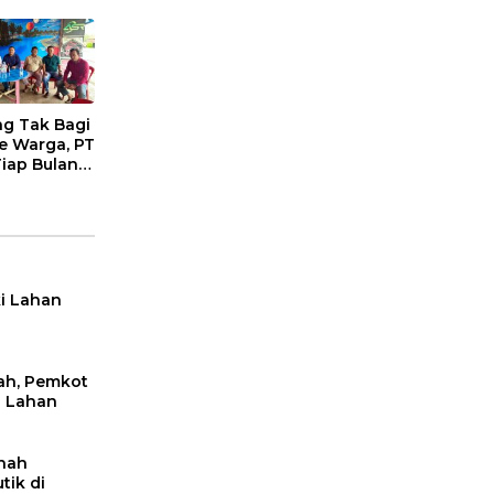
n
anan
k
ng Tak Bagi
ke Warga, PT
Tiap Bulan
etor
i Lahan
ah, Pemkot
i Lahan
anah
tik di