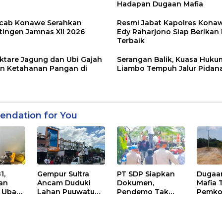
Hadapan Dugaan Mafia
rcab Konawe Serahkan
Resmi Jabat Kapolres Kona
tingen Jamnas XII 2026
Edy Raharjono Siap Berikan
Terbaik
ktare Jagung dan Ubi Gajah
Serangan Balik, Kuasa Huku
an Ketahanan Pangan di
Liambo Tempuh Jalur Pidan
ndation for You
1,
Gempur Sultra
PT SDP Siapkan
Dugaa
ran
Ancam Duduki
Dokumen,
Mafia 
 Ubah
Lahan Puuwatu
Pendemo Tak
Pemko
njadi
Jika Kasus
Menanggapi
Hentik
Mandek
Tantangan Adu
di Lah
n
Data
Sengk