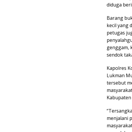
diduga beri
Barang buk
kecil yang 
petugas ju
penyalahgu
genggam, ka
sendok tak
Kapolres K
Lukman Mu
tersebut me
masyarakat
Kabupaten
“Tersangka
menjalani 
masyarakat