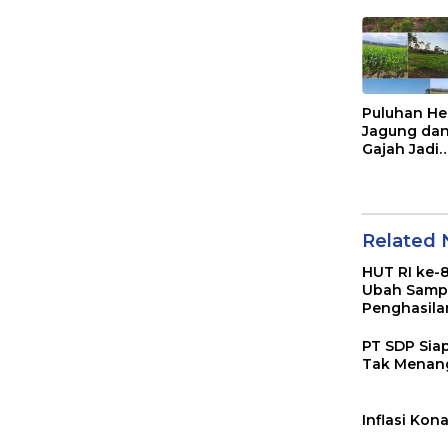
Puluhan He
Jagung dan
Gajah Jadi
Andalan
Ketahanan
Pangan di
Tirawuta
Related
HUT RI ke-8
Ubah Samp
Penghasila
PT SDP Si
Tak Menan
Inflasi Kon