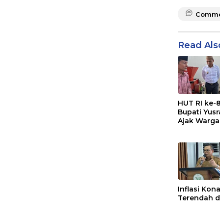
Comme
Read Als
HUT RI ke-8
Bupati Yus
Ajak Warga
Sampah Me
Sumber
Penghasila
Inflasi Kon
Terendah di