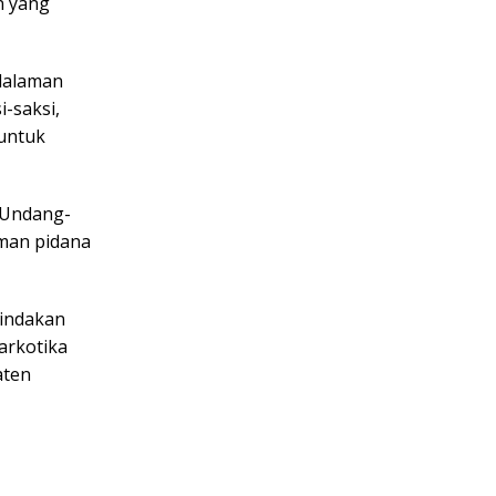
n yang
ndalaman
-saksi,
untuk
 Undang-
man pidana
indakan
arkotika
aten