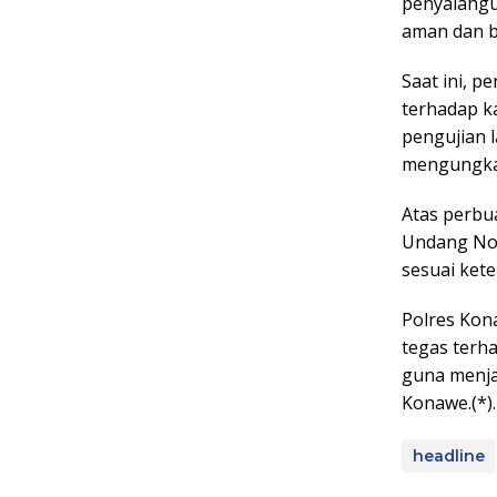
penyalahgu
aman dan b
Saat ini, 
terhadap ka
pengujian 
mengungkap
Atas perbu
Undang Nom
sesuai ket
Polres Kon
tegas terh
guna menja
Konawe.(*).
headline