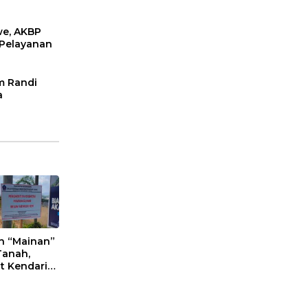
we, AKBP
 Pelayanan
m Randi
a
n “Mainan”
Tanah,
t Kendari
an Aktifitas
an
eta Puwatu