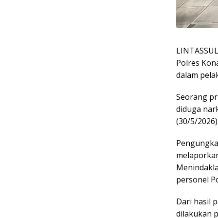
LINTASSUL
Polres Kon
dalam pela
Seorang pr
diduga nar
(30/5/2026
Pengungkap
melaporkan 
Menindakla
personel P
Dari hasil
dilakukan 