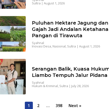
Sultra
|
August 1, 2026
Puluhan Hektare Jagung dan
Gajah Jadi Andalan Ketahan
Pangan di Tirawuta
Syahnal
Inovasi Desa
,
Nasional
,
Sultra
|
August 1, 2026
Serangan Balik, Kuasa Huku
Liambo Tempuh Jalur Pidana
Syahnal
Hukum & Kriminal
,
Sultra
|
July 28, 2026
1
2
…
398
Next »