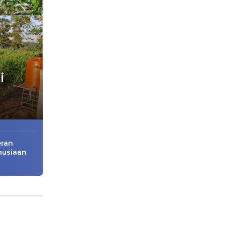
i
eran
nusiaan