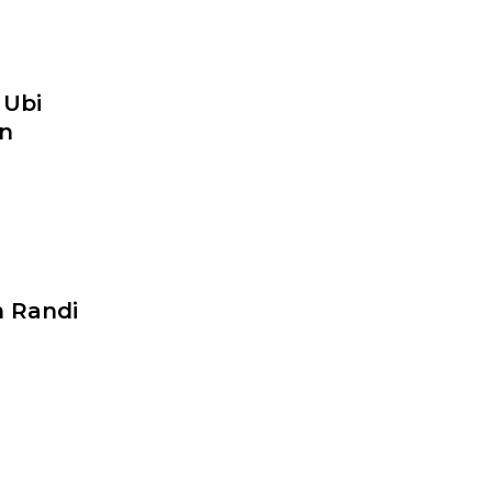
 Ubi
an
m Randi