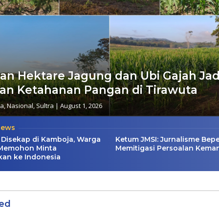
an Hektare Jagung dan Ubi Gajah Jad
an Ketahanan Pangan di Tirawuta
sa
,
Nasional
,
Sultra
|
August 1, 2026
News
Disekap di Kamboja, Warga
Ketum JMSI: Jurnalisme Bep
Memohon Minta
Memitigasi Persoalan Kema
kan ke Indonesia
ed