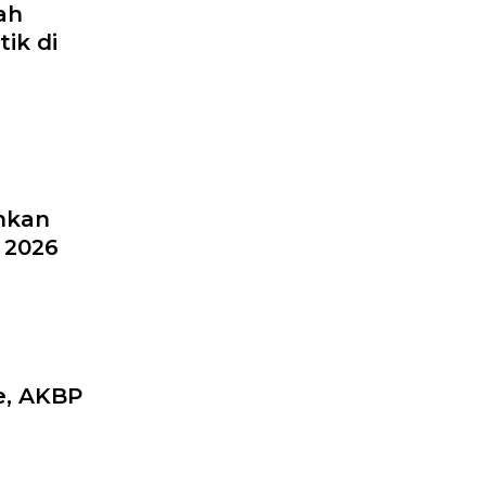
ah
ik di
hkan
 2026
e, AKBP