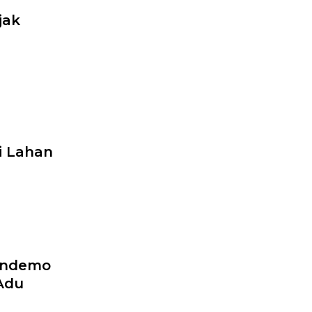
jak
i
i Lahan
endemo
Adu