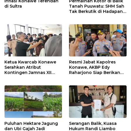
Inflasi Konawe Terendah
Permainan Kotor di Balik
di Sultra
Tanah Puuwatu: SHM Sah
Tak Berkutik di Hadapan
Dugaan Mafia
Ketua Kwarcab Konawe
Resmi Jabat Kapolres
Serahkan Atribut
Konawe, AKBP Edy
Kontingen Jamnas XII
Raharjono Siap Berikan
2026
Pelayanan Terbaik
Puluhan Hektare Jagung
Serangan Balik, Kuasa
dan Ubi Gajah Jadi
Hukum Randi Liambo