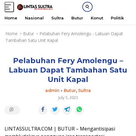
Home
Nasional
Sultra
Butur
Konut
Politik
H
S
Home
Butur
Pelabuhan Fery Amolengu - Labuan Dapat
k
Tambahan Satu Unit Kapal
i
p
t
Pelabuhan Fery Amolengu –
o
c
Labuan Dapat Tambahan Satu
o
Unit Kapal
n
t
admin
-
Butur
,
Sultra
e
July 5, 2023
n
t
LINTASSULTRA.COM | BUTUR – Mengantisipasi