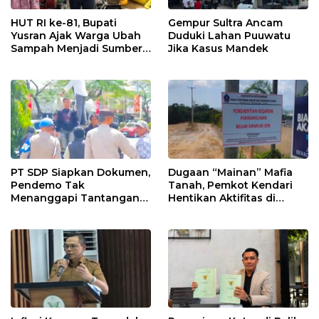
HUT RI ke-81, Bupati
Gempur Sultra Ancam
Yusran Ajak Warga Ubah
Duduki Lahan Puuwatu
Sampah Menjadi Sumber
Jika Kasus Mandek
Penghasilan
PT SDP Siapkan Dokumen,
Dugaan “Mainan” Mafia
Pendemo Tak
Tanah, Pemkot Kendari
Menanggapi Tantangan
Hentikan Aktifitas di
Adu Data
Lahan Sengketa Puwatu