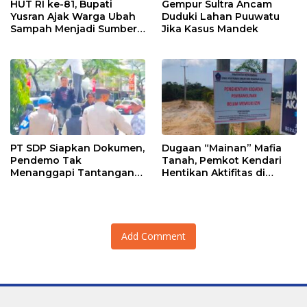
HUT RI ke-81, Bupati
Gempur Sultra Ancam
Yusran Ajak Warga Ubah
Duduki Lahan Puuwatu
Sampah Menjadi Sumber
Jika Kasus Mandek
Penghasilan
PT SDP Siapkan Dokumen,
Dugaan “Mainan” Mafia
Pendemo Tak
Tanah, Pemkot Kendari
Menanggapi Tantangan
Hentikan Aktifitas di
Adu Data
Lahan Sengketa Puwatu
Add Comment