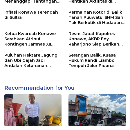
Menanggapi Tantangan
Hentikan Aktifitas di
Adu Data
Lahan Sengketa Puwatu
Inflasi Konawe Terendah
Permainan Kotor di Balik
di Sultra
Tanah Puuwatu: SHM Sah
Tak Berkutik di Hadapan
Dugaan Mafia
Ketua Kwarcab Konawe
Resmi Jabat Kapolres
Serahkan Atribut
Konawe, AKBP Edy
Kontingen Jamnas XII
Raharjono Siap Berikan
2026
Pelayanan Terbaik
Puluhan Hektare Jagung
Serangan Balik, Kuasa
dan Ubi Gajah Jadi
Hukum Randi Liambo
Andalan Ketahanan
Tempuh Jalur Pidana
Pangan di Tirawuta
Recommendation for You