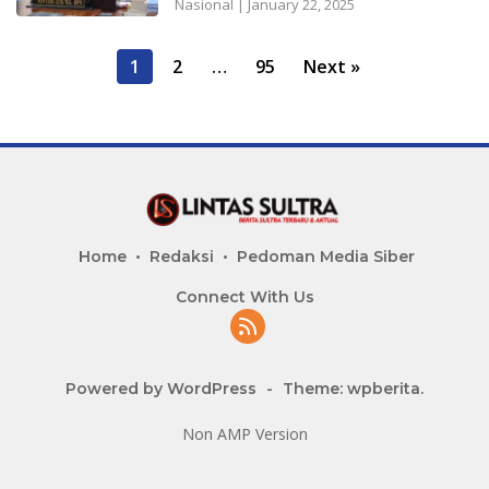
Nasional
|
January 22, 2025
P
1
2
…
95
Next »
o
s
t
s
n
a
Home
Redaksi
Pedoman Media Siber
v
Connect With Us
i
g
a
Powered by WordPress
-
Theme: wpberita.
t
i
Non AMP Version
o