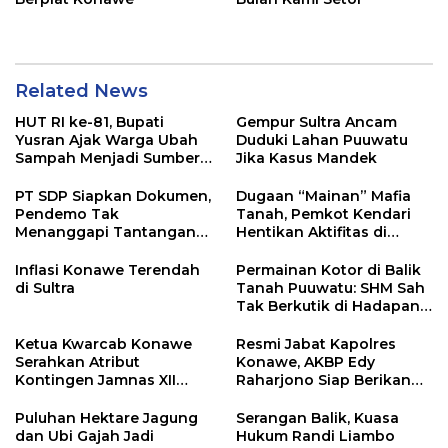
Related News
HUT RI ke-81, Bupati
Gempur Sultra Ancam
Yusran Ajak Warga Ubah
Duduki Lahan Puuwatu
Sampah Menjadi Sumber
Jika Kasus Mandek
Penghasilan
PT SDP Siapkan Dokumen,
Dugaan “Mainan” Mafia
Pendemo Tak
Tanah, Pemkot Kendari
Menanggapi Tantangan
Hentikan Aktifitas di
Adu Data
Lahan Sengketa Puwatu
Inflasi Konawe Terendah
Permainan Kotor di Balik
di Sultra
Tanah Puuwatu: SHM Sah
Tak Berkutik di Hadapan
Dugaan Mafia
Ketua Kwarcab Konawe
Resmi Jabat Kapolres
Serahkan Atribut
Konawe, AKBP Edy
Kontingen Jamnas XII
Raharjono Siap Berikan
2026
Pelayanan Terbaik
Puluhan Hektare Jagung
Serangan Balik, Kuasa
dan Ubi Gajah Jadi
Hukum Randi Liambo