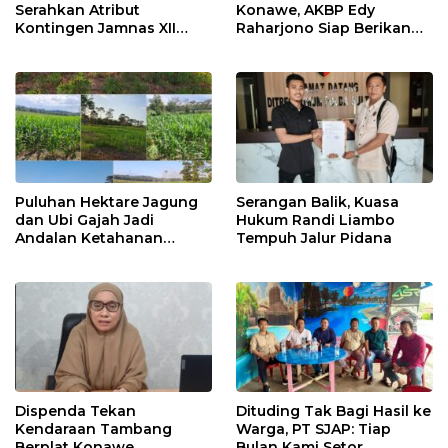
Serahkan Atribut
Konawe, AKBP Edy
Kontingen Jamnas XII
Raharjono Siap Berikan
2026
Pelayanan Terbaik
Puluhan Hektare Jagung
Serangan Balik, Kuasa
dan Ubi Gajah Jadi
Hukum Randi Liambo
Andalan Ketahanan
Tempuh Jalur Pidana
Pangan di Tirawuta
Dispenda Tekan
Dituding Tak Bagi Hasil ke
Kendaraan Tambang
Warga, PT SJAP: Tiap
Berplat Konawe
Bulan Kami Setor