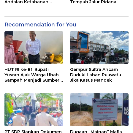
Andalan Ketahanan
Tempuh Jalur Pidana
Pangan di Tirawuta
Recommendation for You
HUT RI ke-81, Bupati
Gempur Sultra Ancam
Yusran Ajak Warga Ubah
Duduki Lahan Puuwatu
Sampah Menjadi Sumber
Jika Kasus Mandek
Penghasilan
PT SDP Siapkan Dokumen,
Dugaan “Mainan” Mafia