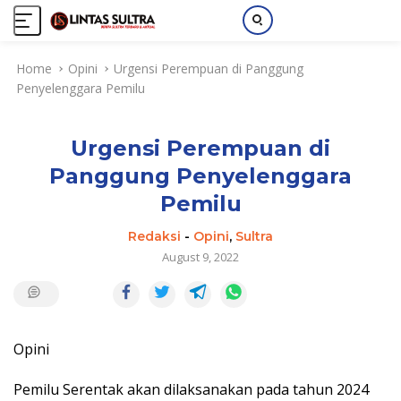
S
Home
Opini
Urgensi Perempuan di Panggung
k
Penyelenggara Pemilu
i
p
t
Urgensi Perempuan di
o
c
Panggung Penyelenggara
o
Pemilu
n
t
Redaksi
-
Opini
,
Sultra
e
August 9, 2022
n
t
Opini
Pemilu Serentak akan dilaksanakan pada tahun 2024