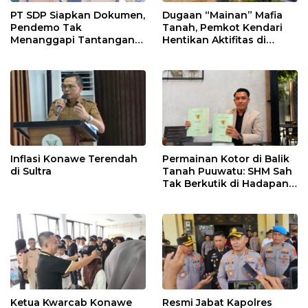
PT SDP Siapkan Dokumen,
Dugaan “Mainan” Mafia
Pendemo Tak
Tanah, Pemkot Kendari
Menanggapi Tantangan
Hentikan Aktifitas di
Adu Data
Lahan Sengketa Puwatu
Inflasi Konawe Terendah
Permainan Kotor di Balik
di Sultra
Tanah Puuwatu: SHM Sah
Tak Berkutik di Hadapan
Dugaan Mafia
Ketua Kwarcab Konawe
Resmi Jabat Kapolres