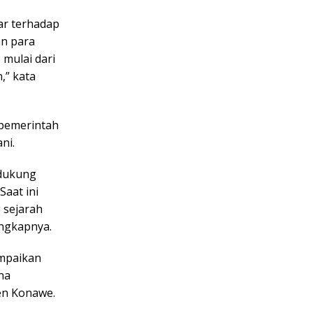
ar terhadap
an para
mulai dari
,” kata
 pemerintah
ni.
idukung
Saat ini
g sejarah
ungkapnya.
ampaikan
na
en Konawe.