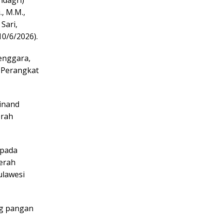
., M.M.,
Sari,
0/6/2026).
Tenggara,
 Perangkat
inand
erah
 pada
erah
ulawesi
ng pangan