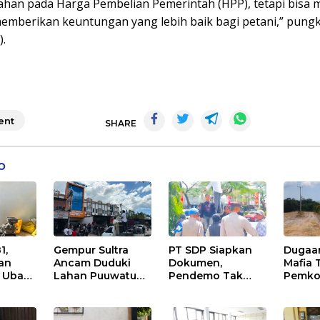
ahan pada Harga Pembelian Pemerintah (HPP), tetapi bisa 
emberikan keuntungan yang lebih baik bagi petani,” pung
).
nt
SHARE
o
1,
Gempur Sultra
PT SDP Siapkan
Dugaa
ran
Ancam Duduki
Dokumen,
Mafia 
 Ubah
Lahan Puuwatu
Pendemo Tak
Pemko
njadi
Jika Kasus
Menanggapi
Hentik
Mandek
Tantangan Adu
di Lah
n
Data
Sengk