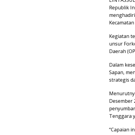
Republik In
menghadiri 
Kecamatan 
Kegiatan te
unsur Fork
Daerah (OP
Dalam kese
Sapan, men
strategis 
Menurutnya
Desember 2
penyumbang
Tenggara y
“Capaian i