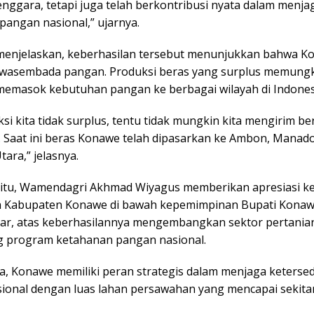
nggara, tetapi juga telah berkontribusi nyata dalam menja
pangan nasional,” ujarnya.
menjelaskan, keberhasilan tersebut menunjukkan bahwa K
wasembada pangan. Produksi beras yang surplus memung
 memasok kebutuhan pangan ke berbagai wilayah di Indones
ksi kita tidak surplus, tentu tidak mungkin kita mengirim be
n. Saat ini beras Konawe telah dipasarkan ke Ambon, Manad
ara,” jelasnya.
itu, Wamendagri Akhmad Wiyagus memberikan apresiasi k
 Kabupaten Konawe di bawah kepemimpinan Bupati Konawe
ar, atas keberhasilannya mengembangkan sektor pertania
 program ketahanan pangan nasional.
, Konawe memiliki peran strategis dalam menjaga keterse
ional dengan luas lahan persawahan yang mencapai sekitar