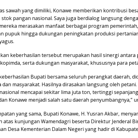
as sawah yang dimiliki, Konawe memberikan kontribusi bes
 stok pangan nasional. Saya juga berdialog langsung deng
 mereka merasakan manfaat berbagai program pemerintah, 
an pupuk hingga dukungan peningkatan produksi pertanian
yagus.
kan keberhasilan tersebut merupakan hasil sinergi antara
rkopimda, serta dukungan masyarakat, khususnya para peta
h keberhasilan Bupati bersama seluruh perangkat daerah, d
dan masyarakat. Hasilnya dirasakan langsung oleh petani. 
nasional mencapai sekitar lima juta ton, tertinggi sepanjan
 dan Konawe menjadi salah satu daerah penyumbangnya,” 
patan yang sama, Bupati Konawe, H. Yusran Akbar, meny
ih atas kunjungan Wamendagri beserta Direktur Jenderal Bi
an Desa Kementerian Dalam Negeri yang hadir di Kabupat