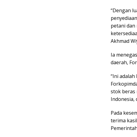
“Dengan lu
penyediaan
petani dan
ketersedia
Akhmad Wi
Ia menegas
daerah, Fo
“Ini adala
Forkopimda 
stok beras 
Indonesia,
Pada kesem
terima kas
Pemerintah