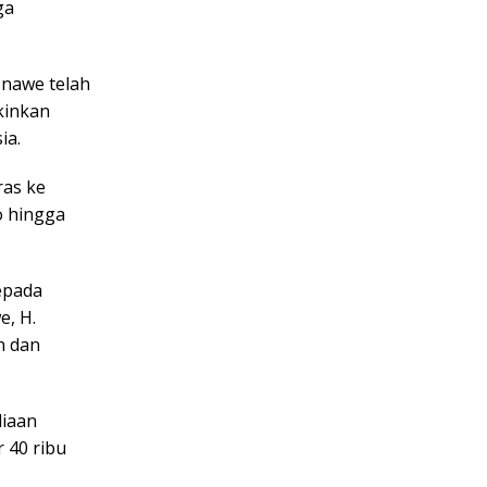
ga
onawe telah
kinkan
ia.
ras ke
o hingga
epada
, H.
n dan
diaan
 40 ribu