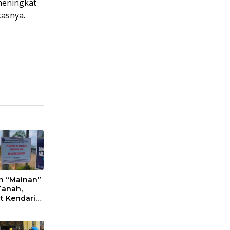
meningkat
kasnya.
n “Mainan”
Tanah,
t Kendari
an Aktifitas
an
eta Puwatu