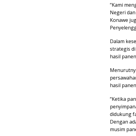
“Kami meng
Negeri dan
Konawe jug
Penyelengg
Dalam kese
strategis 
hasil panen
Menurutnya
persawahan
hasil pane
“Ketika pa
penyimpana
didukung f
Dengan ada
musim pane