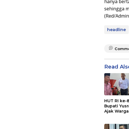
hanya bert
sehingga m
(Red/Admin
headline
Comme
Read Als
HUT RI ke-8
Bupati Yus
Ajak Warga
Sampah Me
Sumber
Penghasila