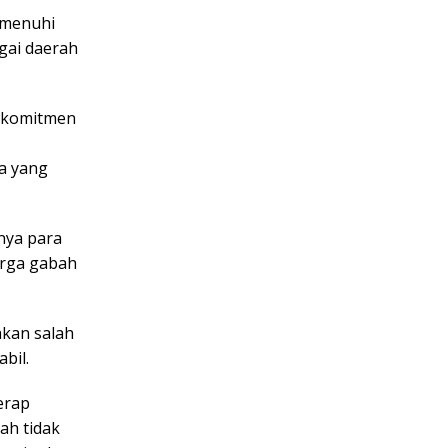
emenuhi
agai daerah
 komitmen
,
a yang
nya para
arga gabah
kan salah
bil.
erap
ah tidak