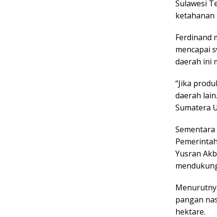
Sulawesi Te
ketahanan 
Ferdinand 
mencapai s
daerah ini
“Jika produ
daerah lai
Sumatera Ut
Sementara 
Pemerintah
Yusran Akb
mendukung
Menurutnya
pangan nas
hektare.