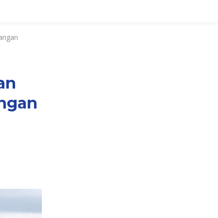
Pangan
an
ngan