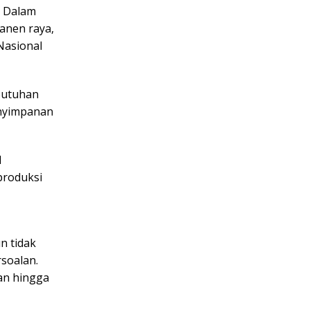
i Dalam
anen raya,
Nasional
butuhan
enyimpanan
l
produksi
n tidak
soalan.
an hingga