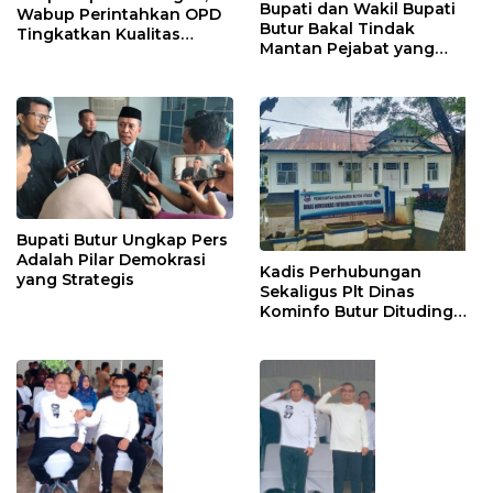
Bupati dan Wakil Bupati
Wabup Perintahkan OPD
Butur Bakal Tindak
Tingkatkan Kualitas
Mantan Pejabat yang
Disiplin Stafnya
Kuasai Aset Daerah
Bupati Butur Ungkap Pers
Adalah Pilar Demokrasi
Kadis Perhubungan
yang Strategis
Sekaligus Plt Dinas
Kominfo Butur Dituding
Lakukan Pemborosan
Anggaran