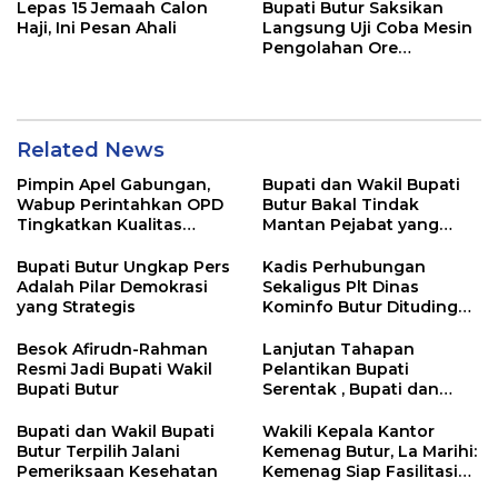
Lepas 15 Jemaah Calon
Bupati Butur Saksikan
Haji, Ini Pesan Ahali
Langsung Uji Coba Mesin
Pengolahan Ore
Teknologi di PT TIB
Related News
Pimpin Apel Gabungan,
Bupati dan Wakil Bupati
Wabup Perintahkan OPD
Butur Bakal Tindak
Tingkatkan Kualitas
Mantan Pejabat yang
Disiplin Stafnya
Kuasai Aset Daerah
Bupati Butur Ungkap Pers
Kadis Perhubungan
Adalah Pilar Demokrasi
Sekaligus Plt Dinas
yang Strategis
Kominfo Butur Dituding
Lakukan Pemborosan
Anggaran
Besok Afirudn-Rahman
Lanjutan Tahapan
Resmi Jadi Bupati Wakil
Pelantikan Bupati
Bupati Butur
Serentak , Bupati dan
Wakil Bupati Butur Ikut
Gladi Kotor
Bupati dan Wakil Bupati
Wakili Kepala Kantor
Butur Terpilih Jalani
Kemenag Butur, La Marihi:
Pemeriksaan Kesehatan
Kemenag Siap Fasilitasi
MTs Al Bania