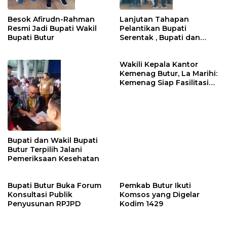
Besok Afirudn-Rahman
Lanjutan Tahapan
Resmi Jadi Bupati Wakil
Pelantikan Bupati
Bupati Butur
Serentak , Bupati dan
Wakil Bupati Butur Ikut
Gladi Kotor
Wakili Kepala Kantor
Kemenag Butur, La Marihi:
Kemenag Siap Fasilitasi
MTs Al Bania
Bupati dan Wakil Bupati
Butur Terpilih Jalani
Pemeriksaan Kesehatan
Bupati Butur Buka Forum
Pemkab Butur Ikuti
Konsultasi Publik
Komsos yang Digelar
Penyusunan RPJPD
Kodim 1429