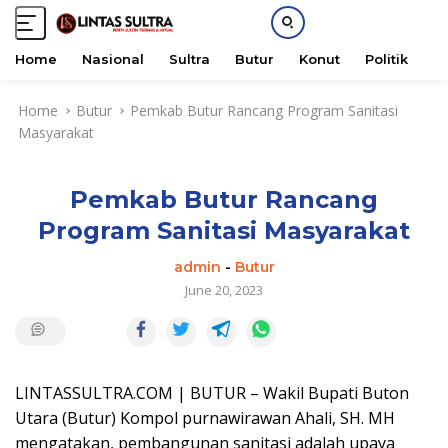
Home
Nasional
Sultra
Butur
Konut
Politik
H
S
Home
Butur
Pemkab Butur Rancang Program Sanitasi
k
Masyarakat
i
p
t
Pemkab Butur Rancang
o
c
Program Sanitasi Masyarakat
o
n
admin
-
Butur
t
June 20, 2023
e
n
t
LINTASSULTRA.COM | BUTUR – Wakil Bupati Buton
Utara (Butur) Kompol purnawirawan Ahali, SH. MH
mengatakan, pembangunan sanitasi adalah upaya