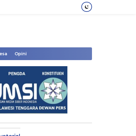
Desa
Opini