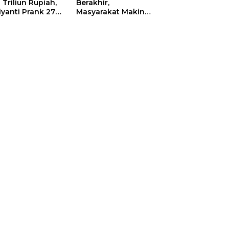
 Triliun Rupiah,
Berakhir,
iyanti Prank 270
Masyarakat Makin
a Orang
Menjerit