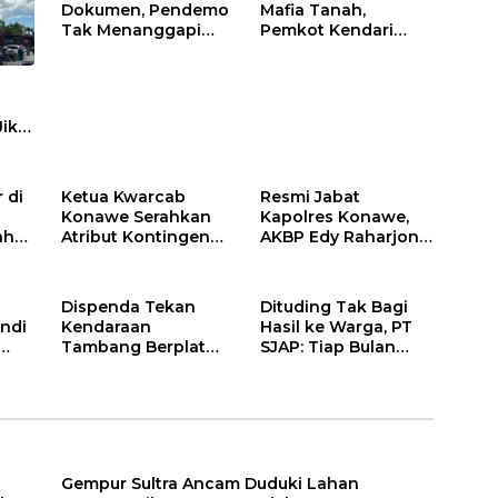
Dokumen, Pendemo
Mafia Tanah,
Tak Menanggapi
Pemkot Kendari
Tantangan Adu Data
Hentikan Aktifitas di
Lahan Sengketa
Puwatu
Jika
 di
Ketua Kwarcab
Resmi Jabat
Konawe Serahkan
Kapolres Konawe,
ah
Atribut Kontingen
AKBP Edy Raharjono
Jamnas XII 2026
Siap Berikan
n
Pelayanan Terbaik
Dispenda Tekan
Dituding Tak Bagi
ndi
Kendaraan
Hasil ke Warga, PT
Tambang Berplat
SJAP: Tiap Bulan
Konawe
Kami Setor
Gempur Sultra Ancam Duduki Lahan