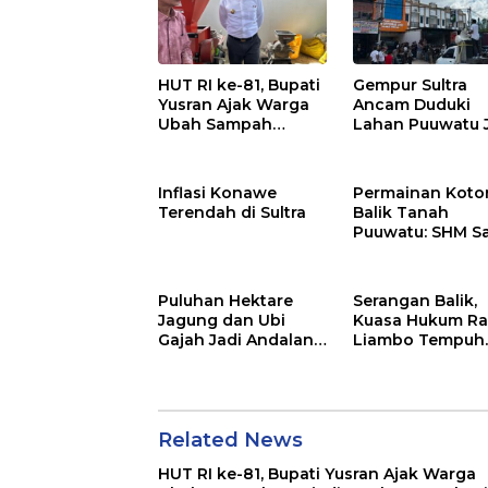
Gempur Sultra
HUT RI ke-81, Bupati
Ancam Duduki
Yusran Ajak Warga
Lahan Puuwatu 
Ubah Sampah
Kasus Mandek
Menjadi Sumber
Penghasilan
Inflasi Konawe
Permainan Kotor
Terendah di Sultra
Balik Tanah
Puuwatu: SHM S
Tak Berkutik di
Hadapan Dugaa
Mafia
Puluhan Hektare
Serangan Balik,
Jagung dan Ubi
Kuasa Hukum Ra
Gajah Jadi Andalan
Liambo Tempuh
Ketahanan Pangan
Jalur Pidana
di Tirawuta
Related News
HUT RI ke-81, Bupati Yusran Ajak Warga