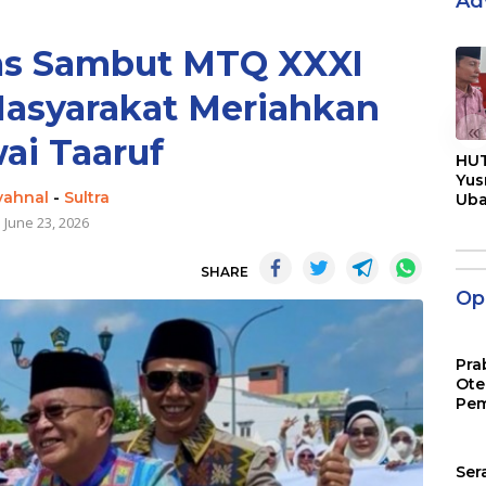
Ad
as Sambut MTQ XXXI
Masyarakat Meriahkan
«
ai Taaruf
HUT
Yus
yahnal
-
Sultra
Ub
Men
June 23, 2026
Pen
SHARE
Opi
Pra
Ote
Pem
Ser