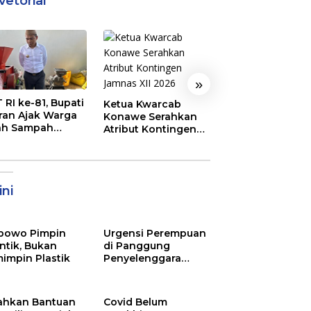
vetorial
»
 RI ke-81, Bupati
Semarak
Ketua Kwarcab
ran Ajak Warga
Pembukaan MT
Konawe Serahkan
ah Sampah
XXXI Sultra, Ini K
Atribut Kontingen
jadi Sumber
Bupati Konawe
Jamnas XII 2026
ghasilan
ni
bowo Pimpin
Urgensi Perempuan
ntik, Bukan
di Panggung
impin Plastik
Penyelenggara
Pemilu
ahkan Bantuan
Covid Belum