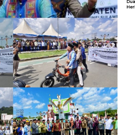
Dua
Her
Jut