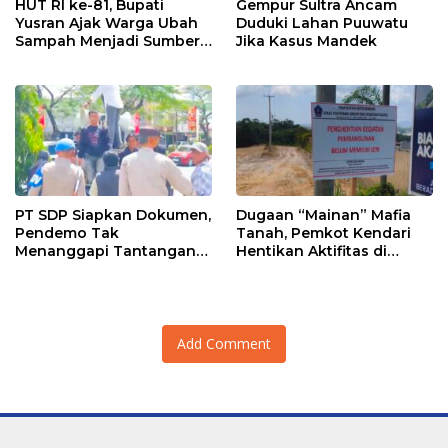
HUT RI ke-81, Bupati
Gempur Sultra Ancam
Yusran Ajak Warga Ubah
Duduki Lahan Puuwatu
Sampah Menjadi Sumber
Jika Kasus Mandek
Penghasilan
PT SDP Siapkan Dokumen,
Dugaan “Mainan” Mafia
Pendemo Tak
Tanah, Pemkot Kendari
Menanggapi Tantangan
Hentikan Aktifitas di
Adu Data
Lahan Sengketa Puwatu
Add Comment