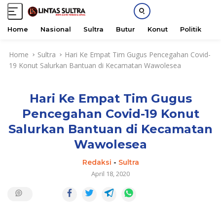
Home
Nasional
Sultra
Butur
Konut
Politik
H
S
Home
Sultra
Hari Ke Empat Tim Gugus Pencegahan Covid-
k
19 Konut Salurkan Bantuan di Kecamatan Wawolesea
i
p
t
Hari Ke Empat Tim Gugus
o
c
Pencegahan Covid-19 Konut
o
Salurkan Bantuan di Kecamatan
n
t
Wawolesea
e
Redaksi
-
Sultra
n
April 18, 2020
t