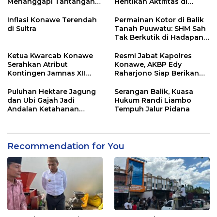
Menanggapi Tantangan
Hentikan Aktifitas di
Adu Data
Lahan Sengketa Puwatu
Inflasi Konawe Terendah
Permainan Kotor di Balik
di Sultra
Tanah Puuwatu: SHM Sah
Tak Berkutik di Hadapan
Dugaan Mafia
Ketua Kwarcab Konawe
Resmi Jabat Kapolres
Serahkan Atribut
Konawe, AKBP Edy
Kontingen Jamnas XII
Raharjono Siap Berikan
2026
Pelayanan Terbaik
Puluhan Hektare Jagung
Serangan Balik, Kuasa
dan Ubi Gajah Jadi
Hukum Randi Liambo
Andalan Ketahanan
Tempuh Jalur Pidana
Pangan di Tirawuta
Recommendation for You