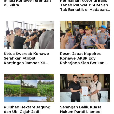
Inflasi Konawe Terendah
Permainan Kotor di Balik
di Sultra
Tanah Puuwatu: SHM Sah
Tak Berkutik di Hadapan
Dugaan Mafia
Ketua Kwarcab Konawe
Resmi Jabat Kapolres
Serahkan Atribut
Konawe, AKBP Edy
Kontingen Jamnas XII
Raharjono Siap Berikan
2026
Pelayanan Terbaik
Puluhan Hektare Jagung
Serangan Balik, Kuasa
dan Ubi Gajah Jadi
Hukum Randi Liambo