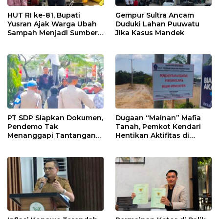
HUT RI ke-81, Bupati
Gempur Sultra Ancam
Yusran Ajak Warga Ubah
Duduki Lahan Puuwatu
Sampah Menjadi Sumber
Jika Kasus Mandek
Penghasilan
PT SDP Siapkan Dokumen,
Dugaan “Mainan” Mafia
Pendemo Tak
Tanah, Pemkot Kendari
Menanggapi Tantangan
Hentikan Aktifitas di
Adu Data
Lahan Sengketa Puwatu