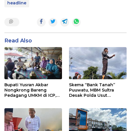
headline
Read Also
Bupati Yusran Akbar
Skema “Bank Tanah”
Nongkrong Bareng
Puuwatu, MBM Sultra
Pedagang UMKM di ICP,
Desak Polda Usut
Tegaskan Komitmen
Keterlibatan Adik Ketua
Hidupkan Ekonomi
Kadin
Kerakyatan