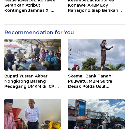
Serahkan Atribut
Konawe, AKBP Edy
Kontingen Jamnas XII
Raharjono Siap Berikan
2026
Pelayanan Terbaik
Recommendation for You
Bupati Yusran Akbar
Skema “Bank Tanah”
Nongkrong Bareng
Puuwatu, MBM Sultra
Pedagang UMKM di ICP,
Desak Polda Usut
Tegaskan Komitmen
Keterlibatan Adik Ketua
Hidupkan Ekonomi
Kadin
Kerakyatan