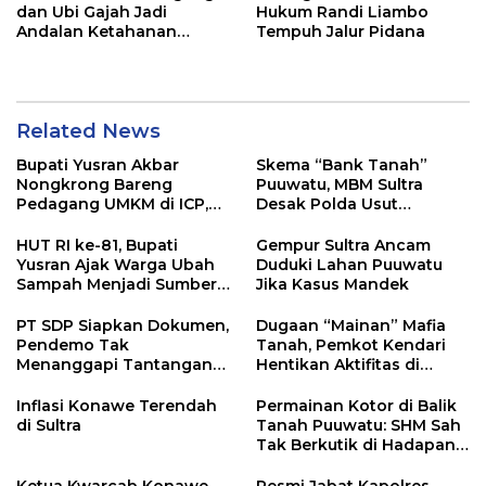
dan Ubi Gajah Jadi
Hukum Randi Liambo
Andalan Ketahanan
Tempuh Jalur Pidana
Pangan di Tirawuta
Related News
Bupati Yusran Akbar
Skema “Bank Tanah”
Nongkrong Bareng
Puuwatu, MBM Sultra
Pedagang UMKM di ICP,
Desak Polda Usut
Tegaskan Komitmen
Keterlibatan Adik Ketua
Hidupkan Ekonomi
Kadin
HUT RI ke-81, Bupati
Gempur Sultra Ancam
Kerakyatan
Yusran Ajak Warga Ubah
Duduki Lahan Puuwatu
Sampah Menjadi Sumber
Jika Kasus Mandek
Penghasilan
PT SDP Siapkan Dokumen,
Dugaan “Mainan” Mafia
Pendemo Tak
Tanah, Pemkot Kendari
Menanggapi Tantangan
Hentikan Aktifitas di
Adu Data
Lahan Sengketa Puwatu
Inflasi Konawe Terendah
Permainan Kotor di Balik
di Sultra
Tanah Puuwatu: SHM Sah
Tak Berkutik di Hadapan
Dugaan Mafia
Ketua Kwarcab Konawe
Resmi Jabat Kapolres