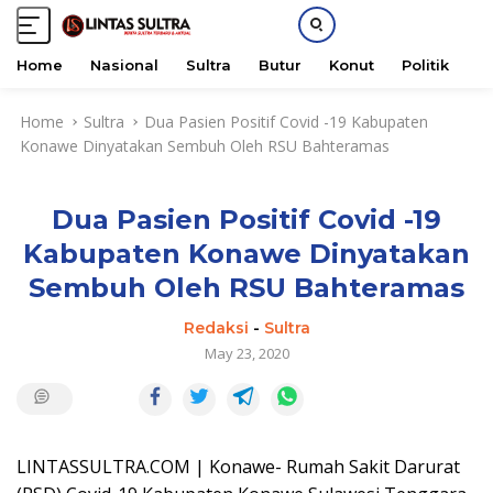
Home
Nasional
Sultra
Butur
Konut
Politik
H
S
Home
Sultra
Dua Pasien Positif Covid -19 Kabupaten
k
Konawe Dinyatakan Sembuh Oleh RSU Bahteramas
i
p
t
Dua Pasien Positif Covid -19
o
c
Kabupaten Konawe Dinyatakan
o
Sembuh Oleh RSU Bahteramas
n
t
Redaksi
-
Sultra
e
May 23, 2020
n
t
LINTASSULTRA.COM | Konawe- Rumah Sakit Darurat