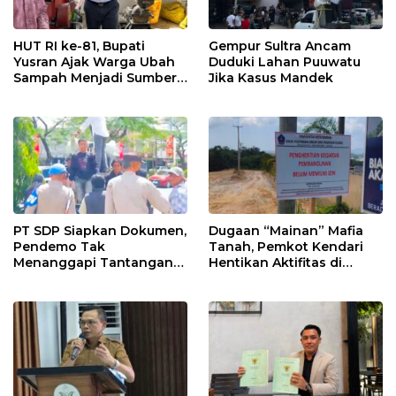
HUT RI ke-81, Bupati
Gempur Sultra Ancam
Yusran Ajak Warga Ubah
Duduki Lahan Puuwatu
Sampah Menjadi Sumber
Jika Kasus Mandek
Penghasilan
PT SDP Siapkan Dokumen,
Dugaan “Mainan” Mafia
Pendemo Tak
Tanah, Pemkot Kendari
Menanggapi Tantangan
Hentikan Aktifitas di
Adu Data
Lahan Sengketa Puwatu