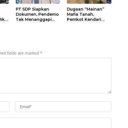
PT SDP Siapkan
Dugaan “Mainan”
Dokumen, Pendemo
Mafia Tanah,
Jika
Tak Menanggapi
Pemkot Kendari
Tantangan Adu Data
Hentikan Aktifitas di
Lahan Sengketa
Puwatu
red fields are marked
*