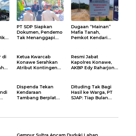
PT SDP Siapkan
Dugaan “Mainan”
Dokumen, Pendemo
Mafia Tanah,
Jika
Tak Menanggapi
Pemkot Kendari
Tantangan Adu Data
Hentikan Aktifitas di
Lahan Sengketa
Puwatu
 di
Ketua Kwarcab
Resmi Jabat
Konawe Serahkan
Kapolres Konawe,
ah
Atribut Kontingen
AKBP Edy Raharjono
Jamnas XII 2026
Siap Berikan
n
Pelayanan Terbaik
Dispenda Tekan
Dituding Tak Bagi
ndi
Kendaraan
Hasil ke Warga, PT
Tambang Berplat
SJAP: Tiap Bulan
Konawe
Kami Setor
Gempur Sultra Ancam Duduki Lahan