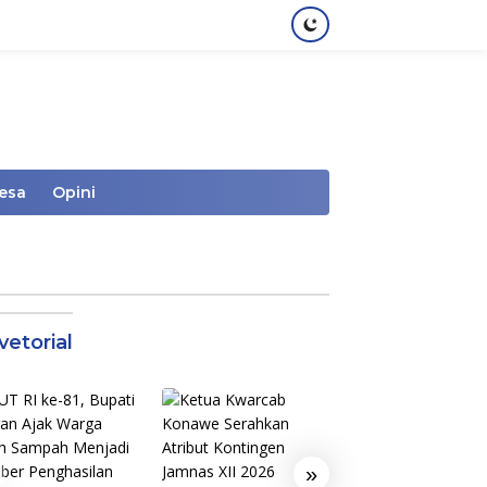
Desa
Opini
vetorial
»