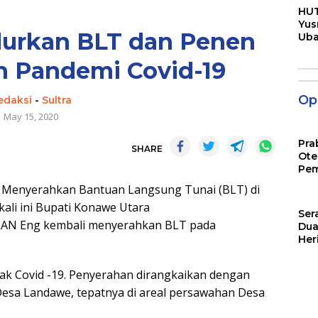
HUT
Yus
lurkan BLT dan Penen
Ub
Men
Pen
h Pandemi Covid-19
Opi
edaksi
-
Sultra
May 15, 2020
Pra
SHARE
Ote
Pem
Menyerahkan Bantuan Langsung Tunai (BLT) di
kali ini Bupati Konawe Utara
Ser
ASEAN Eng kembali menyerahkan BLT pada
Dua
Her
Jut
k Covid -19. Penyerahan dirangkaikan dengan
esa Landawe, tepatnya di areal persawahan Desa