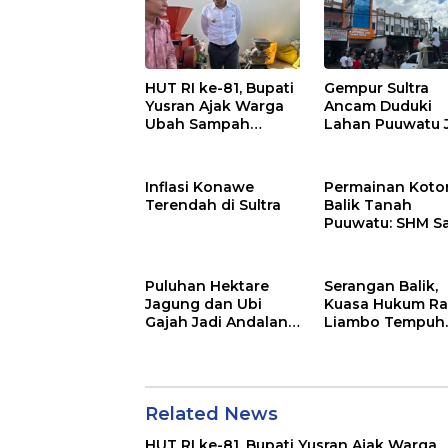
HUT RI ke-81, Bupati
Gempur Sultra
Yusran Ajak Warga
Ancam Duduki
Ubah Sampah
Lahan Puuwatu 
Menjadi Sumber
Kasus Mandek
Penghasilan
Inflasi Konawe
Permainan Kotor
Terendah di Sultra
Balik Tanah
Puuwatu: SHM S
Tak Berkutik di
Hadapan Dugaa
Mafia
Puluhan Hektare
Serangan Balik,
Jagung dan Ubi
Kuasa Hukum Ra
Gajah Jadi Andalan
Liambo Tempuh
Ketahanan Pangan
Jalur Pidana
di Tirawuta
Related News
HUT RI ke-81, Bupati Yusran Ajak Warga