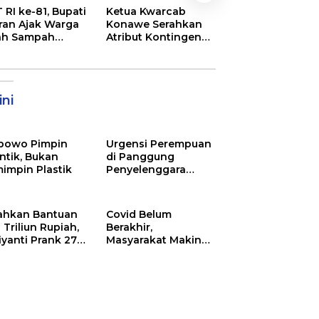
Semarak
 RI ke-81, Bupati
Ketua Kwarcab
Pembukaan MT
ran Ajak Warga
Konawe Serahkan
XXXI Sultra, Ini K
ah Sampah
Atribut Kontingen
Bupati Konawe
jadi Sumber
Jamnas XII 2026
ghasilan
ni
bowo Pimpin
Urgensi Perempuan
ntik, Bukan
di Panggung
impin Plastik
Penyelenggara
Pemilu
ahkan Bantuan
Covid Belum
 Triliun Rupiah,
Berakhir,
iyanti Prank 270
Masyarakat Makin
a Orang
Menjerit