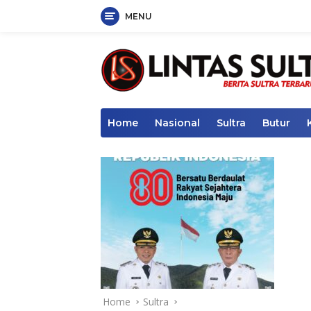
MENU
Skip
to
content
Home
Nasional
Sultra
Butur
Home
Sultra