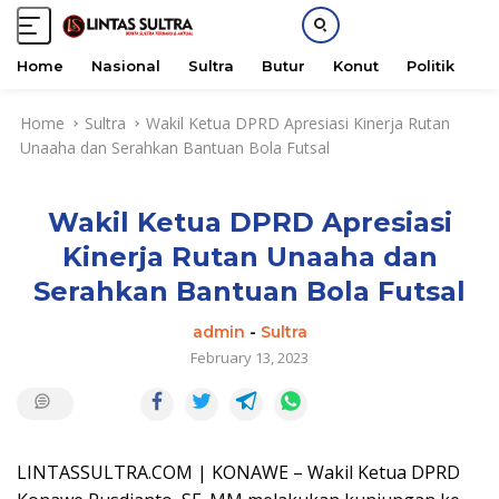
Home
Nasional
Sultra
Butur
Konut
Politik
H
S
Home
Sultra
Wakil Ketua DPRD Apresiasi Kinerja Rutan
k
Unaaha dan Serahkan Bantuan Bola Futsal
i
p
t
Wakil Ketua DPRD Apresiasi
o
c
Kinerja Rutan Unaaha dan
o
Serahkan Bantuan Bola Futsal
n
t
admin
-
Sultra
e
February 13, 2023
n
t
LINTASSULTRA.COM | KONAWE – Wakil Ketua DPRD