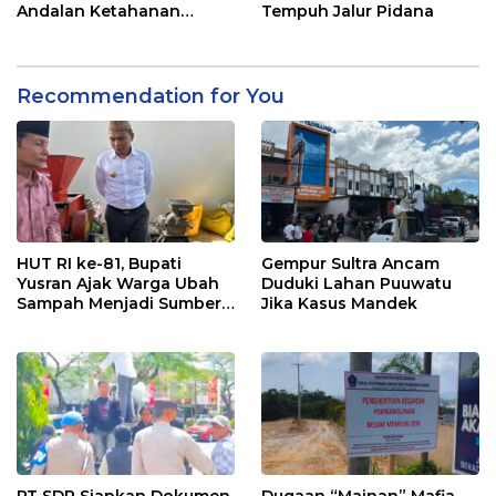
Andalan Ketahanan
Tempuh Jalur Pidana
Pangan di Tirawuta
Recommendation for You
HUT RI ke-81, Bupati
Gempur Sultra Ancam
Yusran Ajak Warga Ubah
Duduki Lahan Puuwatu
Sampah Menjadi Sumber
Jika Kasus Mandek
Penghasilan
PT SDP Siapkan Dokumen,
Dugaan “Mainan” Mafia