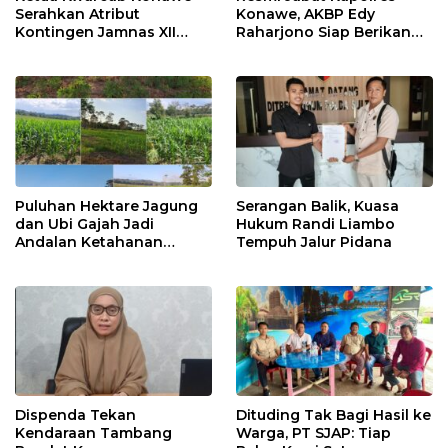
Serahkan Atribut
Konawe, AKBP Edy
Kontingen Jamnas XII
Raharjono Siap Berikan
2026
Pelayanan Terbaik
Puluhan Hektare Jagung
Serangan Balik, Kuasa
dan Ubi Gajah Jadi
Hukum Randi Liambo
Andalan Ketahanan
Tempuh Jalur Pidana
Pangan di Tirawuta
Dispenda Tekan
Dituding Tak Bagi Hasil ke
Kendaraan Tambang
Warga, PT SJAP: Tiap