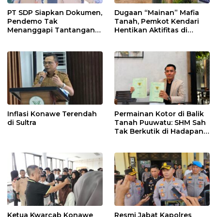
PT SDP Siapkan Dokumen,
Dugaan “Mainan” Mafia
Pendemo Tak
Tanah, Pemkot Kendari
Menanggapi Tantangan
Hentikan Aktifitas di
Adu Data
Lahan Sengketa Puwatu
Inflasi Konawe Terendah
Permainan Kotor di Balik
di Sultra
Tanah Puuwatu: SHM Sah
Tak Berkutik di Hadapan
Dugaan Mafia
Ketua Kwarcab Konawe
Resmi Jabat Kapolres