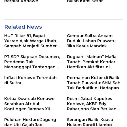
Berplat Konawe
Bulan Kami Setor
Related News
HUT RI ke-81, Bupati
Gempur Sultra Ancam
Yusran Ajak Warga Ubah
Duduki Lahan Puuwatu
Sampah Menjadi Sumber
Jika Kasus Mandek
Penghasilan
PT SDP Siapkan Dokumen,
Dugaan “Mainan” Mafia
Pendemo Tak
Tanah, Pemkot Kendari
Menanggapi Tantangan
Hentikan Aktifitas di
Adu Data
Lahan Sengketa Puwatu
Inflasi Konawe Terendah
Permainan Kotor di Balik
di Sultra
Tanah Puuwatu: SHM Sah
Tak Berkutik di Hadapan
Dugaan Mafia
Ketua Kwarcab Konawe
Resmi Jabat Kapolres
Serahkan Atribut
Konawe, AKBP Edy
Kontingen Jamnas XII
Raharjono Siap Berikan
2026
Pelayanan Terbaik
Puluhan Hektare Jagung
Serangan Balik, Kuasa
dan Ubi Gajah Jadi
Hukum Randi Liambo