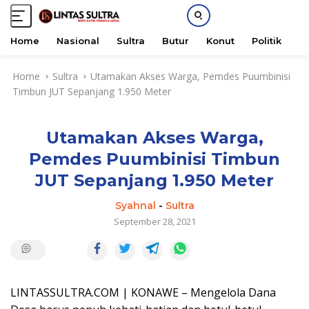
Home
Nasional
Sultra
Butur
Konut
Politik
H
S
Home
Sultra
Utamakan Akses Warga, Pemdes Puumbinisi
k
Timbun JUT Sepanjang 1.950 Meter
i
p
t
Utamakan Akses Warga,
o
c
Pemdes Puumbinisi Timbun
o
JUT Sepanjang 1.950 Meter
n
t
Syahnal
-
Sultra
e
September 28, 2021
n
t
LINTASSULTRA.COM | KONAWE – Mengelola Dana