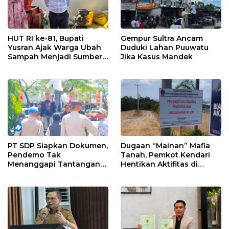
HUT RI ke-81, Bupati
Gempur Sultra Ancam
Yusran Ajak Warga Ubah
Duduki Lahan Puuwatu
Sampah Menjadi Sumber
Jika Kasus Mandek
Penghasilan
PT SDP Siapkan Dokumen,
Dugaan “Mainan” Mafia
Pendemo Tak
Tanah, Pemkot Kendari
Menanggapi Tantangan
Hentikan Aktifitas di
Adu Data
Lahan Sengketa Puwatu