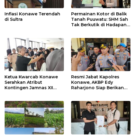
Inflasi Konawe Terendah
Permainan Kotor di Balik
di Sultra
Tanah Puuwatu: SHM Sah
Tak Berkutik di Hadapan
Dugaan Mafia
Ketua Kwarcab Konawe
Resmi Jabat Kapolres
Serahkan Atribut
Konawe, AKBP Edy
Kontingen Jamnas XII
Raharjono Siap Berikan
2026
Pelayanan Terbaik