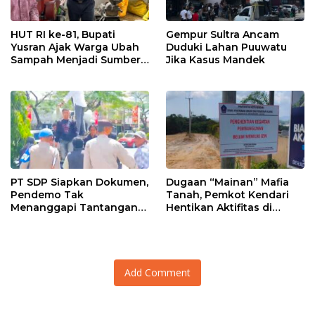
HUT RI ke-81, Bupati
Gempur Sultra Ancam
Yusran Ajak Warga Ubah
Duduki Lahan Puuwatu
Sampah Menjadi Sumber
Jika Kasus Mandek
Penghasilan
PT SDP Siapkan Dokumen,
Dugaan “Mainan” Mafia
Pendemo Tak
Tanah, Pemkot Kendari
Menanggapi Tantangan
Hentikan Aktifitas di
Adu Data
Lahan Sengketa Puwatu
Add Comment