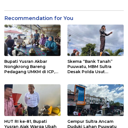
2026
Pelayanan Terbaik
Recommendation for You
Bupati Yusran Akbar
Skema “Bank Tanah”
Nongkrong Bareng
Puuwatu, MBM Sultra
Pedagang UMKM di ICP,
Desak Polda Usut
Tegaskan Komitmen
Keterlibatan Adik Ketua
Hidupkan Ekonomi
Kadin
Kerakyatan
HUT RI ke-81, Bupati
Gempur Sultra Ancam
Yusran Ajak Warga Ubah
Duduki Lahan Puuwatu