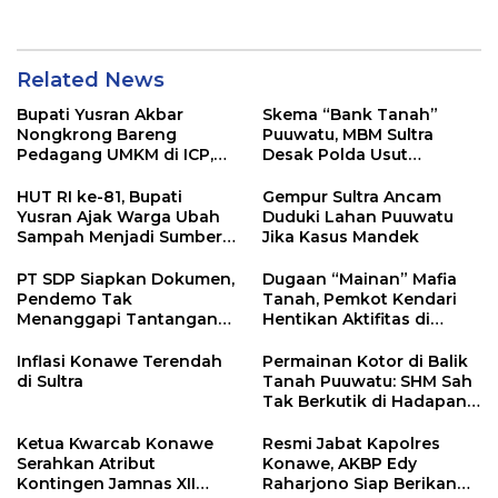
Related News
Bupati Yusran Akbar
Skema “Bank Tanah”
Nongkrong Bareng
Puuwatu, MBM Sultra
Pedagang UMKM di ICP,
Desak Polda Usut
Tegaskan Komitmen
Keterlibatan Adik Ketua
Hidupkan Ekonomi
Kadin
HUT RI ke-81, Bupati
Gempur Sultra Ancam
Kerakyatan
Yusran Ajak Warga Ubah
Duduki Lahan Puuwatu
Sampah Menjadi Sumber
Jika Kasus Mandek
Penghasilan
PT SDP Siapkan Dokumen,
Dugaan “Mainan” Mafia
Pendemo Tak
Tanah, Pemkot Kendari
Menanggapi Tantangan
Hentikan Aktifitas di
Adu Data
Lahan Sengketa Puwatu
Inflasi Konawe Terendah
Permainan Kotor di Balik
di Sultra
Tanah Puuwatu: SHM Sah
Tak Berkutik di Hadapan
Dugaan Mafia
Ketua Kwarcab Konawe
Resmi Jabat Kapolres
Serahkan Atribut
Konawe, AKBP Edy
Kontingen Jamnas XII
Raharjono Siap Berikan