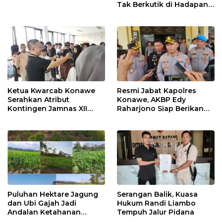
Tak Berkutik di Hadapan
Dugaan Mafia
Ketua Kwarcab Konawe
Resmi Jabat Kapolres
Serahkan Atribut
Konawe, AKBP Edy
Kontingen Jamnas XII
Raharjono Siap Berikan
2026
Pelayanan Terbaik
Puluhan Hektare Jagung
Serangan Balik, Kuasa
dan Ubi Gajah Jadi
Hukum Randi Liambo
Andalan Ketahanan
Tempuh Jalur Pidana
Pangan di Tirawuta