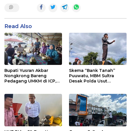
Read Also
Bupati Yusran Akbar
Skema “Bank Tanah”
Nongkrong Bareng
Puuwatu, MBM Sultra
Pedagang UMKM di ICP,
Desak Polda Usut
Tegaskan Komitmen
Keterlibatan Adik Ketua
Hidupkan Ekonomi
Kadin
Kerakyatan