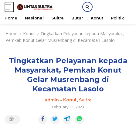
Home
Nasional
Sultra
Butur
Konut
Politik
H
S
Home
Konut
Tingkatkan Pelayanan kepada Masyarakat,
k
Pemkab Konut Gelar Musrenbang di Kecamatan Lasolo
i
p
t
Tingkatkan Pelayanan kepada
o
c
Masyarakat, Pemkab Konut
o
Gelar Musrenbang di
n
t
Kecamatan Lasolo
e
admin
-
Konut
,
Sultra
n
February 11, 2023
t