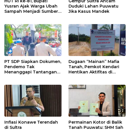
HUT RI ke-81, Bupati
Gempur Sultra Ancam
Yusran Ajak Warga Ubah
Duduki Lahan Puuwatu
Sampah Menjadi Sumber
Jika Kasus Mandek
Penghasilan
PT SDP Siapkan Dokumen,
Dugaan “Mainan” Mafia
Pendemo Tak
Tanah, Pemkot Kendari
Menanggapi Tantangan
Hentikan Aktifitas di
Adu Data
Lahan Sengketa Puwatu
Inflasi Konawe Terendah
Permainan Kotor di Balik
di Sultra
Tanah Puuwatu: SHM Sah