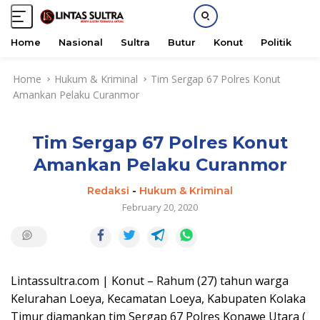
Home
Nasional
Sultra
Butur
Konut
Politik
H
S
Home
Hukum & Kriminal
Tim Sergap 67 Polres Konut
k
Amankan Pelaku Curanmor
i
p
t
Tim Sergap 67 Polres Konut
o
c
Amankan Pelaku Curanmor
o
n
Redaksi
-
Hukum & Kriminal
t
February 20, 2020
e
n
t
Lintassultra.com | Konut – Rahum (27) tahun warga
Kelurahan Loeya, Kecamatan Loeya, Kabupaten Kolaka
Timur diamankan tim Sergap 67 Polres Konawe Utara (