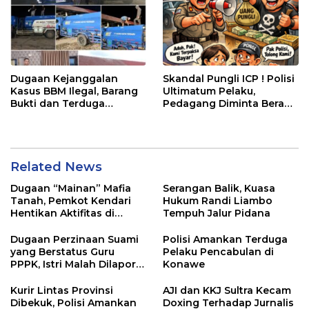
Dugaan Kejanggalan
Skandal Pungli ICP ! Polisi
Kasus BBM Ilegal, Barang
Ultimatum Pelaku,
Bukti dan Terduga
Pedagang Diminta Berani
Disebut Dilepas
Lapor
Related News
Dugaan “Mainan” Mafia
Serangan Balik, Kuasa
Tanah, Pemkot Kendari
Hukum Randi Liambo
Hentikan Aktifitas di
Tempuh Jalur Pidana
Lahan Sengketa Puwatu
Dugaan Perzinaan Suami
Polisi Amankan Terduga
yang Berstatus Guru
Pelaku Pencabulan di
PPPK, Istri Malah Dilapor
Konawe
Balik
Kurir Lintas Provinsi
AJI dan KKJ Sultra Kecam
Dibekuk, Polisi Amankan
Doxing Terhadap Jurnalis