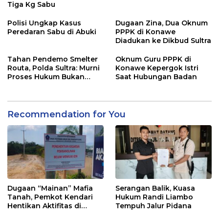
Tiga Kg Sabu
Polisi Ungkap Kasus
Dugaan Zina, Dua Oknum
Peredaran Sabu di Abuki
PPPK di Konawe
Diadukan ke Dikbud Sultra
Tahan Pendemo Smelter
Oknum Guru PPPK di
Routa, Polda Sultra: Murni
Konawe Kepergok Istri
Proses Hukum Bukan
Saat Hubungan Badan
Kriminalisasi
Recommendation for You
Dugaan “Mainan” Mafia
Serangan Balik, Kuasa
Tanah, Pemkot Kendari
Hukum Randi Liambo
Hentikan Aktifitas di
Tempuh Jalur Pidana
Lahan Sengketa Puwatu