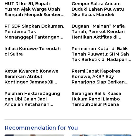
HUT RI ke-81, Bupati
Gempur Sultra Ancam
Yusran Ajak Warga Ubah
Duduki Lahan Puuwatu
Sampah Menjadi Sumber
Jika Kasus Mandek
Penghasilan
PT SDP Siapkan Dokumen,
Dugaan “Mainan” Mafia
Pendemo Tak
Tanah, Pemkot Kendari
Menanggapi Tantangan
Hentikan Aktifitas di
Adu Data
Lahan Sengketa Puwatu
Inflasi Konawe Terendah
Permainan Kotor di Balik
di Sultra
Tanah Puuwatu: SHM Sah
Tak Berkutik di Hadapan
Dugaan Mafia
Ketua Kwarcab Konawe
Resmi Jabat Kapolres
Serahkan Atribut
Konawe, AKBP Edy
Kontingen Jamnas XII
Raharjono Siap Berikan
2026
Pelayanan Terbaik
Puluhan Hektare Jagung
Serangan Balik, Kuasa
dan Ubi Gajah Jadi
Hukum Randi Liambo
Andalan Ketahanan
Tempuh Jalur Pidana
Pangan di Tirawuta
Recommendation for You