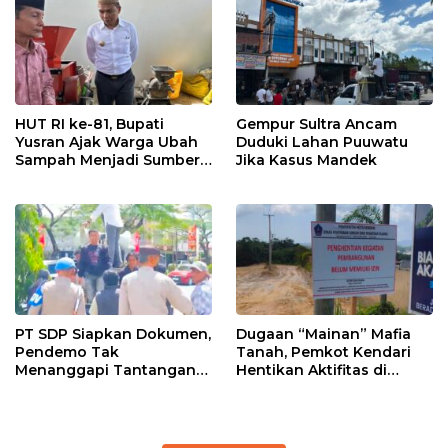
HUT RI ke-81, Bupati
Gempur Sultra Ancam
Yusran Ajak Warga Ubah
Duduki Lahan Puuwatu
Sampah Menjadi Sumber
Jika Kasus Mandek
Penghasilan
PT SDP Siapkan Dokumen,
Dugaan “Mainan” Mafia
Pendemo Tak
Tanah, Pemkot Kendari
Menanggapi Tantangan
Hentikan Aktifitas di
Adu Data
Lahan Sengketa Puwatu