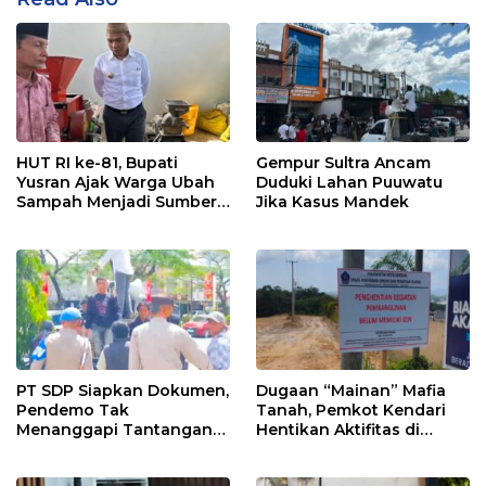
HUT RI ke-81, Bupati
Gempur Sultra Ancam
Yusran Ajak Warga Ubah
Duduki Lahan Puuwatu
Sampah Menjadi Sumber
Jika Kasus Mandek
Penghasilan
PT SDP Siapkan Dokumen,
Dugaan “Mainan” Mafia
Pendemo Tak
Tanah, Pemkot Kendari
Menanggapi Tantangan
Hentikan Aktifitas di
Adu Data
Lahan Sengketa Puwatu