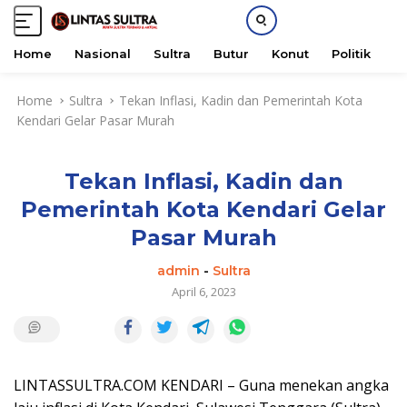
Home
Nasional
Sultra
Butur
Konut
Politik
H
S
Home
Sultra
Tekan Inflasi, Kadin dan Pemerintah Kota
k
Kendari Gelar Pasar Murah
i
p
t
Tekan Inflasi, Kadin dan
o
c
Pemerintah Kota Kendari Gelar
o
Pasar Murah
n
t
admin
-
Sultra
e
April 6, 2023
n
t
LINTASSULTRA.COM KENDARI – Guna menekan angka