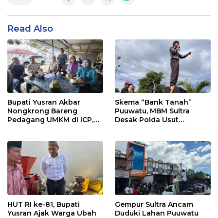
Read Also
Bupati Yusran Akbar
Skema “Bank Tanah”
Nongkrong Bareng
Puuwatu, MBM Sultra
Pedagang UMKM di ICP,
Desak Polda Usut
Tegaskan Komitmen
Keterlibatan Adik Ketua
Hidupkan Ekonomi
Kadin
Kerakyatan
HUT RI ke-81, Bupati
Gempur Sultra Ancam
Yusran Ajak Warga Ubah
Duduki Lahan Puuwatu