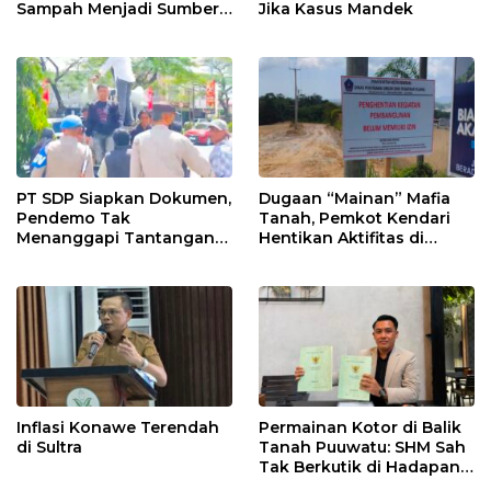
Sampah Menjadi Sumber
Jika Kasus Mandek
Penghasilan
PT SDP Siapkan Dokumen,
Dugaan “Mainan” Mafia
Pendemo Tak
Tanah, Pemkot Kendari
Menanggapi Tantangan
Hentikan Aktifitas di
Adu Data
Lahan Sengketa Puwatu
Inflasi Konawe Terendah
Permainan Kotor di Balik
di Sultra
Tanah Puuwatu: SHM Sah
Tak Berkutik di Hadapan
Dugaan Mafia