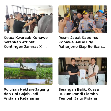
Ketua Kwarcab Konawe
Resmi Jabat Kapolres
Serahkan Atribut
Konawe, AKBP Edy
Kontingen Jamnas XII
Raharjono Siap Berikan
2026
Pelayanan Terbaik
Puluhan Hektare Jagung
Serangan Balik, Kuasa
dan Ubi Gajah Jadi
Hukum Randi Liambo
Andalan Ketahanan
Tempuh Jalur Pidana
Pangan di Tirawuta