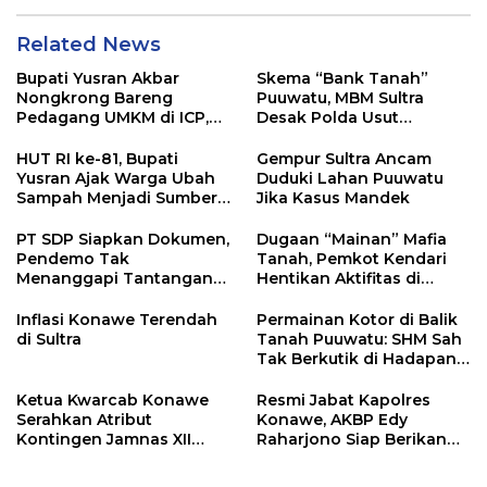
Related News
Bupati Yusran Akbar
Skema “Bank Tanah”
Nongkrong Bareng
Puuwatu, MBM Sultra
Pedagang UMKM di ICP,
Desak Polda Usut
Tegaskan Komitmen
Keterlibatan Adik Ketua
Hidupkan Ekonomi
Kadin
HUT RI ke-81, Bupati
Gempur Sultra Ancam
Kerakyatan
Yusran Ajak Warga Ubah
Duduki Lahan Puuwatu
Sampah Menjadi Sumber
Jika Kasus Mandek
Penghasilan
PT SDP Siapkan Dokumen,
Dugaan “Mainan” Mafia
Pendemo Tak
Tanah, Pemkot Kendari
Menanggapi Tantangan
Hentikan Aktifitas di
Adu Data
Lahan Sengketa Puwatu
Inflasi Konawe Terendah
Permainan Kotor di Balik
di Sultra
Tanah Puuwatu: SHM Sah
Tak Berkutik di Hadapan
Dugaan Mafia
Ketua Kwarcab Konawe
Resmi Jabat Kapolres
Serahkan Atribut
Konawe, AKBP Edy
Kontingen Jamnas XII
Raharjono Siap Berikan
2026
Pelayanan Terbaik