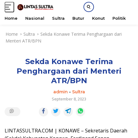
Home
Nasional
Sultra
Butur
Konut
Politik
H
S
Home
Sultra
Sekda Konawe Terima Penghargaan dari
k
Menteri ATR/BPN
i
p
t
Sekda Konawe Terima
o
c
Penghargaan dari Menteri
o
ATR/BPN
n
t
admin
-
Sultra
e
September 8, 2023
n
t
LINTASSULTRA.COM | KONAWE – Sekretaris Daerah