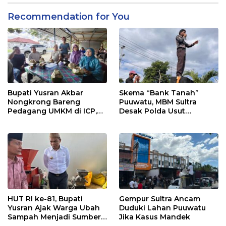
Recommendation for You
Bupati Yusran Akbar
Skema “Bank Tanah”
Nongkrong Bareng
Puuwatu, MBM Sultra
Pedagang UMKM di ICP,
Desak Polda Usut
Tegaskan Komitmen
Keterlibatan Adik Ketua
Hidupkan Ekonomi
Kadin
Kerakyatan
HUT RI ke-81, Bupati
Gempur Sultra Ancam
Yusran Ajak Warga Ubah
Duduki Lahan Puuwatu
Sampah Menjadi Sumber
Jika Kasus Mandek
Penghasilan