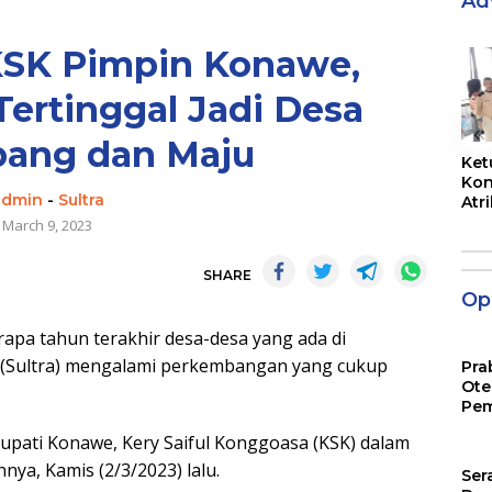
Ad
KSK Pimpin Konawe,
ertinggal Jadi Desa
«
ang dan Maju
Ket
Kon
admin
-
Sultra
Atr
Jam
March 9, 2023
SHARE
Opi
a tahun terakhir desa-desa yang ada di
(Sultra) mengalami perkembangan yang cukup
Pra
Ote
Pem
pati Konawe, Kery Saiful Konggoasa (KSK) dalam
ya, Kamis (2/3/2023) lalu.
Ser