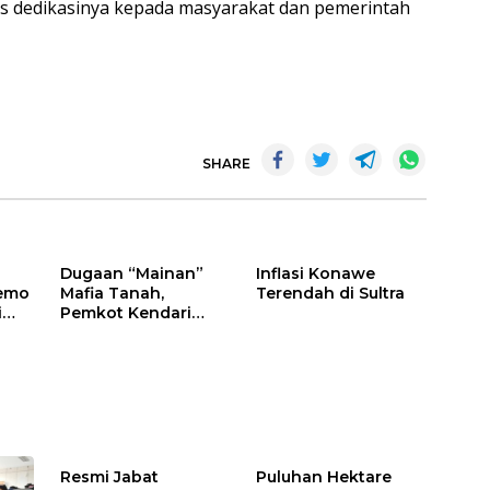
as dedikasinya kepada masyarakat dan pemerintah
SHARE
Dugaan “Mainan”
Inflasi Konawe
emo
Mafia Tanah,
Terendah di Sultra
i
Pemkot Kendari
Data
Hentikan Aktifitas di
Lahan Sengketa
Puwatu
Resmi Jabat
Puluhan Hektare