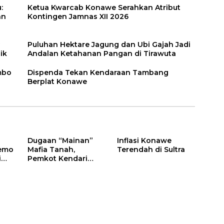
:
Ketua Kwarcab Konawe Serahkan Atribut
an
Kontingen Jamnas XII 2026
Puluhan Hektare Jagung dan Ubi Gajah Jadi
ik
Andalan Ketahanan Pangan di Tirawuta
mbo
Dispenda Tekan Kendaraan Tambang
Berplat Konawe
Dugaan “Mainan”
Inflasi Konawe
emo
Mafia Tanah,
Terendah di Sultra
i
Pemkot Kendari
Data
Hentikan Aktifitas di
Lahan Sengketa
Puwatu