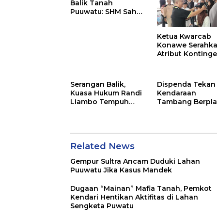
Balik Tanah
Puuwatu: SHM Sah
Tak Berkutik di
Hadapan Dugaan
Ketua Kwarcab
Mafia
Konawe Serahk
Atribut Konting
Jamnas XII 2026
Serangan Balik,
Dispenda Tekan
Kuasa Hukum Randi
Kendaraan
Liambo Tempuh
Tambang Berpla
Jalur Pidana
Konawe
Related News
Gempur Sultra Ancam Duduki Lahan
Puuwatu Jika Kasus Mandek
Dugaan “Mainan” Mafia Tanah, Pemkot
Kendari Hentikan Aktifitas di Lahan
Sengketa Puwatu