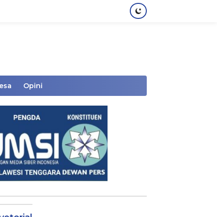
Desa
Opini