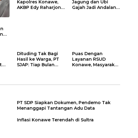
Kapolres Konawe,
Jagung dan Ubi
AKBP Edy Raharjono
Gajah Jadi Andalan
Siap Berikan
Ketahanan Pangan
Pelayanan Terbaik
di Tirawuta
an
en
Dituding Tak Bagi
Puas Dengan
Hasil ke Warga, PT
Layanan RSUD
t
SJAP: Tiap Bulan
Konawe, Masyarakat
Kami Setor
Berikan Nilai 79,29
PT SDP Siapkan Dokumen, Pendemo Tak
Menanggapi Tantangan Adu Data
Inflasi Konawe Terendah di Sultra