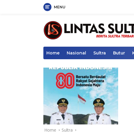
MENU
Skip
to
content
Home
Nasional
Sultra
Butur
Home
Sultra