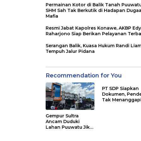
Permainan Kotor di Balik Tanah Puuwatu
SHM Sah Tak Berkutik di Hadapan Duga
Mafia
Resmi Jabat Kapolres Konawe, AKBP Edy
Raharjono Siap Berikan Pelayanan Terba
Serangan Balik, Kuasa Hukum Randi Lia
Tempuh Jalur Pidana
Recommendation for You
PT SDP Siapkan
Dokumen, Pend
Tak Menanggap
Tantangan Adu 
Gempur Sultra
Ancam Duduki
Lahan Puuwatu Jika
Kasus Mandek