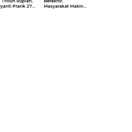
 Triliun Rupiah,
Berakhir,
iyanti Prank 270
Masyarakat Makin
a Orang
Menjerit