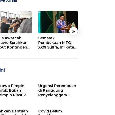
vetorial
»
ua Kwarcab
Semarak
DPRD Kota Bau
awe Serahkan
Pembukaan MTQ
Kunker ke Kona
ibut Kontingen
XXXI Sultra, Ini Kata
Jajaki Kerja Sa
nas XII 2026
Bupati Konawe
Suplai Beras un
Kendalikan Infla
ni
bowo Pimpin
Urgensi Perempuan
ntik, Bukan
di Panggung
impin Plastik
Penyelenggara
Pemilu
ahkan Bantuan
Covid Belum