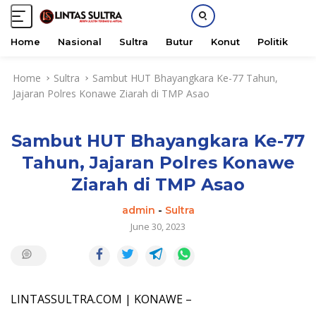
Home
Nasional
Sultra
Butur
Konut
Politik
H
S
Home
Sultra
Sambut HUT Bhayangkara Ke-77 Tahun,
k
Jajaran Polres Konawe Ziarah di TMP Asao
i
p
t
Sambut HUT Bhayangkara Ke-77
o
c
Tahun, Jajaran Polres Konawe
o
Ziarah di TMP Asao
n
t
admin
-
Sultra
e
June 30, 2023
n
t
LINTASSULTRA.COM | KONAWE –