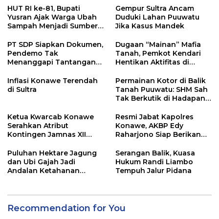
HUT RI ke-81, Bupati
Gempur Sultra Ancam
Yusran Ajak Warga Ubah
Duduki Lahan Puuwatu
Sampah Menjadi Sumber
Jika Kasus Mandek
Penghasilan
PT SDP Siapkan Dokumen,
Dugaan “Mainan” Mafia
Pendemo Tak
Tanah, Pemkot Kendari
Menanggapi Tantangan
Hentikan Aktifitas di
Adu Data
Lahan Sengketa Puwatu
Inflasi Konawe Terendah
Permainan Kotor di Balik
di Sultra
Tanah Puuwatu: SHM Sah
Tak Berkutik di Hadapan
Dugaan Mafia
Ketua Kwarcab Konawe
Resmi Jabat Kapolres
Serahkan Atribut
Konawe, AKBP Edy
Kontingen Jamnas XII
Raharjono Siap Berikan
2026
Pelayanan Terbaik
Puluhan Hektare Jagung
Serangan Balik, Kuasa
dan Ubi Gajah Jadi
Hukum Randi Liambo
Andalan Ketahanan
Tempuh Jalur Pidana
Pangan di Tirawuta
Recommendation for You