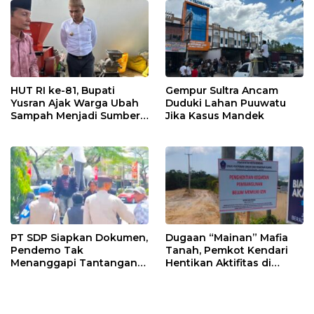
HUT RI ke-81, Bupati
Gempur Sultra Ancam
Yusran Ajak Warga Ubah
Duduki Lahan Puuwatu
Sampah Menjadi Sumber
Jika Kasus Mandek
Penghasilan
PT SDP Siapkan Dokumen,
Dugaan “Mainan” Mafia
Pendemo Tak
Tanah, Pemkot Kendari
Menanggapi Tantangan
Hentikan Aktifitas di
Adu Data
Lahan Sengketa Puwatu