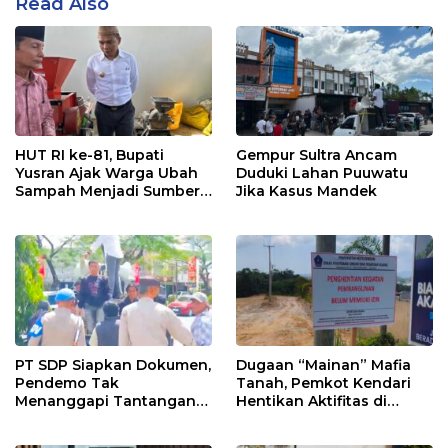
Read Also
HUT RI ke-81, Bupati
Gempur Sultra Ancam
Yusran Ajak Warga Ubah
Duduki Lahan Puuwatu
Sampah Menjadi Sumber
Jika Kasus Mandek
Penghasilan
PT SDP Siapkan Dokumen,
Dugaan “Mainan” Mafia
Pendemo Tak
Tanah, Pemkot Kendari
Menanggapi Tantangan
Hentikan Aktifitas di
Adu Data
Lahan Sengketa Puwatu