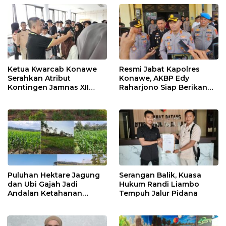
Ketua Kwarcab Konawe
Resmi Jabat Kapolres
Serahkan Atribut
Konawe, AKBP Edy
Kontingen Jamnas XII
Raharjono Siap Berikan
2026
Pelayanan Terbaik
Puluhan Hektare Jagung
Serangan Balik, Kuasa
dan Ubi Gajah Jadi
Hukum Randi Liambo
Andalan Ketahanan
Tempuh Jalur Pidana
Pangan di Tirawuta