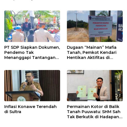
Penghasilan
PT SDP Siapkan Dokumen,
Dugaan “Mainan” Mafia
Pendemo Tak
Tanah, Pemkot Kendari
Menanggapi Tantangan
Hentikan Aktifitas di
Adu Data
Lahan Sengketa Puwatu
Inflasi Konawe Terendah
Permainan Kotor di Balik
di Sultra
Tanah Puuwatu: SHM Sah
Tak Berkutik di Hadapan
Dugaan Mafia