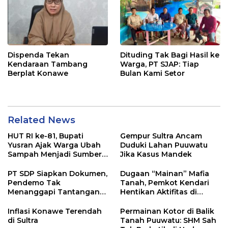
Dispenda Tekan
Dituding Tak Bagi Hasil ke
Kendaraan Tambang
Warga, PT SJAP: Tiap
Berplat Konawe
Bulan Kami Setor
Related News
HUT RI ke-81, Bupati
Gempur Sultra Ancam
Yusran Ajak Warga Ubah
Duduki Lahan Puuwatu
Sampah Menjadi Sumber
Jika Kasus Mandek
Penghasilan
PT SDP Siapkan Dokumen,
Dugaan “Mainan” Mafia
Pendemo Tak
Tanah, Pemkot Kendari
Menanggapi Tantangan
Hentikan Aktifitas di
Adu Data
Lahan Sengketa Puwatu
Inflasi Konawe Terendah
Permainan Kotor di Balik
di Sultra
Tanah Puuwatu: SHM Sah