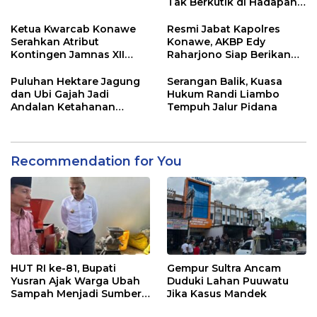
Tak Berkutik di Hadapan
Dugaan Mafia
Ketua Kwarcab Konawe
Resmi Jabat Kapolres
Serahkan Atribut
Konawe, AKBP Edy
Kontingen Jamnas XII
Raharjono Siap Berikan
2026
Pelayanan Terbaik
Puluhan Hektare Jagung
Serangan Balik, Kuasa
dan Ubi Gajah Jadi
Hukum Randi Liambo
Andalan Ketahanan
Tempuh Jalur Pidana
Pangan di Tirawuta
Recommendation for You
HUT RI ke-81, Bupati
Gempur Sultra Ancam
Yusran Ajak Warga Ubah
Duduki Lahan Puuwatu
Sampah Menjadi Sumber
Jika Kasus Mandek
Penghasilan