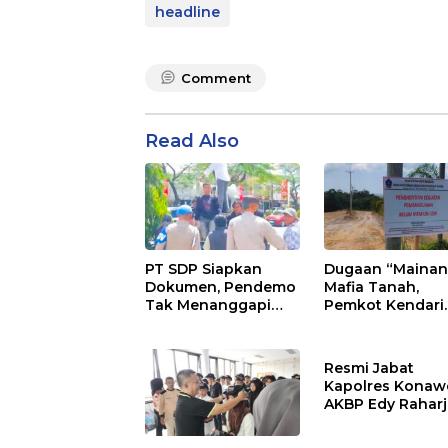
headline
Comment
Read Also
PT SDP Siapkan
Dugaan “Mainan
Dokumen, Pendemo
Mafia Tanah,
Tak Menanggapi
Pemkot Kendari
Tantangan Adu Data
Hentikan Aktifita
Lahan Sengketa
Puwatu
Resmi Jabat
Kapolres Konaw
AKBP Edy Rahar
Siap Berikan
Pelayanan Terba