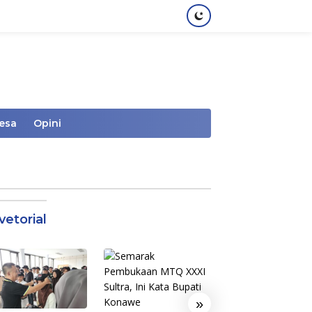
Desa
Opini
vetorial
»