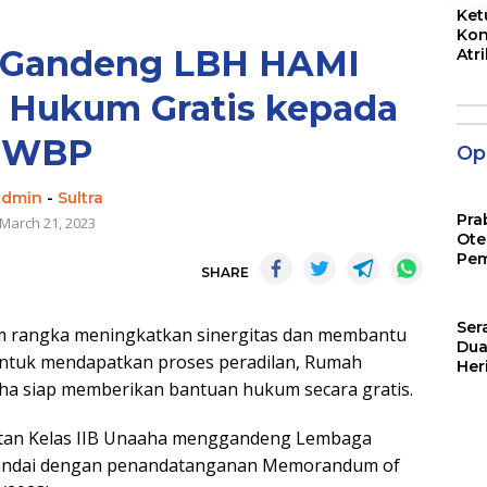
Ket
Kon
 Gandeng LBH HAMI
Atr
Jam
 Hukum Gratis kepada
WBP
Opi
admin
-
Sultra
Pra
March 21, 2023
Ote
Pem
SHARE
Ser
rangka meningkatkan sinergitas dan membantu
Dua
ntuk mendapatkan proses peradilan, Rumah
Her
Jut
ha siap memberikan bantuan hukum secara gratis.
tan Kelas IIB Unaaha menggandeng Lembaga
itandai dengan penandatanganan Memorandum of