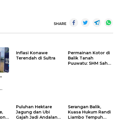
SHARE
Inflasi Konawe
Permainan Kotor di
Terendah di Sultra
Balik Tanah
Puuwatu: SHM Sah
Tak Berkutik di
Hadapan Dugaan
”
Mafia
s di
Puluhan Hektare
Serangan Balik,
e,
Jagung dan Ubi
Kuasa Hukum Randi
jono
Gajah Jadi Andalan
Liambo Tempuh
Ketahanan Pangan
Jalur Pidana
ik
di Tirawuta