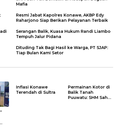
Mafia
t
Resmi Jabat Kapolres Konawe, AKBP Edy
Raharjono Siap Berikan Pelayanan Terbaik
adi
Serangan Balik, Kuasa Hukum Randi Liambo
Tempuh Jalur Pidana
Dituding Tak Bagi Hasil ke Warga, PT SJAP:
Tiap Bulan Kami Setor
Inflasi Konawe
Permainan Kotor di
Terendah di Sultra
Balik Tanah
Puuwatu: SHM Sah
Tak Berkutik di
Hadapan Dugaan
”
Mafia
s di