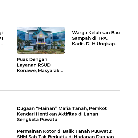
gi
Warga Keluhkan Bau
PT
Sampah di TPA,
Kadis DLH Ungkap
Penyebabnya
Puas Dengan
Layanan RSUD
Konawe, Masyarakat
Berikan Nilai 79,29
k
Dugaan “Mainan” Mafia Tanah, Pemkot
Kendari Hentikan Aktifitas di Lahan
Sengketa Puwatu
Permainan Kotor di Balik Tanah Puuwatu:
SHM Sah Tak Berkutik di Hadapan Dugaan