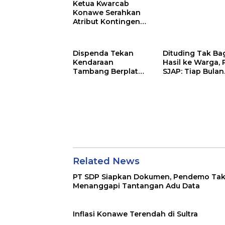
Ketua Kwarcab
Konawe Serahkan
Atribut Kontingen
Jamnas XII 2026
Dispenda Tekan
Dituding Tak Ba
Kendaraan
Hasil ke Warga, 
Tambang Berplat
SJAP: Tiap Bulan
Konawe
Kami Setor
Related News
PT SDP Siapkan Dokumen, Pendemo Ta
Menanggapi Tantangan Adu Data
Inflasi Konawe Terendah di Sultra