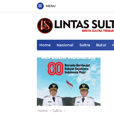
MENU
Skip
to
content
Home
Nasional
Sultra
Butur
Home
Sultra