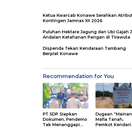
Ketua Kwarcab Konawe Serahkan Atribu
Kontingen Jamnas XII 2026
Puluhan Hektare Jagung dan Ubi Gajah J
Andalan Ketahanan Pangan di Tirawuta
Dispenda Tekan Kendaraan Tambang
Berplat Konawe
Recommendation for You
PT SDP Siapkan
Dugaan “Mainan
Dokumen, Pendemo
Mafia Tanah,
Tak Menanggapi
Pemkot Kendari
Tantangan Adu Data
Hentikan Aktifita