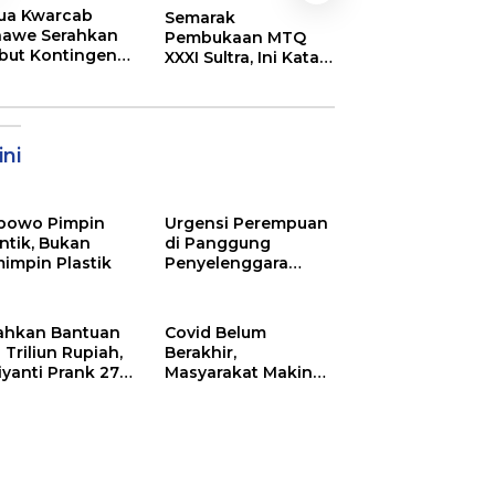
ua Kwarcab
DPRD Kota Bau
Semarak
awe Serahkan
Kunker ke Kona
Pembukaan MTQ
ibut Kontingen
Jajaki Kerja Sa
XXXI Sultra, Ini Kata
nas XII 2026
Suplai Beras un
Bupati Konawe
Kendalikan Infla
ni
bowo Pimpin
Urgensi Perempuan
ntik, Bukan
di Panggung
impin Plastik
Penyelenggara
Pemilu
ahkan Bantuan
Covid Belum
 Triliun Rupiah,
Berakhir,
iyanti Prank 270
Masyarakat Makin
a Orang
Menjerit