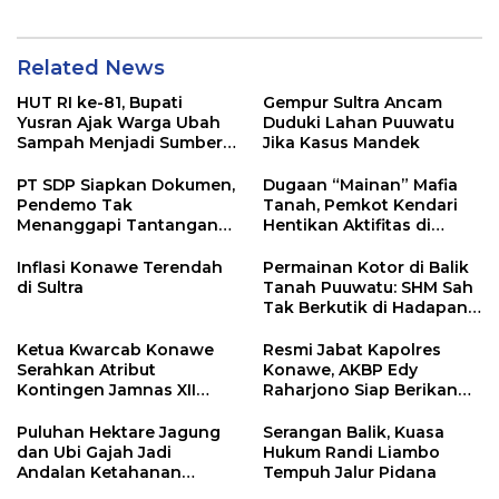
Related News
HUT RI ke-81, Bupati
Gempur Sultra Ancam
Yusran Ajak Warga Ubah
Duduki Lahan Puuwatu
Sampah Menjadi Sumber
Jika Kasus Mandek
Penghasilan
PT SDP Siapkan Dokumen,
Dugaan “Mainan” Mafia
Pendemo Tak
Tanah, Pemkot Kendari
Menanggapi Tantangan
Hentikan Aktifitas di
Adu Data
Lahan Sengketa Puwatu
Inflasi Konawe Terendah
Permainan Kotor di Balik
di Sultra
Tanah Puuwatu: SHM Sah
Tak Berkutik di Hadapan
Dugaan Mafia
Ketua Kwarcab Konawe
Resmi Jabat Kapolres
Serahkan Atribut
Konawe, AKBP Edy
Kontingen Jamnas XII
Raharjono Siap Berikan
2026
Pelayanan Terbaik
Puluhan Hektare Jagung
Serangan Balik, Kuasa
dan Ubi Gajah Jadi
Hukum Randi Liambo
Andalan Ketahanan
Tempuh Jalur Pidana
Pangan di Tirawuta