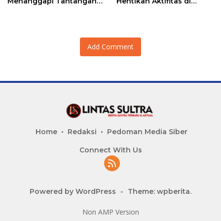
Menanggapi Tantangan
Hentikan Aktifitas di
Adu Data
Lahan Sengketa Puwatu
Add Comment
Home
Redaksi
Pedoman Media Siber
Connect With Us
Powered by WordPress
-
Theme: wpberita.
Non AMP Version