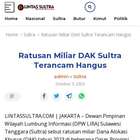
Home
Nasional
Sultra
Butur
Konut
Politik
H
S
Home
Sultra
Ratusan Miliar DAK Sultra Terancam Hangus
k
i
p
Ratusan Miliar DAK Sultra
t
o
Terancam Hangus
c
o
admin
-
Sultra
n
October 3, 2023
t
e
n
t
LINTASSULTRA.COM | JAKARTA – Dewan Pimpinan
Wilayah Lumbung Informasi (DPW LIRA) Sulawesi
Tenggara (Sultra) sebut ratusan miliar Dana Alokasi
Khusus (DAK) tahun 2023 di beberapa Dinas Provinsi