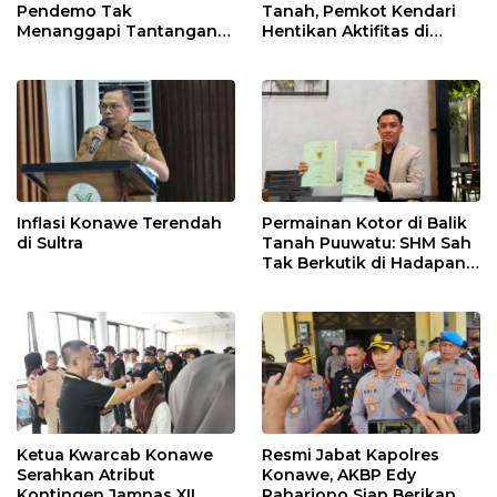
Pendemo Tak
Tanah, Pemkot Kendari
Menanggapi Tantangan
Hentikan Aktifitas di
Adu Data
Lahan Sengketa Puwatu
Inflasi Konawe Terendah
Permainan Kotor di Balik
di Sultra
Tanah Puuwatu: SHM Sah
Tak Berkutik di Hadapan
Dugaan Mafia
Ketua Kwarcab Konawe
Resmi Jabat Kapolres
Serahkan Atribut
Konawe, AKBP Edy
Kontingen Jamnas XII
Raharjono Siap Berikan