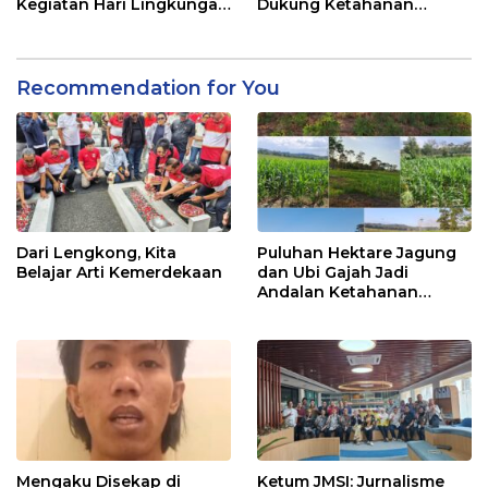
Kegiatan Hari Lingkungan
Dukung Ketahanan
Hidup Sedunia 2026
Pangan Nasional
Recommendation for You
Dari Lengkong, Kita
Puluhan Hektare Jagung
Belajar Arti Kemerdekaan
dan Ubi Gajah Jadi
Andalan Ketahanan
Pangan di Tirawuta
Mengaku Disekap di
Ketum JMSI: Jurnalisme