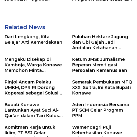
Strategis Nasional
Kabupaten Konawe
Related News
Dari Lengkong, Kita
Puluhan Hektare Jagung
Belajar Arti Kemerdekaan
dan Ubi Gajah Jadi
Andalan Ketahanan
Pangan di Tirawuta
Mengaku Disekap di
Ketum JMSI: Jurnalisme
Kamboja, Warga Konawe
Beperan Memitigasi
Memohon Minta
Persoalan Kemanusiaan
Dipulangkan ke Indonesia
Pinjol Ancam Pelaku
Semarak Pembukaan MTQ
UMKM, DPR RI Dorong
XXXI Sultra, Ini Kata Bupati
Koperasi sebagai Solusi
Konawe
Pembiayaan
Bupati Konawe
Aden Indonesia Bersama
Lantunkan Ayat Suci Al-
PT SCM Gelar Program
Qur’an dalam Tari Kolosal
PPM
Pembukaan MTQ XXXI
Sultra
Komitmen Kerja untuk
Wamendagri Puji
Iklim, PT BSJ Gelar
Keberhasilan Konawe