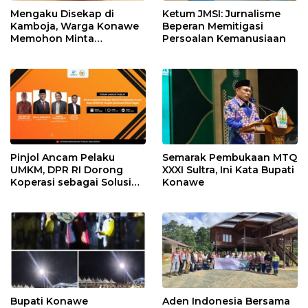
Mengaku Disekap di
Ketum JMSI: Jurnalisme
Kamboja, Warga Konawe
Beperan Memitigasi
Memohon Minta
Persoalan Kemanusiaan
Dipulangkan ke Indonesia
Pinjol Ancam Pelaku
Semarak Pembukaan MTQ
UMKM, DPR RI Dorong
XXXI Sultra, Ini Kata Bupati
Koperasi sebagai Solusi
Konawe
Pembiayaan
Bupati Konawe
Aden Indonesia Bersama