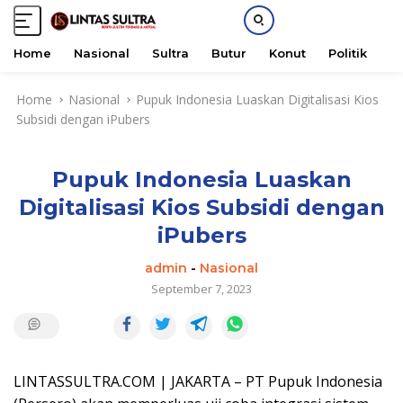
Home
Nasional
Sultra
Butur
Konut
Politik
H
S
Home
Nasional
Pupuk Indonesia Luaskan Digitalisasi Kios
k
Subsidi dengan iPubers
i
p
t
Pupuk Indonesia Luaskan
o
c
Digitalisasi Kios Subsidi dengan
o
iPubers
n
t
admin
-
Nasional
e
September 7, 2023
n
t
LINTASSULTRA.COM | JAKARTA – PT Pupuk Indonesia