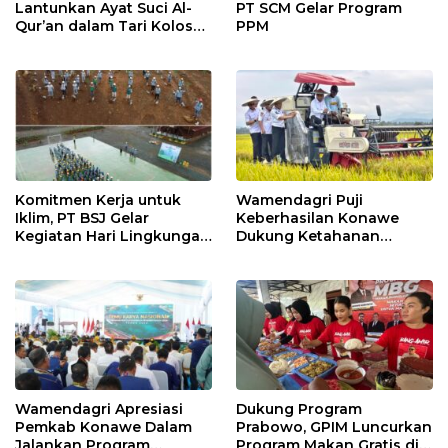
Lantunkan Ayat Suci Al-
PT SCM Gelar Program
Qur’an dalam Tari Kolosal
PPM
Pembukaan MTQ XXXI
Sultra
Komitmen Kerja untuk
Wamendagri Puji
Iklim, PT BSJ Gelar
Keberhasilan Konawe
Kegiatan Hari Lingkungan
Dukung Ketahanan
Hidup Sedunia 2026
Pangan Nasional
Wamendagri Apresiasi
Dukung Program
Pemkab Konawe Dalam
Prabowo, GPIM Luncurkan
Jalankan Program
Program Makan Gratis di