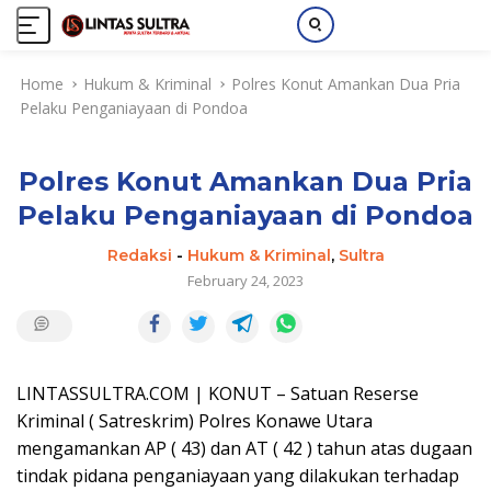
S
Home
Hukum & Kriminal
Polres Konut Amankan Dua Pria
k
Pelaku Penganiayaan di Pondoa
i
p
t
Polres Konut Amankan Dua Pria
o
c
Pelaku Penganiayaan di Pondoa
o
n
Redaksi
-
Hukum & Kriminal
,
Sultra
t
February 24, 2023
e
n
t
LINTASSULTRA.COM | KONUT – Satuan Reserse
Kriminal ( Satreskrim) Polres Konawe Utara
mengamankan AP ( 43) dan AT ( 42 ) tahun atas dugaan
tindak pidana penganiayaan yang dilakukan terhadap