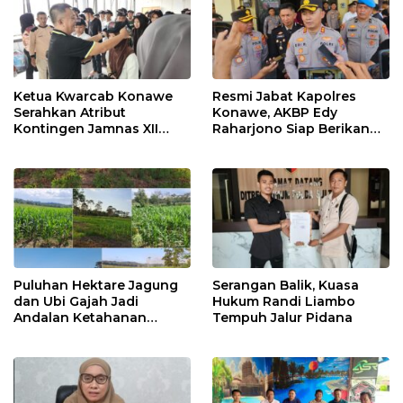
Ketua Kwarcab Konawe
Resmi Jabat Kapolres
Serahkan Atribut
Konawe, AKBP Edy
Kontingen Jamnas XII
Raharjono Siap Berikan
2026
Pelayanan Terbaik
Puluhan Hektare Jagung
Serangan Balik, Kuasa
dan Ubi Gajah Jadi
Hukum Randi Liambo
Andalan Ketahanan
Tempuh Jalur Pidana
Pangan di Tirawuta