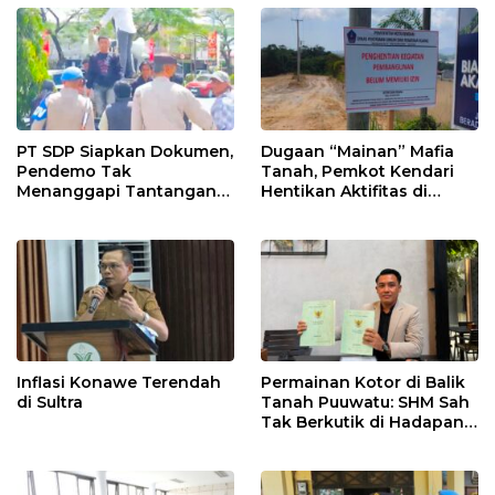
PT SDP Siapkan Dokumen,
Dugaan “Mainan” Mafia
Pendemo Tak
Tanah, Pemkot Kendari
Menanggapi Tantangan
Hentikan Aktifitas di
Adu Data
Lahan Sengketa Puwatu
Inflasi Konawe Terendah
Permainan Kotor di Balik
di Sultra
Tanah Puuwatu: SHM Sah
Tak Berkutik di Hadapan
Dugaan Mafia