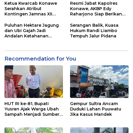
Ketua Kwarcab Konawe
Resmi Jabat Kapolres
Serahkan Atribut
Konawe, AKBP Edy
Kontingen Jamnas XII
Raharjono Siap Berikan
2026
Pelayanan Terbaik
Puluhan Hektare Jagung
Serangan Balik, Kuasa
dan Ubi Gajah Jadi
Hukum Randi Liambo
Andalan Ketahanan
Tempuh Jalur Pidana
Pangan di Tirawuta
Recommendation for You
HUT RI ke-81, Bupati
Gempur Sultra Ancam
Yusran Ajak Warga Ubah
Duduki Lahan Puuwatu
Sampah Menjadi Sumber
Jika Kasus Mandek
Penghasilan