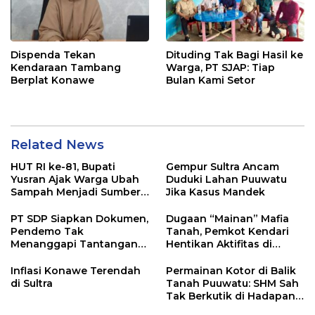
Dispenda Tekan
Dituding Tak Bagi Hasil ke
Kendaraan Tambang
Warga, PT SJAP: Tiap
Berplat Konawe
Bulan Kami Setor
Related News
HUT RI ke-81, Bupati
Gempur Sultra Ancam
Yusran Ajak Warga Ubah
Duduki Lahan Puuwatu
Sampah Menjadi Sumber
Jika Kasus Mandek
Penghasilan
PT SDP Siapkan Dokumen,
Dugaan “Mainan” Mafia
Pendemo Tak
Tanah, Pemkot Kendari
Menanggapi Tantangan
Hentikan Aktifitas di
Adu Data
Lahan Sengketa Puwatu
Inflasi Konawe Terendah
Permainan Kotor di Balik
di Sultra
Tanah Puuwatu: SHM Sah
Tak Berkutik di Hadapan
Dugaan Mafia