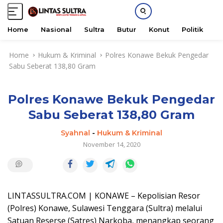
Home
Nasional
Sultra
Butur
Konut
Politik
H
S
Home
Hukum & Kriminal
Polres Konawe Bekuk Pengedar
k
Sabu Seberat 138,80 Gram
i
p
t
Polres Konawe Bekuk Pengedar
o
c
Sabu Seberat 138,80 Gram
o
n
Syahnal
-
Hukum & Kriminal
t
November 14, 2020
e
n
t
LINTASSULTRA.COM | KONAWE – Kepolisian Resor
(Polres) Konawe, Sulawesi Tenggara (Sultra) melalui
Satuan Reserse (Satres) Narkoba, menangkap seorang