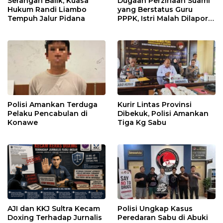
Serangan Balik, Kuasa
Dugaan Perzinaan Suami
Hukum Randi Liambo
yang Berstatus Guru
Tempuh Jalur Pidana
PPPK, Istri Malah Dilapor
Balik
Polisi Amankan Terduga
Kurir Lintas Provinsi
Pelaku Pencabulan di
Dibekuk, Polisi Amankan
Konawe
Tiga Kg Sabu
AJI dan KKJ Sultra Kecam
Polisi Ungkap Kasus
Doxing Terhadap Jurnalis
Peredaran Sabu di Abuki