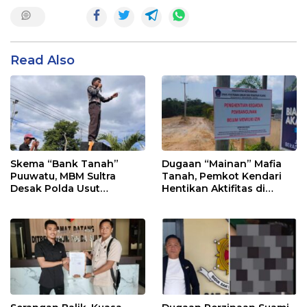
Read Also
Skema “Bank Tanah”
Dugaan “Mainan” Mafia
Puuwatu, MBM Sultra
Tanah, Pemkot Kendari
Desak Polda Usut
Hentikan Aktifitas di
Keterlibatan Adik Ketua
Lahan Sengketa Puwatu
Kadin