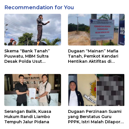
Recommendation for You
Skema “Bank Tanah”
Dugaan “Mainan” Mafia
Puuwatu, MBM Sultra
Tanah, Pemkot Kendari
Desak Polda Usut
Hentikan Aktifitas di
Keterlibatan Adik Ketua
Lahan Sengketa Puwatu
Kadin
Serangan Balik, Kuasa
Dugaan Perzinaan Suami
Hukum Randi Liambo
yang Berstatus Guru
Tempuh Jalur Pidana
PPPK, Istri Malah Dilapor
Balik