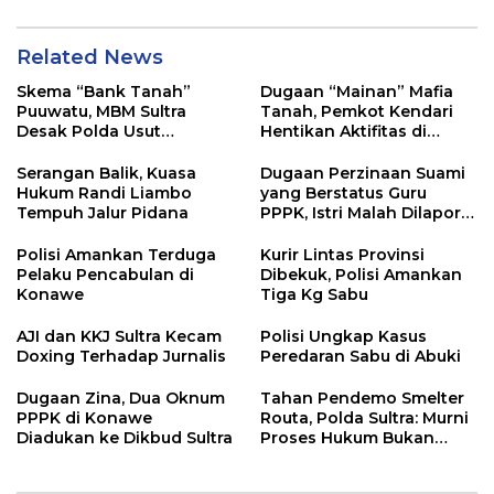
Related News
Skema “Bank Tanah”
Dugaan “Mainan” Mafia
Puuwatu, MBM Sultra
Tanah, Pemkot Kendari
Desak Polda Usut
Hentikan Aktifitas di
Keterlibatan Adik Ketua
Lahan Sengketa Puwatu
Kadin
Serangan Balik, Kuasa
Dugaan Perzinaan Suami
Hukum Randi Liambo
yang Berstatus Guru
Tempuh Jalur Pidana
PPPK, Istri Malah Dilapor
Balik
Polisi Amankan Terduga
Kurir Lintas Provinsi
Pelaku Pencabulan di
Dibekuk, Polisi Amankan
Konawe
Tiga Kg Sabu
AJI dan KKJ Sultra Kecam
Polisi Ungkap Kasus
Doxing Terhadap Jurnalis
Peredaran Sabu di Abuki
Dugaan Zina, Dua Oknum
Tahan Pendemo Smelter
PPPK di Konawe
Routa, Polda Sultra: Murni
Diadukan ke Dikbud Sultra
Proses Hukum Bukan
Kriminalisasi