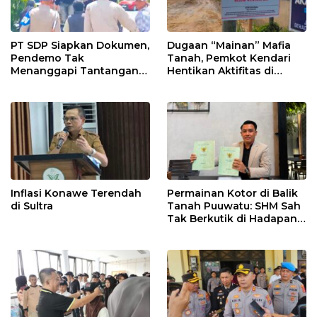
PT SDP Siapkan Dokumen,
Dugaan “Mainan” Mafia
Pendemo Tak
Tanah, Pemkot Kendari
Menanggapi Tantangan
Hentikan Aktifitas di
Adu Data
Lahan Sengketa Puwatu
Inflasi Konawe Terendah
Permainan Kotor di Balik
di Sultra
Tanah Puuwatu: SHM Sah
Tak Berkutik di Hadapan
Dugaan Mafia