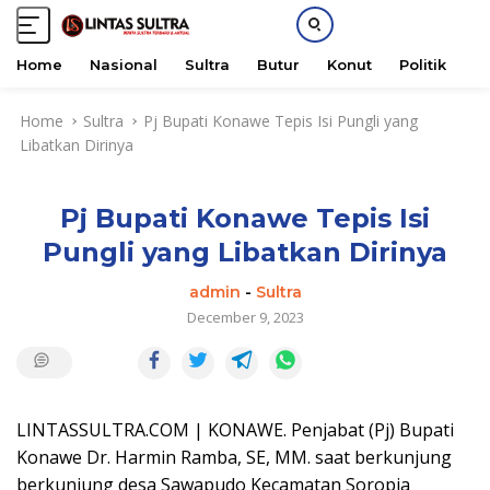
Home
Nasional
Sultra
Butur
Konut
Politik
H
S
Home
Sultra
Pj Bupati Konawe Tepis Isi Pungli yang
k
Libatkan Dirinya
i
p
t
Pj Bupati Konawe Tepis Isi
o
c
Pungli yang Libatkan Dirinya
o
n
admin
-
Sultra
t
December 9, 2023
e
n
t
LINTASSULTRA.COM | KONAWE. Penjabat (Pj) Bupati
Konawe Dr. Harmin Ramba, SE, MM. saat berkunjung
berkunjung desa Sawapudo Kecamatan Soropia