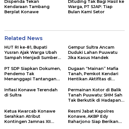
Dispenda Tekan
Dituding Tak Bagi Hasil ke
Kendaraan Tambang
Warga, PT SJAP: Tiap
Berplat Konawe
Bulan Kami Setor
Related News
HUT RI ke-81, Bupati
Gempur Sultra Ancam
Yusran Ajak Warga Ubah
Duduki Lahan Puuwatu
Sampah Menjadi Sumber
Jika Kasus Mandek
Penghasilan
PT SDP Siapkan Dokumen,
Dugaan “Mainan” Mafia
Pendemo Tak
Tanah, Pemkot Kendari
Menanggapi Tantangan
Hentikan Aktifitas di
Adu Data
Lahan Sengketa Puwatu
Inflasi Konawe Terendah
Permainan Kotor di Balik
di Sultra
Tanah Puuwatu: SHM Sah
Tak Berkutik di Hadapan
Dugaan Mafia
Ketua Kwarcab Konawe
Resmi Jabat Kapolres
Serahkan Atribut
Konawe, AKBP Edy
Kontingen Jamnas XII
Raharjono Siap Berikan
2026
Pelayanan Terbaik