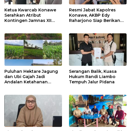
Ketua Kwarcab Konawe
Resmi Jabat Kapolres
Serahkan Atribut
Konawe, AKBP Edy
Kontingen Jamnas XII
Raharjono Siap Berikan
2026
Pelayanan Terbaik
Puluhan Hektare Jagung
Serangan Balik, Kuasa
dan Ubi Gajah Jadi
Hukum Randi Liambo
Andalan Ketahanan
Tempuh Jalur Pidana
Pangan di Tirawuta