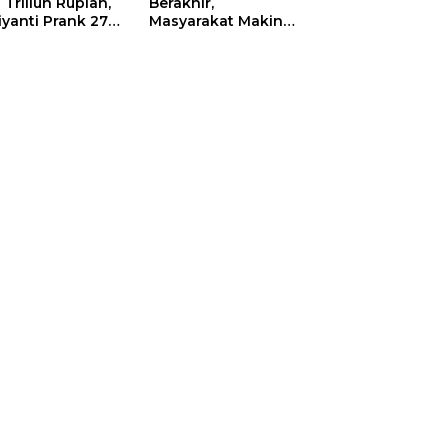
 Triliun Rupiah,
Berakhir,
iyanti Prank 270
Masyarakat Makin
a Orang
Menjerit