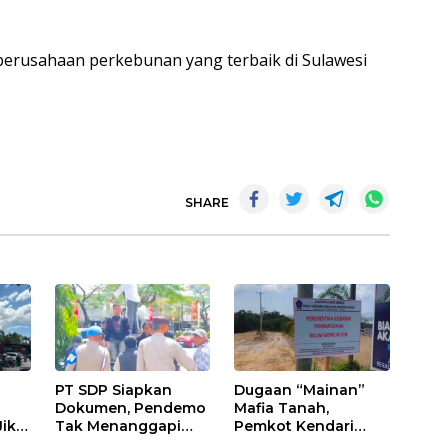
erusahaan perkebunan yang terbaik di Sulawesi
SHARE
PT SDP Siapkan
Dugaan “Mainan”
Dokumen, Pendemo
Mafia Tanah,
Jika
Tak Menanggapi
Pemkot Kendari
Tantangan Adu Data
Hentikan Aktifitas di