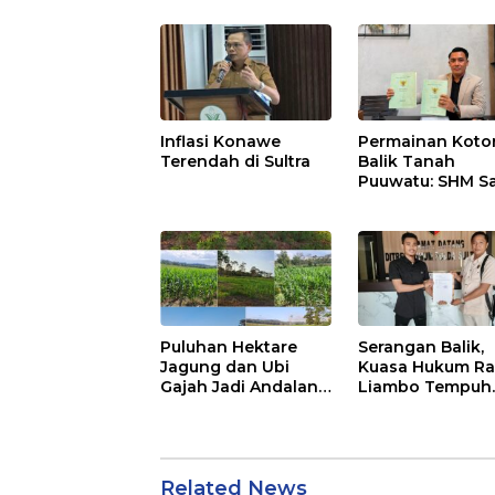
Penghasilan
Inflasi Konawe
Permainan Kotor
Terendah di Sultra
Balik Tanah
Puuwatu: SHM S
Tak Berkutik di
Hadapan Dugaa
Mafia
Puluhan Hektare
Serangan Balik,
Jagung dan Ubi
Kuasa Hukum Ra
Gajah Jadi Andalan
Liambo Tempuh
Ketahanan Pangan
Jalur Pidana
di Tirawuta
Related News