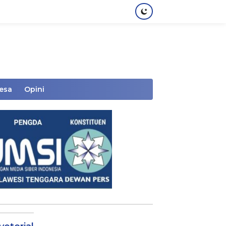
Desa
Opini