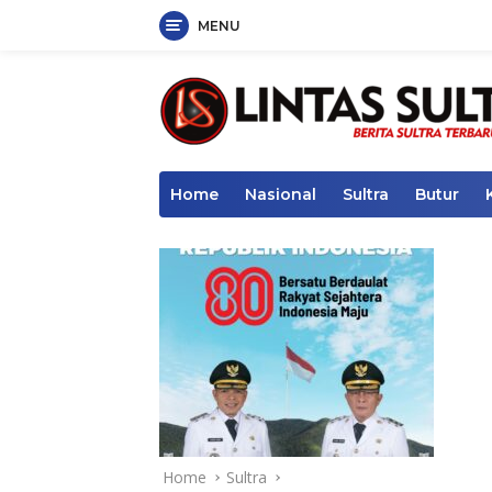
MENU
Skip
to
content
Home
Nasional
Sultra
Butur
Home
Sultra