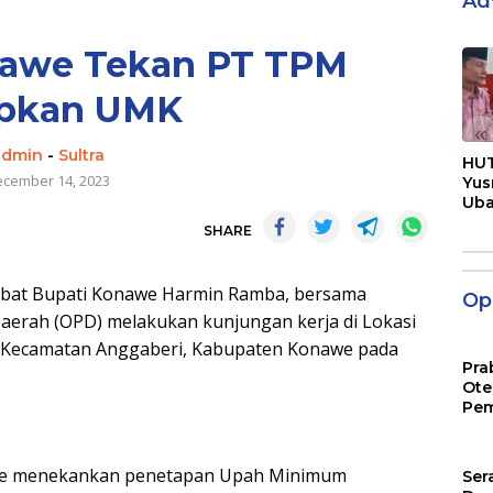
Ad
nawe Tekan PT TPM
apkan UMK
«
admin
-
Sultra
HUT
cember 14, 2023
Yus
Ub
Men
SHARE
Pen
at Bupati Konawe Harmin Ramba, bersama
Opi
aerah (OPD) melakukan kunjungan kerja di Lokasi
i Kecamatan Anggaberi, Kabupaten Konawe pada
Pra
Ote
Pem
nawe menekankan penetapan Upah Minimum
Ser