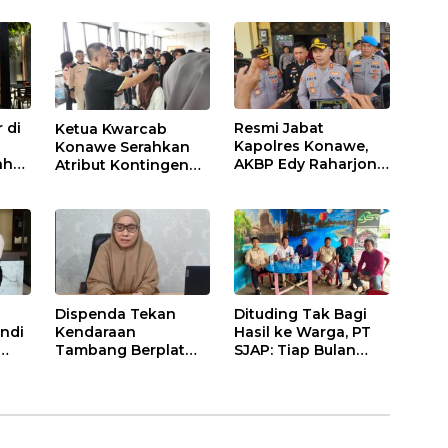
Lahan Sengketa
Puwatu
 di
Resmi Jabat
Ketua Kwarcab
Kapolres Konawe,
Konawe Serahkan
ah
AKBP Edy Raharjono
Atribut Kontingen
Siap Berikan
Jamnas XII 2026
n
Pelayanan Terbaik
Dispenda Tekan
Dituding Tak Bagi
ndi
Kendaraan
Hasil ke Warga, PT
Tambang Berplat
SJAP: Tiap Bulan
Konawe
Kami Setor