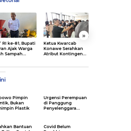
vetorial
»
 RI ke-81, Bupati
Ketua Kwarcab
Semarak
ran Ajak Warga
Konawe Serahkan
Pembukaan MT
ah Sampah
Atribut Kontingen
XXXI Sultra, Ini K
jadi Sumber
Jamnas XII 2026
Bupati Konawe
ghasilan
ni
bowo Pimpin
Urgensi Perempuan
ntik, Bukan
di Panggung
impin Plastik
Penyelenggara
Pemilu
ahkan Bantuan
Covid Belum