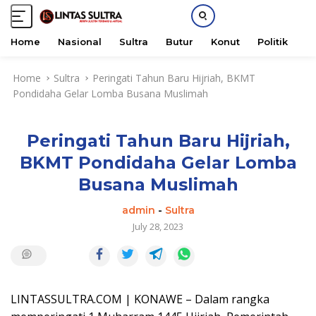
Home
Nasional
Sultra
Butur
Konut
Politik
H
S
Home
Sultra
Peringati Tahun Baru Hijriah, BKMT
k
Pondidaha Gelar Lomba Busana Muslimah
i
p
t
Peringati Tahun Baru Hijriah,
o
c
BKMT Pondidaha Gelar Lomba
o
Busana Muslimah
n
t
admin
-
Sultra
e
July 28, 2023
n
t
LINTASSULTRA.COM | KONAWE – Dalam rangka