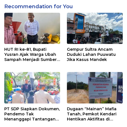
Recommendation for You
HUT RI ke-81, Bupati
Gempur Sultra Ancam
Yusran Ajak Warga Ubah
Duduki Lahan Puuwatu
Sampah Menjadi Sumber
Jika Kasus Mandek
Penghasilan
PT SDP Siapkan Dokumen,
Dugaan “Mainan” Mafia
Pendemo Tak
Tanah, Pemkot Kendari
Menanggapi Tantangan
Hentikan Aktifitas di
Adu Data
Lahan Sengketa Puwatu