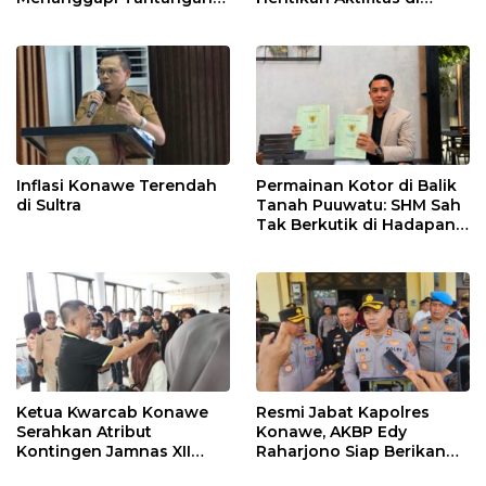
Adu Data
Lahan Sengketa Puwatu
Inflasi Konawe Terendah
Permainan Kotor di Balik
di Sultra
Tanah Puuwatu: SHM Sah
Tak Berkutik di Hadapan
Dugaan Mafia
Ketua Kwarcab Konawe
Resmi Jabat Kapolres
Serahkan Atribut
Konawe, AKBP Edy
Kontingen Jamnas XII
Raharjono Siap Berikan
2026
Pelayanan Terbaik