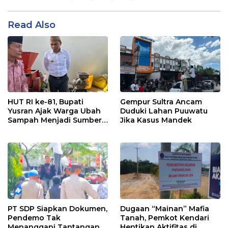
Read Also
HUT RI ke-81, Bupati
Gempur Sultra Ancam
Yusran Ajak Warga Ubah
Duduki Lahan Puuwatu
Sampah Menjadi Sumber
Jika Kasus Mandek
Penghasilan
PT SDP Siapkan Dokumen,
Dugaan “Mainan” Mafia
Pendemo Tak
Tanah, Pemkot Kendari
Menanggapi Tantangan
Hentikan Aktifitas di