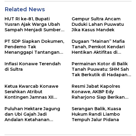
Related News
HUT RI ke-81, Bupati
Gempur Sultra Ancam
Yusran Ajak Warga Ubah
Duduki Lahan Puuwatu
Sampah Menjadi Sumber
Jika Kasus Mandek
Penghasilan
PT SDP Siapkan Dokumen,
Dugaan “Mainan” Mafia
Pendemo Tak
Tanah, Pemkot Kendari
Menanggapi Tantangan
Hentikan Aktifitas di
Adu Data
Lahan Sengketa Puwatu
Inflasi Konawe Terendah
Permainan Kotor di Balik
di Sultra
Tanah Puuwatu: SHM Sah
Tak Berkutik di Hadapan
Dugaan Mafia
Ketua Kwarcab Konawe
Resmi Jabat Kapolres
Serahkan Atribut
Konawe, AKBP Edy
Kontingen Jamnas XII
Raharjono Siap Berikan
2026
Pelayanan Terbaik
Puluhan Hektare Jagung
Serangan Balik, Kuasa
dan Ubi Gajah Jadi
Hukum Randi Liambo
Andalan Ketahanan
Tempuh Jalur Pidana
Pangan di Tirawuta