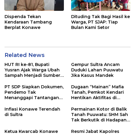
Dispenda Tekan
Dituding Tak Bagi Hasil ke
Kendaraan Tambang
Warga, PT SJAP: Tiap
Berplat Konawe
Bulan Kami Setor
Related News
HUT RI ke-81, Bupati
Gempur Sultra Ancam
Yusran Ajak Warga Ubah
Duduki Lahan Puuwatu
Sampah Menjadi Sumber
Jika Kasus Mandek
Penghasilan
PT SDP Siapkan Dokumen,
Dugaan “Mainan” Mafia
Pendemo Tak
Tanah, Pemkot Kendari
Menanggapi Tantangan
Hentikan Aktifitas di
Adu Data
Lahan Sengketa Puwatu
Inflasi Konawe Terendah
Permainan Kotor di Balik
di Sultra
Tanah Puuwatu: SHM Sah
Tak Berkutik di Hadapan
Dugaan Mafia
Ketua Kwarcab Konawe
Resmi Jabat Kapolres