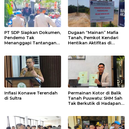
PT SDP Siapkan Dokumen,
Dugaan “Mainan” Mafia
Pendemo Tak
Tanah, Pemkot Kendari
Menanggapi Tantangan
Hentikan Aktifitas di
Adu Data
Lahan Sengketa Puwatu
Inflasi Konawe Terendah
Permainan Kotor di Balik
di Sultra
Tanah Puuwatu: SHM Sah
Tak Berkutik di Hadapan
Dugaan Mafia