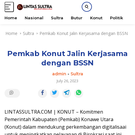
Home
Nasional
Sultra
Butur
Konut
Politik
H
S
Home
Sultra
Pemkab Konut Jalin Kerjasama dengan BSSN
k
i
p
Pemkab Konut Jalin Kerjasama
t
o
dengan BSSN
c
o
admin
-
Sultra
n
July 26, 2023
t
e
n
t
LINTASSULTRA.COM | KONUT – Komitmen
Pemerintah Kabupaten (Pemkab) Konawe Utara
(Konut) dalam mendukung perkembangan digitalisaai
untuk meningkatkan pelayanan di Birokrasi saat ini