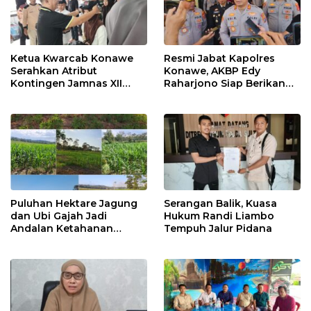
Ketua Kwarcab Konawe
Resmi Jabat Kapolres
Serahkan Atribut
Konawe, AKBP Edy
Kontingen Jamnas XII
Raharjono Siap Berikan
2026
Pelayanan Terbaik
Puluhan Hektare Jagung
Serangan Balik, Kuasa
dan Ubi Gajah Jadi
Hukum Randi Liambo
Andalan Ketahanan
Tempuh Jalur Pidana
Pangan di Tirawuta