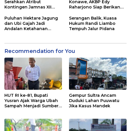
Serahkan Atribut
Konawe, AKBP Edy
Kontingen Jamnas XII
Raharjono Siap Berikan
2026
Pelayanan Terbaik
Puluhan Hektare Jagung
Serangan Balik, Kuasa
dan Ubi Gajah Jadi
Hukum Randi Liambo
Andalan Ketahanan
Tempuh Jalur Pidana
Pangan di Tirawuta
Recommendation for You
HUT RI ke-81, Bupati
Gempur Sultra Ancam
Yusran Ajak Warga Ubah
Duduki Lahan Puuwatu
Sampah Menjadi Sumber
Jika Kasus Mandek
Penghasilan