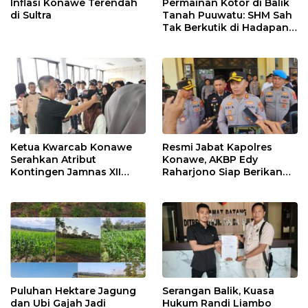
Inflasi Konawe Terendah
Permainan Kotor di Balik
di Sultra
Tanah Puuwatu: SHM Sah
Tak Berkutik di Hadapan
Dugaan Mafia
Ketua Kwarcab Konawe
Resmi Jabat Kapolres
Serahkan Atribut
Konawe, AKBP Edy
Kontingen Jamnas XII
Raharjono Siap Berikan
2026
Pelayanan Terbaik
Puluhan Hektare Jagung
Serangan Balik, Kuasa
dan Ubi Gajah Jadi
Hukum Randi Liambo