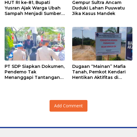
HUT RI ke-81, Bupati
Gempur Sultra Ancam
Yusran Ajak Warga Ubah
Duduki Lahan Puuwatu
Sampah Menjadi Sumber
Jika Kasus Mandek
Penghasilan
PT SDP Siapkan Dokumen,
Dugaan “Mainan” Mafia
Pendemo Tak
Tanah, Pemkot Kendari
Menanggapi Tantangan
Hentikan Aktifitas di
Adu Data
Lahan Sengketa Puwatu
Add Comment