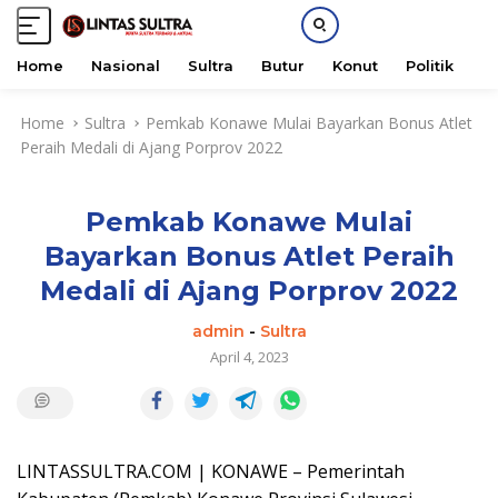
Home
Nasional
Sultra
Butur
Konut
Politik
H
S
Home
Sultra
Pemkab Konawe Mulai Bayarkan Bonus Atlet
k
Peraih Medali di Ajang Porprov 2022
i
p
t
Pemkab Konawe Mulai
o
c
Bayarkan Bonus Atlet Peraih
o
Medali di Ajang Porprov 2022
n
t
admin
-
Sultra
e
April 4, 2023
n
t
LINTASSULTRA.COM | KONAWE – Pemerintah