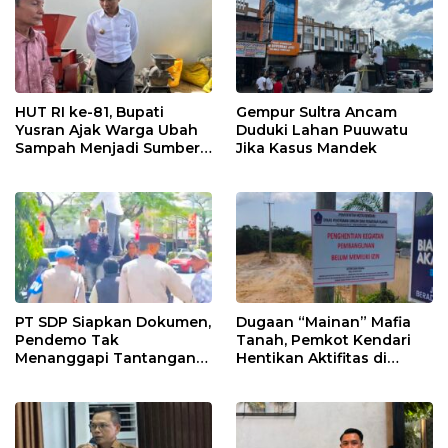
HUT RI ke-81, Bupati
Gempur Sultra Ancam
Yusran Ajak Warga Ubah
Duduki Lahan Puuwatu
Sampah Menjadi Sumber
Jika Kasus Mandek
Penghasilan
PT SDP Siapkan Dokumen,
Dugaan “Mainan” Mafia
Pendemo Tak
Tanah, Pemkot Kendari
Menanggapi Tantangan
Hentikan Aktifitas di
Adu Data
Lahan Sengketa Puwatu