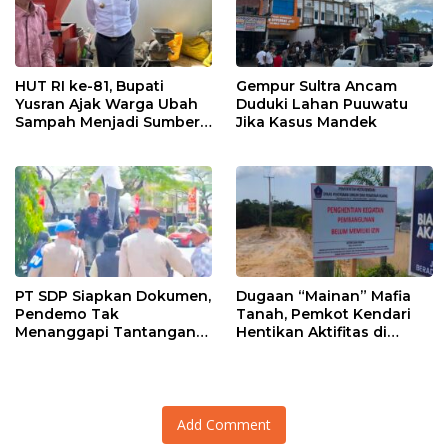
HUT RI ke-81, Bupati
Gempur Sultra Ancam
Yusran Ajak Warga Ubah
Duduki Lahan Puuwatu
Sampah Menjadi Sumber
Jika Kasus Mandek
Penghasilan
PT SDP Siapkan Dokumen,
Dugaan “Mainan” Mafia
Pendemo Tak
Tanah, Pemkot Kendari
Menanggapi Tantangan
Hentikan Aktifitas di
Adu Data
Lahan Sengketa Puwatu
Add Comment