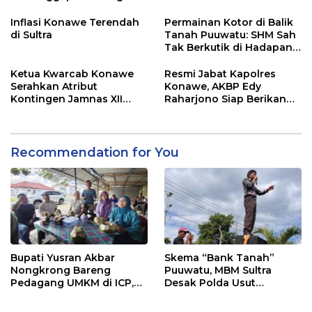
Adu Data
Lahan Sengketa Puwatu
Inflasi Konawe Terendah
Permainan Kotor di Balik
di Sultra
Tanah Puuwatu: SHM Sah
Tak Berkutik di Hadapan
Dugaan Mafia
Ketua Kwarcab Konawe
Resmi Jabat Kapolres
Serahkan Atribut
Konawe, AKBP Edy
Kontingen Jamnas XII
Raharjono Siap Berikan
2026
Pelayanan Terbaik
Recommendation for You
Bupati Yusran Akbar
Skema “Bank Tanah”
Nongkrong Bareng
Puuwatu, MBM Sultra
Pedagang UMKM di ICP,
Desak Polda Usut
Tegaskan Komitmen
Keterlibatan Adik Ketua
Hidupkan Ekonomi
Kadin