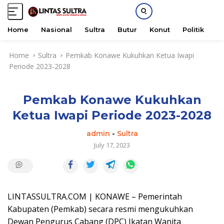
Home
Nasional
Sultra
Butur
Konut
Politik
H
S
Home
Sultra
Pemkab Konawe Kukuhkan Ketua Iwapi
k
Periode 2023-2028
i
p
t
Pemkab Konawe Kukuhkan
o
c
Ketua Iwapi Periode 2023-2028
o
n
admin
-
Sultra
t
July 17, 2023
e
n
t
LINTASSULTRA.COM | KONAWE – Pemerintah
Kabupaten (Pemkab) secara resmi mengukuhkan
Dewan Pengurus Cabang (DPC) Ikatan Wanita