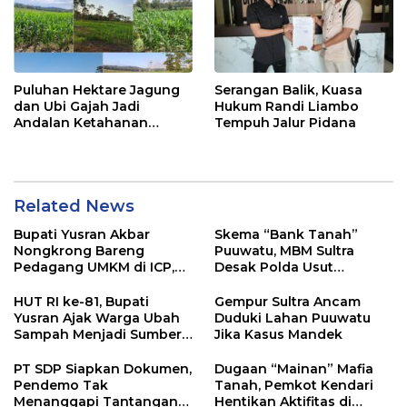
Puluhan Hektare Jagung
Serangan Balik, Kuasa
dan Ubi Gajah Jadi
Hukum Randi Liambo
Andalan Ketahanan
Tempuh Jalur Pidana
Pangan di Tirawuta
Related News
Bupati Yusran Akbar
Skema “Bank Tanah”
Nongkrong Bareng
Puuwatu, MBM Sultra
Pedagang UMKM di ICP,
Desak Polda Usut
Tegaskan Komitmen
Keterlibatan Adik Ketua
Hidupkan Ekonomi
Kadin
HUT RI ke-81, Bupati
Gempur Sultra Ancam
Kerakyatan
Yusran Ajak Warga Ubah
Duduki Lahan Puuwatu
Sampah Menjadi Sumber
Jika Kasus Mandek
Penghasilan
PT SDP Siapkan Dokumen,
Dugaan “Mainan” Mafia
Pendemo Tak
Tanah, Pemkot Kendari
Menanggapi Tantangan
Hentikan Aktifitas di