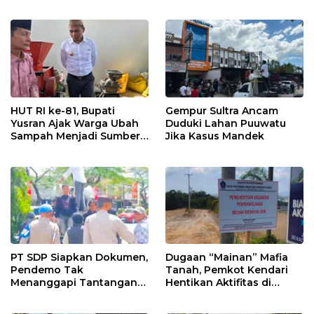
Tegaskan Komitmen
Keterlibatan Adik Ketua
Hidupkan Ekonomi
Kadin
Kerakyatan
HUT RI ke-81, Bupati
Gempur Sultra Ancam
Yusran Ajak Warga Ubah
Duduki Lahan Puuwatu
Sampah Menjadi Sumber
Jika Kasus Mandek
Penghasilan
PT SDP Siapkan Dokumen,
Dugaan “Mainan” Mafia
Pendemo Tak
Tanah, Pemkot Kendari
Menanggapi Tantangan
Hentikan Aktifitas di
Adu Data
Lahan Sengketa Puwatu