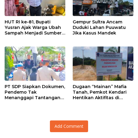
HUT RI ke-81, Bupati
Gempur Sultra Ancam
Yusran Ajak Warga Ubah
Duduki Lahan Puuwatu
Sampah Menjadi Sumber
Jika Kasus Mandek
Penghasilan
PT SDP Siapkan Dokumen,
Dugaan “Mainan” Mafia
Pendemo Tak
Tanah, Pemkot Kendari
Menanggapi Tantangan
Hentikan Aktifitas di
Adu Data
Lahan Sengketa Puwatu
Add Comment