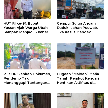
HUT RI ke-81, Bupati
Gempur Sultra Ancam
Yusran Ajak Warga Ubah
Duduki Lahan Puuwatu
Sampah Menjadi Sumber
Jika Kasus Mandek
Penghasilan
PT SDP Siapkan Dokumen,
Dugaan “Mainan” Mafia
Pendemo Tak
Tanah, Pemkot Kendari
Menanggapi Tantangan
Hentikan Aktifitas di
Adu Data
Lahan Sengketa Puwatu