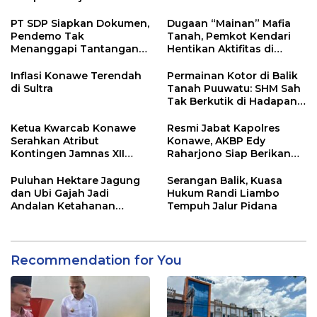
Penghasilan
PT SDP Siapkan Dokumen,
Dugaan “Mainan” Mafia
Pendemo Tak
Tanah, Pemkot Kendari
Menanggapi Tantangan
Hentikan Aktifitas di
Adu Data
Lahan Sengketa Puwatu
Inflasi Konawe Terendah
Permainan Kotor di Balik
di Sultra
Tanah Puuwatu: SHM Sah
Tak Berkutik di Hadapan
Dugaan Mafia
Ketua Kwarcab Konawe
Resmi Jabat Kapolres
Serahkan Atribut
Konawe, AKBP Edy
Kontingen Jamnas XII
Raharjono Siap Berikan
2026
Pelayanan Terbaik
Puluhan Hektare Jagung
Serangan Balik, Kuasa
dan Ubi Gajah Jadi
Hukum Randi Liambo
Andalan Ketahanan
Tempuh Jalur Pidana
Pangan di Tirawuta
Recommendation for You