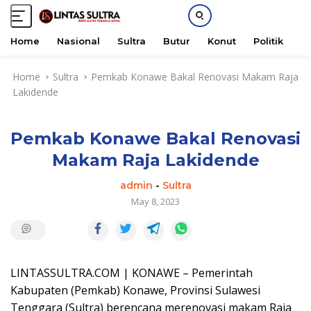
Home
Nasional
Sultra
Butur
Konut
Politik
H
S
Home
Sultra
Pemkab Konawe Bakal Renovasi Makam Raja
k
Lakidende
i
p
t
Pemkab Konawe Bakal Renovasi
o
c
Makam Raja Lakidende
o
n
admin
-
Sultra
t
May 8, 2023
e
n
t
LINTASSULTRA.COM | KONAWE – Pemerintah
Kabupaten (Pemkab) Konawe, Provinsi Sulawesi
Tenggara (Sultra) berencana merenovasi makam Raja