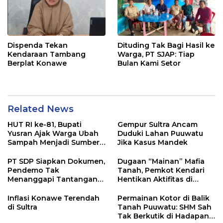
Dispenda Tekan
Dituding Tak Bagi Hasil ke
Kendaraan Tambang
Warga, PT SJAP: Tiap
Berplat Konawe
Bulan Kami Setor
Related News
HUT RI ke-81, Bupati
Gempur Sultra Ancam
Yusran Ajak Warga Ubah
Duduki Lahan Puuwatu
Sampah Menjadi Sumber
Jika Kasus Mandek
Penghasilan
PT SDP Siapkan Dokumen,
Dugaan “Mainan” Mafia
Pendemo Tak
Tanah, Pemkot Kendari
Menanggapi Tantangan
Hentikan Aktifitas di
Adu Data
Lahan Sengketa Puwatu
Inflasi Konawe Terendah
Permainan Kotor di Balik
di Sultra
Tanah Puuwatu: SHM Sah
Tak Berkutik di Hadapan