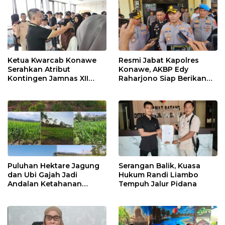
Ketua Kwarcab Konawe
Resmi Jabat Kapolres
Serahkan Atribut
Konawe, AKBP Edy
Kontingen Jamnas XII
Raharjono Siap Berikan
2026
Pelayanan Terbaik
Puluhan Hektare Jagung
Serangan Balik, Kuasa
dan Ubi Gajah Jadi
Hukum Randi Liambo
Andalan Ketahanan
Tempuh Jalur Pidana
Pangan di Tirawuta