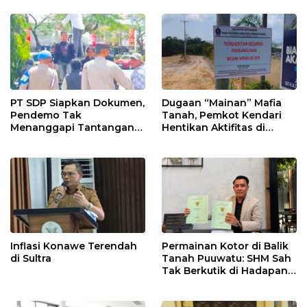
PT SDP Siapkan Dokumen,
Dugaan “Mainan” Mafia
Pendemo Tak
Tanah, Pemkot Kendari
Menanggapi Tantangan
Hentikan Aktifitas di
Adu Data
Lahan Sengketa Puwatu
Inflasi Konawe Terendah
Permainan Kotor di Balik
di Sultra
Tanah Puuwatu: SHM Sah
Tak Berkutik di Hadapan
Dugaan Mafia