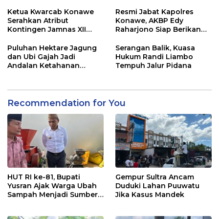
Dugaan Mafia
Ketua Kwarcab Konawe
Resmi Jabat Kapolres
Serahkan Atribut
Konawe, AKBP Edy
Kontingen Jamnas XII
Raharjono Siap Berikan
2026
Pelayanan Terbaik
Puluhan Hektare Jagung
Serangan Balik, Kuasa
dan Ubi Gajah Jadi
Hukum Randi Liambo
Andalan Ketahanan
Tempuh Jalur Pidana
Pangan di Tirawuta
Recommendation for You
HUT RI ke-81, Bupati
Gempur Sultra Ancam
Yusran Ajak Warga Ubah
Duduki Lahan Puuwatu
Sampah Menjadi Sumber
Jika Kasus Mandek
Penghasilan