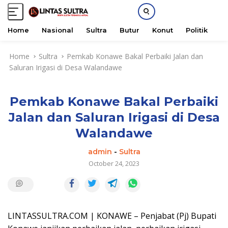
Home
Nasional
Sultra
Butur
Konut
Politik
H
S
Home
Sultra
Pemkab Konawe Bakal Perbaiki Jalan dan
k
Saluran Irigasi di Desa Walandawe
i
p
t
Pemkab Konawe Bakal Perbaiki
o
c
Jalan dan Saluran Irigasi di Desa
o
Walandawe
n
t
admin
-
Sultra
e
October 24, 2023
n
t
LINTASSULTRA.COM | KONAWE – Penjabat (Pj) Bupati