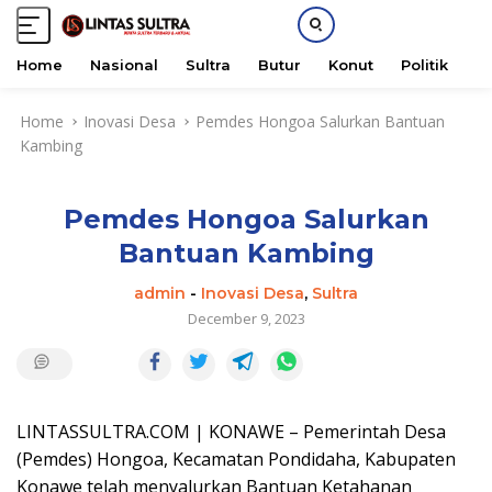
Home
Nasional
Sultra
Butur
Konut
Politik
H
S
Home
Inovasi Desa
Pemdes Hongoa Salurkan Bantuan
k
Kambing
i
p
t
Pemdes Hongoa Salurkan
o
c
Bantuan Kambing
o
n
admin
-
Inovasi Desa
,
Sultra
t
December 9, 2023
e
n
t
LINTASSULTRA.COM | KONAWE – Pemerintah Desa
(Pemdes) Hongoa, Kecamatan Pondidaha, Kabupaten
Konawe telah menyalurkan Bantuan Ketahanan