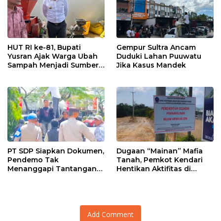
HUT RI ke-81, Bupati
Gempur Sultra Ancam
Yusran Ajak Warga Ubah
Duduki Lahan Puuwatu
Sampah Menjadi Sumber
Jika Kasus Mandek
Penghasilan
PT SDP Siapkan Dokumen,
Dugaan “Mainan” Mafia
Pendemo Tak
Tanah, Pemkot Kendari
Menanggapi Tantangan
Hentikan Aktifitas di
Adu Data
Lahan Sengketa Puwatu
Add Comment