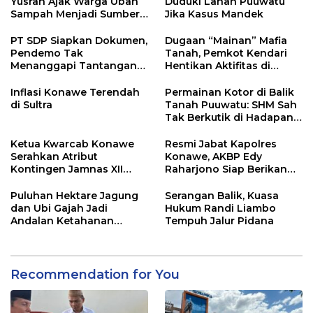
Yusran Ajak Warga Ubah
Duduki Lahan Puuwatu
Sampah Menjadi Sumber
Jika Kasus Mandek
Penghasilan
PT SDP Siapkan Dokumen,
Dugaan “Mainan” Mafia
Pendemo Tak
Tanah, Pemkot Kendari
Menanggapi Tantangan
Hentikan Aktifitas di
Adu Data
Lahan Sengketa Puwatu
Inflasi Konawe Terendah
Permainan Kotor di Balik
di Sultra
Tanah Puuwatu: SHM Sah
Tak Berkutik di Hadapan
Dugaan Mafia
Ketua Kwarcab Konawe
Resmi Jabat Kapolres
Serahkan Atribut
Konawe, AKBP Edy
Kontingen Jamnas XII
Raharjono Siap Berikan
2026
Pelayanan Terbaik
Puluhan Hektare Jagung
Serangan Balik, Kuasa
dan Ubi Gajah Jadi
Hukum Randi Liambo
Andalan Ketahanan
Tempuh Jalur Pidana
Pangan di Tirawuta
Recommendation for You