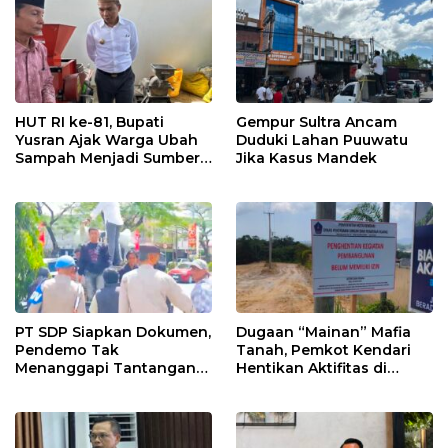
HUT RI ke-81, Bupati
Gempur Sultra Ancam
Yusran Ajak Warga Ubah
Duduki Lahan Puuwatu
Sampah Menjadi Sumber
Jika Kasus Mandek
Penghasilan
PT SDP Siapkan Dokumen,
Dugaan “Mainan” Mafia
Pendemo Tak
Tanah, Pemkot Kendari
Menanggapi Tantangan
Hentikan Aktifitas di
Adu Data
Lahan Sengketa Puwatu