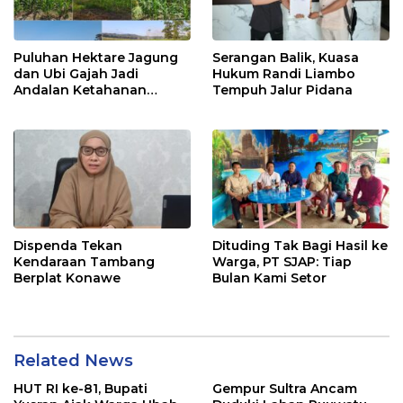
Puluhan Hektare Jagung
Serangan Balik, Kuasa
dan Ubi Gajah Jadi
Hukum Randi Liambo
Andalan Ketahanan
Tempuh Jalur Pidana
Pangan di Tirawuta
Dispenda Tekan
Dituding Tak Bagi Hasil ke
Kendaraan Tambang
Warga, PT SJAP: Tiap
Berplat Konawe
Bulan Kami Setor
Related News
HUT RI ke-81, Bupati
Gempur Sultra Ancam