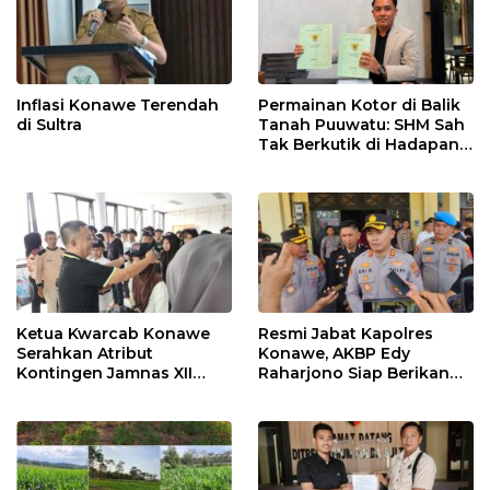
Inflasi Konawe Terendah
Permainan Kotor di Balik
di Sultra
Tanah Puuwatu: SHM Sah
Tak Berkutik di Hadapan
Dugaan Mafia
Ketua Kwarcab Konawe
Resmi Jabat Kapolres
Serahkan Atribut
Konawe, AKBP Edy
Kontingen Jamnas XII
Raharjono Siap Berikan
2026
Pelayanan Terbaik