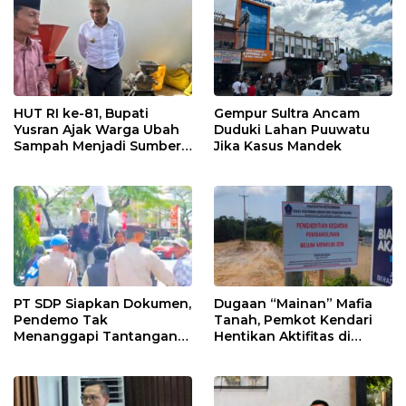
HUT RI ke-81, Bupati
Gempur Sultra Ancam
Yusran Ajak Warga Ubah
Duduki Lahan Puuwatu
Sampah Menjadi Sumber
Jika Kasus Mandek
Penghasilan
PT SDP Siapkan Dokumen,
Dugaan “Mainan” Mafia
Pendemo Tak
Tanah, Pemkot Kendari
Menanggapi Tantangan
Hentikan Aktifitas di
Adu Data
Lahan Sengketa Puwatu