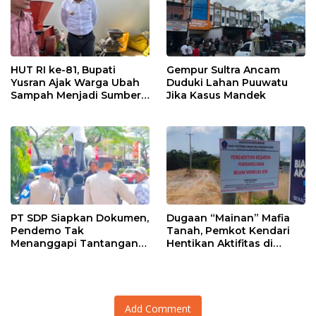
HUT RI ke-81, Bupati
Gempur Sultra Ancam
Yusran Ajak Warga Ubah
Duduki Lahan Puuwatu
Sampah Menjadi Sumber
Jika Kasus Mandek
Penghasilan
PT SDP Siapkan Dokumen,
Dugaan “Mainan” Mafia
Pendemo Tak
Tanah, Pemkot Kendari
Menanggapi Tantangan
Hentikan Aktifitas di
Adu Data
Lahan Sengketa Puwatu
Add Comment