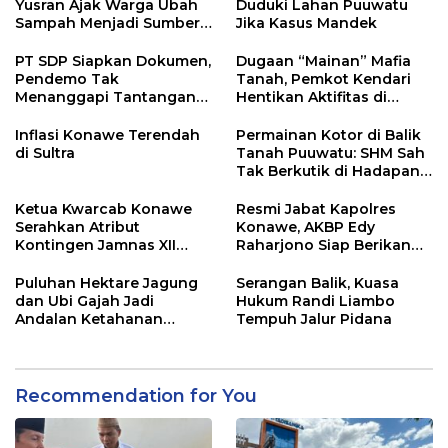
Yusran Ajak Warga Ubah
Duduki Lahan Puuwatu
Sampah Menjadi Sumber
Jika Kasus Mandek
Penghasilan
PT SDP Siapkan Dokumen,
Dugaan “Mainan” Mafia
Pendemo Tak
Tanah, Pemkot Kendari
Menanggapi Tantangan
Hentikan Aktifitas di
Adu Data
Lahan Sengketa Puwatu
Inflasi Konawe Terendah
Permainan Kotor di Balik
di Sultra
Tanah Puuwatu: SHM Sah
Tak Berkutik di Hadapan
Dugaan Mafia
Ketua Kwarcab Konawe
Resmi Jabat Kapolres
Serahkan Atribut
Konawe, AKBP Edy
Kontingen Jamnas XII
Raharjono Siap Berikan
2026
Pelayanan Terbaik
Puluhan Hektare Jagung
Serangan Balik, Kuasa
dan Ubi Gajah Jadi
Hukum Randi Liambo
Andalan Ketahanan
Tempuh Jalur Pidana
Pangan di Tirawuta
Recommendation for You