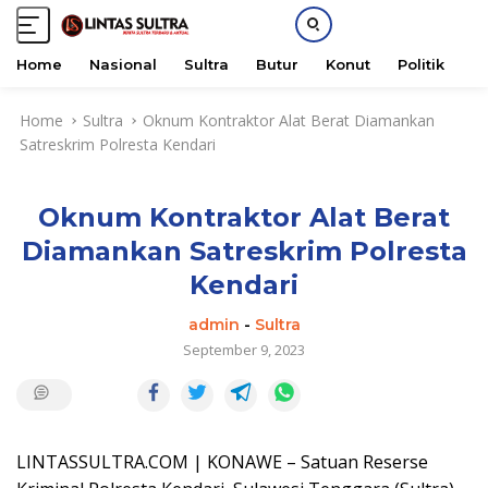
Home
Nasional
Sultra
Butur
Konut
Politik
H
S
Home
Sultra
Oknum Kontraktor Alat Berat Diamankan
k
Satreskrim Polresta Kendari
i
p
t
Oknum Kontraktor Alat Berat
o
c
Diamankan Satreskrim Polresta
o
Kendari
n
t
admin
-
Sultra
e
September 9, 2023
n
t
LINTASSULTRA.COM | KONAWE – Satuan Reserse