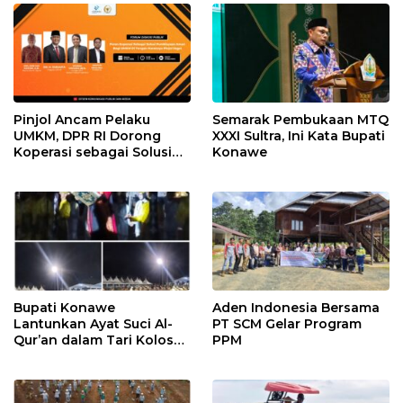
Pinjol Ancam Pelaku
Semarak Pembukaan MTQ
UMKM, DPR RI Dorong
XXXI Sultra, Ini Kata Bupati
Koperasi sebagai Solusi
Konawe
Pembiayaan
Bupati Konawe
Aden Indonesia Bersama
Lantunkan Ayat Suci Al-
PT SCM Gelar Program
Qur’an dalam Tari Kolosal
PPM
Pembukaan MTQ XXXI
Sultra