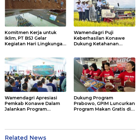
Komitmen Kerja untuk
Wamendagri Puji
Iklim, PT BSJ Gelar
Keberhasilan Konawe
Kegiatan Hari Lingkungan
Dukung Ketahanan
Hidup Sedunia 2026
Pangan Nasional
Wamendagri Apresiasi
Dukung Program
Pemkab Konawe Dalam
Prabowo, GPIM Luncurkan
Jalankan Program
Program Makan Gratis di
Strategis Nasional
Kabupaten Konawe
Related News