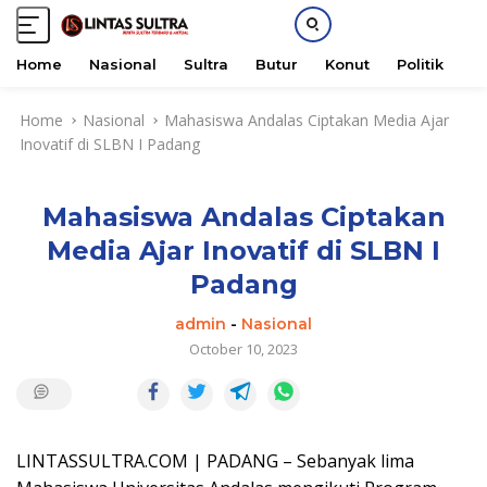
Home
Nasional
Sultra
Butur
Konut
Politik
H
S
Home
Nasional
Mahasiswa Andalas Ciptakan Media Ajar
k
Inovatif di SLBN I Padang
i
p
t
Mahasiswa Andalas Ciptakan
o
c
Media Ajar Inovatif di SLBN I
o
Padang
n
t
admin
-
Nasional
e
October 10, 2023
n
t
LINTASSULTRA.COM | PADANG – Sebanyak lima