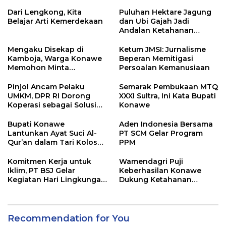
Dari Lengkong, Kita
Puluhan Hektare Jagung
Belajar Arti Kemerdekaan
dan Ubi Gajah Jadi
Andalan Ketahanan
Pangan di Tirawuta
Mengaku Disekap di
Ketum JMSI: Jurnalisme
Kamboja, Warga Konawe
Beperan Memitigasi
Memohon Minta
Persoalan Kemanusiaan
Dipulangkan ke Indonesia
Pinjol Ancam Pelaku
Semarak Pembukaan MTQ
UMKM, DPR RI Dorong
XXXI Sultra, Ini Kata Bupati
Koperasi sebagai Solusi
Konawe
Pembiayaan
Bupati Konawe
Aden Indonesia Bersama
Lantunkan Ayat Suci Al-
PT SCM Gelar Program
Qur’an dalam Tari Kolosal
PPM
Pembukaan MTQ XXXI
Sultra
Komitmen Kerja untuk
Wamendagri Puji
Iklim, PT BSJ Gelar
Keberhasilan Konawe
Kegiatan Hari Lingkungan
Dukung Ketahanan
Hidup Sedunia 2026
Pangan Nasional
Recommendation for You