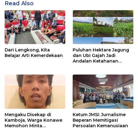
Read Also
Dari Lengkong, Kita
Puluhan Hektare Jagung
Belajar Arti Kemerdekaan
dan Ubi Gajah Jadi
Andalan Ketahanan
Pangan di Tirawuta
Mengaku Disekap di
Ketum JMSI: Jurnalisme
Kamboja, Warga Konawe
Beperan Memitigasi
Memohon Minta
Persoalan Kemanusiaan
Dipulangkan ke Indonesia