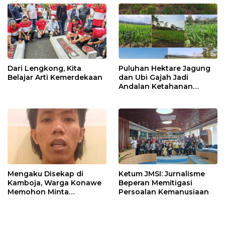
Dari Lengkong, Kita
Puluhan Hektare Jagung
Belajar Arti Kemerdekaan
dan Ubi Gajah Jadi
Andalan Ketahanan
Pangan di Tirawuta
Mengaku Disekap di
Ketum JMSI: Jurnalisme
Kamboja, Warga Konawe
Beperan Memitigasi
Memohon Minta
Persoalan Kemanusiaan
Dipulangkan ke Indonesia