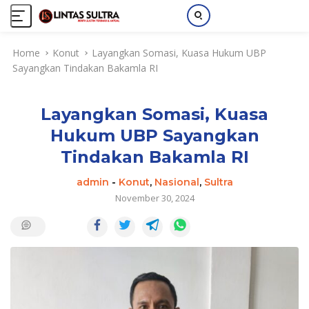
S
Home
Konut
Layangkan Somasi, Kuasa Hukum UBP
k
Sayangkan Tindakan Bakamla RI
i
p
t
Layangkan Somasi, Kuasa
o
c
Hukum UBP Sayangkan
o
Tindakan Bakamla RI
n
t
admin
-
Konut
,
Nasional
,
Sultra
e
November 30, 2024
n
t