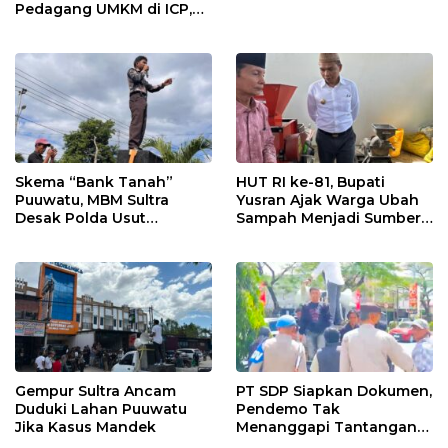
Pedagang UMKM di ICP,
Tegaskan Komitmen
Hidupkan Ekonomi
Kerakyatan
Skema “Bank Tanah”
HUT RI ke-81, Bupati
Puuwatu, MBM Sultra
Yusran Ajak Warga Ubah
Desak Polda Usut
Sampah Menjadi Sumber
Keterlibatan Adik Ketua
Penghasilan
Kadin
Gempur Sultra Ancam
PT SDP Siapkan Dokumen,
Duduki Lahan Puuwatu
Pendemo Tak
Jika Kasus Mandek
Menanggapi Tantangan
Adu Data