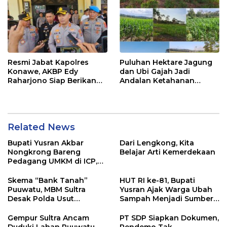
Resmi Jabat Kapolres
Puluhan Hektare Jagung
Konawe, AKBP Edy
dan Ubi Gajah Jadi
Raharjono Siap Berikan
Andalan Ketahanan
Pelayanan Terbaik
Pangan di Tirawuta
Related News
Bupati Yusran Akbar
Dari Lengkong, Kita
Nongkrong Bareng
Belajar Arti Kemerdekaan
Pedagang UMKM di ICP,
Tegaskan Komitmen
Hidupkan Ekonomi
Skema “Bank Tanah”
HUT RI ke-81, Bupati
Kerakyatan
Puuwatu, MBM Sultra
Yusran Ajak Warga Ubah
Desak Polda Usut
Sampah Menjadi Sumber
Keterlibatan Adik Ketua
Penghasilan
Kadin
Gempur Sultra Ancam
PT SDP Siapkan Dokumen,