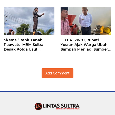
Tegaskan Komitmen
Hidupkan Ekonomi
Kerakyatan
Skema “Bank Tanah”
HUT RI ke-81, Bupati
Puuwatu, MBM Sultra
Yusran Ajak Warga Ubah
Desak Polda Usut
Sampah Menjadi Sumber
Keterlibatan Adik Ketua
Penghasilan
Kadin
Add Comment