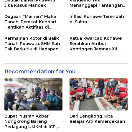
Duduki Lahan Puuwatu
Pendemo Tak
Jika Kasus Mandek
Menanggapi Tantangan
Adu Data
Dugaan “Mainan” Mafia
Inflasi Konawe Terendah
Tanah, Pemkot Kendari
di Sultra
Hentikan Aktifitas di
Lahan Sengketa Puwatu
Permainan Kotor di Balik
Ketua Kwarcab Konawe
Tanah Puuwatu: SHM Sah
Serahkan Atribut
Tak Berkutik di Hadapan
Kontingen Jamnas XII
Dugaan Mafia
2026
Recommendation for You
Bupati Yusran Akbar
Dari Lengkong, Kita
Nongkrong Bareng
Belajar Arti Kemerdekaan
Pedagang UMKM di ICP,