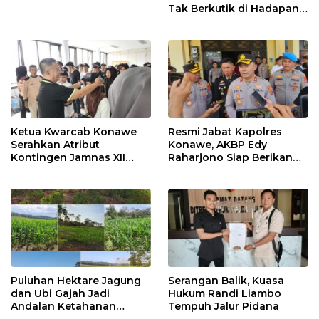
Tak Berkutik di Hadapan
Dugaan Mafia
Ketua Kwarcab Konawe
Resmi Jabat Kapolres
Serahkan Atribut
Konawe, AKBP Edy
Kontingen Jamnas XII
Raharjono Siap Berikan
2026
Pelayanan Terbaik
Puluhan Hektare Jagung
Serangan Balik, Kuasa
dan Ubi Gajah Jadi
Hukum Randi Liambo
Andalan Ketahanan
Tempuh Jalur Pidana