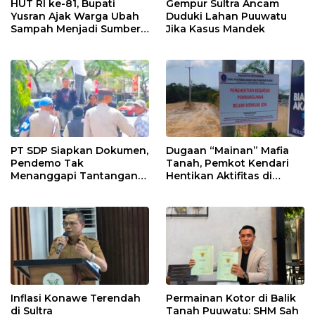
HUT RI ke-81, Bupati
Gempur Sultra Ancam
Yusran Ajak Warga Ubah
Duduki Lahan Puuwatu
Sampah Menjadi Sumber
Jika Kasus Mandek
Penghasilan
PT SDP Siapkan Dokumen,
Dugaan “Mainan” Mafia
Pendemo Tak
Tanah, Pemkot Kendari
Menanggapi Tantangan
Hentikan Aktifitas di
Adu Data
Lahan Sengketa Puwatu
Inflasi Konawe Terendah
Permainan Kotor di Balik
di Sultra
Tanah Puuwatu: SHM Sah