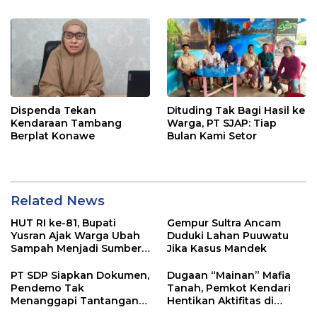
Pangan di Tirawuta
Dispenda Tekan
Dituding Tak Bagi Hasil ke
Kendaraan Tambang
Warga, PT SJAP: Tiap
Berplat Konawe
Bulan Kami Setor
Related News
HUT RI ke-81, Bupati
Gempur Sultra Ancam
Yusran Ajak Warga Ubah
Duduki Lahan Puuwatu
Sampah Menjadi Sumber
Jika Kasus Mandek
Penghasilan
PT SDP Siapkan Dokumen,
Dugaan “Mainan” Mafia
Pendemo Tak
Tanah, Pemkot Kendari
Menanggapi Tantangan
Hentikan Aktifitas di
Adu Data
Lahan Sengketa Puwatu