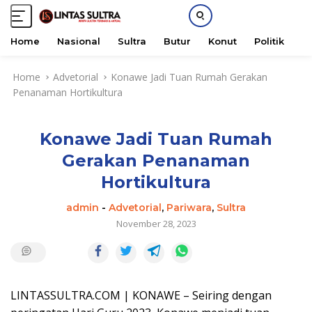
Home
Nasional
Sultra
Butur
Konut
Politik
H
S
Home
Advetorial
Konawe Jadi Tuan Rumah Gerakan
k
Penanaman Hortikultura
i
p
t
Konawe Jadi Tuan Rumah
o
c
Gerakan Penanaman
o
Hortikultura
n
t
admin
-
Advetorial
,
Pariwara
,
Sultra
e
November 28, 2023
n
t
LINTASSULTRA.COM | KONAWE – Seiring dengan