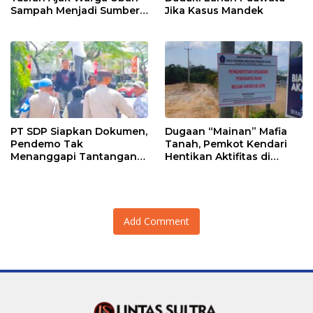
Sampah Menjadi Sumber
Jika Kasus Mandek
Penghasilan
PT SDP Siapkan Dokumen,
Dugaan “Mainan” Mafia
Pendemo Tak
Tanah, Pemkot Kendari
Menanggapi Tantangan
Hentikan Aktifitas di
Adu Data
Lahan Sengketa Puwatu
Add Comment