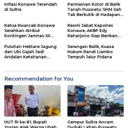
Inflasi Konawe Terendah
Permainan Kotor di Balik
di Sultra
Tanah Puuwatu: SHM Sah
Tak Berkutik di Hadapan
Dugaan Mafia
Ketua Kwarcab Konawe
Resmi Jabat Kapolres
Serahkan Atribut
Konawe, AKBP Edy
Kontingen Jamnas XII
Raharjono Siap Berikan
2026
Pelayanan Terbaik
Puluhan Hektare Jagung
Serangan Balik, Kuasa
dan Ubi Gajah Jadi
Hukum Randi Liambo
Andalan Ketahanan
Tempuh Jalur Pidana
Pangan di Tirawuta
Recommendation for You
HUT RI ke-81, Bupati
Gempur Sultra Ancam
Yusran Ajak Warga Ubah
Duduki Lahan Puuwatu