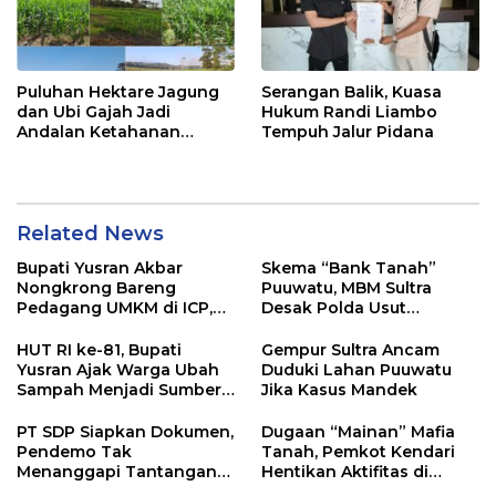
Puluhan Hektare Jagung
Serangan Balik, Kuasa
dan Ubi Gajah Jadi
Hukum Randi Liambo
Andalan Ketahanan
Tempuh Jalur Pidana
Pangan di Tirawuta
Related News
Bupati Yusran Akbar
Skema “Bank Tanah”
Nongkrong Bareng
Puuwatu, MBM Sultra
Pedagang UMKM di ICP,
Desak Polda Usut
Tegaskan Komitmen
Keterlibatan Adik Ketua
Hidupkan Ekonomi
Kadin
HUT RI ke-81, Bupati
Gempur Sultra Ancam
Kerakyatan
Yusran Ajak Warga Ubah
Duduki Lahan Puuwatu
Sampah Menjadi Sumber
Jika Kasus Mandek
Penghasilan
PT SDP Siapkan Dokumen,
Dugaan “Mainan” Mafia
Pendemo Tak
Tanah, Pemkot Kendari
Menanggapi Tantangan
Hentikan Aktifitas di
Adu Data
Lahan Sengketa Puwatu