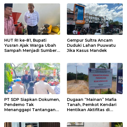
Hidupkan Ekonomi
Kadin
Kerakyatan
HUT RI ke-81, Bupati
Gempur Sultra Ancam
Yusran Ajak Warga Ubah
Duduki Lahan Puuwatu
Sampah Menjadi Sumber
Jika Kasus Mandek
Penghasilan
PT SDP Siapkan Dokumen,
Dugaan “Mainan” Mafia
Pendemo Tak
Tanah, Pemkot Kendari
Menanggapi Tantangan
Hentikan Aktifitas di
Adu Data
Lahan Sengketa Puwatu