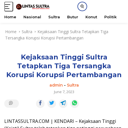
Home
Nasional
Sultra
Butur
Konut
Politik
H
S
Home
Sultra
Kejaksaan Tinggi Sultra Tetapkan Tiga
k
Tersangka Korupsi Korupsi Pertambangan
i
p
t
Kejaksaan Tinggi Sultra
o
c
Tetapkan Tiga Tersangka
o
Korupsi Korupsi Pertambangan
n
t
admin
-
Sultra
e
June 7, 2023
n
t
LINTASSULTRA.COM | KENDARI – Kejaksaan Tinggi