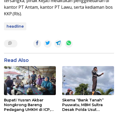
tersangka, pihak Kejati melakukan penggeledahan di
kantor PT Antam, kantor PT Lawu, serta kediaman bos
KKP.(Rls).
headline
Read Also
Bupati Yusran Akbar
Skema “Bank Tanah”
Nongkrong Bareng
Puuwatu, MBM Sultra
Pedagang UMKM di ICP,
Desak Polda Usut
Tegaskan Komitmen
Keterlibatan Adik Ketua