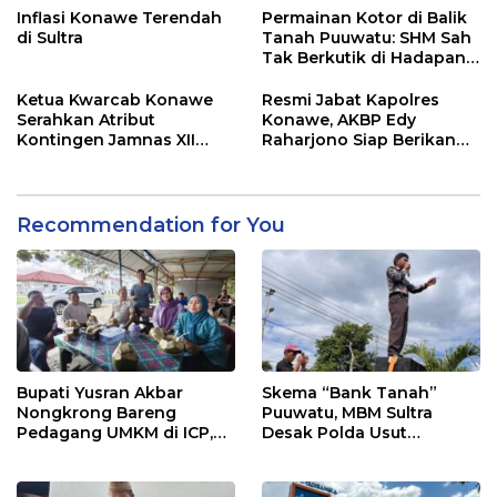
Inflasi Konawe Terendah
Permainan Kotor di Balik
di Sultra
Tanah Puuwatu: SHM Sah
Tak Berkutik di Hadapan
Dugaan Mafia
Ketua Kwarcab Konawe
Resmi Jabat Kapolres
Serahkan Atribut
Konawe, AKBP Edy
Kontingen Jamnas XII
Raharjono Siap Berikan
2026
Pelayanan Terbaik
Recommendation for You
Bupati Yusran Akbar
Skema “Bank Tanah”
Nongkrong Bareng
Puuwatu, MBM Sultra
Pedagang UMKM di ICP,
Desak Polda Usut
Tegaskan Komitmen
Keterlibatan Adik Ketua
Hidupkan Ekonomi
Kadin
Kerakyatan