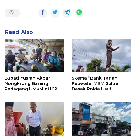
Read Also
Bupati Yusran Akbar
Skema “Bank Tanah”
Nongkrong Bareng
Puuwatu, MBM Sultra
Pedagang UMKM di ICP,
Desak Polda Usut
Tegaskan Komitmen
Keterlibatan Adik Ketua
Hidupkan Ekonomi
Kadin
Kerakyatan