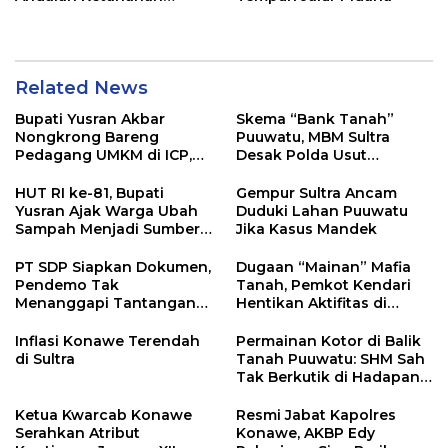
Pangan di Tirawuta
Related News
Bupati Yusran Akbar
Skema “Bank Tanah”
Nongkrong Bareng
Puuwatu, MBM Sultra
Pedagang UMKM di ICP,
Desak Polda Usut
Tegaskan Komitmen
Keterlibatan Adik Ketua
Hidupkan Ekonomi
Kadin
HUT RI ke-81, Bupati
Gempur Sultra Ancam
Kerakyatan
Yusran Ajak Warga Ubah
Duduki Lahan Puuwatu
Sampah Menjadi Sumber
Jika Kasus Mandek
Penghasilan
PT SDP Siapkan Dokumen,
Dugaan “Mainan” Mafia
Pendemo Tak
Tanah, Pemkot Kendari
Menanggapi Tantangan
Hentikan Aktifitas di
Adu Data
Lahan Sengketa Puwatu
Inflasi Konawe Terendah
Permainan Kotor di Balik
di Sultra
Tanah Puuwatu: SHM Sah
Tak Berkutik di Hadapan
Dugaan Mafia
Ketua Kwarcab Konawe
Resmi Jabat Kapolres
Serahkan Atribut
Konawe, AKBP Edy