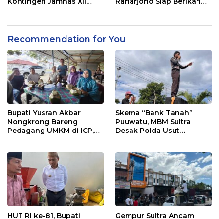
Kontingen Jamnas XII
Raharjono Siap Berikan
2026
Pelayanan Terbaik
Recommendation for You
Bupati Yusran Akbar
Skema “Bank Tanah”
Nongkrong Bareng
Puuwatu, MBM Sultra
Pedagang UMKM di ICP,
Desak Polda Usut
Tegaskan Komitmen
Keterlibatan Adik Ketua
Hidupkan Ekonomi
Kadin
Kerakyatan
HUT RI ke-81, Bupati
Gempur Sultra Ancam