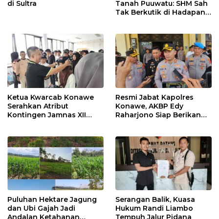
di Sultra
Tanah Puuwatu: SHM Sah
Tak Berkutik di Hadapan
Dugaan Mafia
Ketua Kwarcab Konawe
Resmi Jabat Kapolres
Serahkan Atribut
Konawe, AKBP Edy
Kontingen Jamnas XII
Raharjono Siap Berikan
2026
Pelayanan Terbaik
Puluhan Hektare Jagung
Serangan Balik, Kuasa
dan Ubi Gajah Jadi
Hukum Randi Liambo
Andalan Ketahanan
Tempuh Jalur Pidana