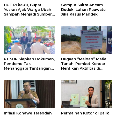
HUT RI ke-81, Bupati
Gempur Sultra Ancam
Yusran Ajak Warga Ubah
Duduki Lahan Puuwatu
Sampah Menjadi Sumber
Jika Kasus Mandek
Penghasilan
PT SDP Siapkan Dokumen,
Dugaan “Mainan” Mafia
Pendemo Tak
Tanah, Pemkot Kendari
Menanggapi Tantangan
Hentikan Aktifitas di
Adu Data
Lahan Sengketa Puwatu
Inflasi Konawe Terendah
Permainan Kotor di Balik