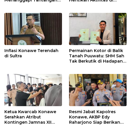
Adu Data
Lahan Sengketa Puwatu
Inflasi Konawe Terendah
Permainan Kotor di Balik
di Sultra
Tanah Puuwatu: SHM Sah
Tak Berkutik di Hadapan
Dugaan Mafia
Ketua Kwarcab Konawe
Resmi Jabat Kapolres
Serahkan Atribut
Konawe, AKBP Edy
Kontingen Jamnas XII
Raharjono Siap Berikan
2026
Pelayanan Terbaik