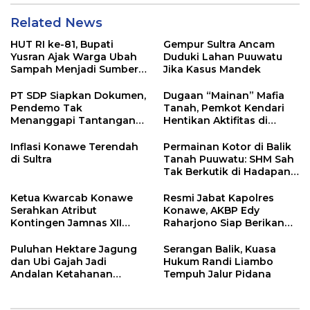
Related News
HUT RI ke-81, Bupati
Gempur Sultra Ancam
Yusran Ajak Warga Ubah
Duduki Lahan Puuwatu
Sampah Menjadi Sumber
Jika Kasus Mandek
Penghasilan
PT SDP Siapkan Dokumen,
Dugaan “Mainan” Mafia
Pendemo Tak
Tanah, Pemkot Kendari
Menanggapi Tantangan
Hentikan Aktifitas di
Adu Data
Lahan Sengketa Puwatu
Inflasi Konawe Terendah
Permainan Kotor di Balik
di Sultra
Tanah Puuwatu: SHM Sah
Tak Berkutik di Hadapan
Dugaan Mafia
Ketua Kwarcab Konawe
Resmi Jabat Kapolres
Serahkan Atribut
Konawe, AKBP Edy
Kontingen Jamnas XII
Raharjono Siap Berikan
2026
Pelayanan Terbaik
Puluhan Hektare Jagung
Serangan Balik, Kuasa
dan Ubi Gajah Jadi
Hukum Randi Liambo
Andalan Ketahanan
Tempuh Jalur Pidana
Pangan di Tirawuta