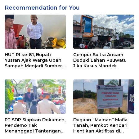
Recommendation for You
HUT RI ke-81, Bupati
Gempur Sultra Ancam
Yusran Ajak Warga Ubah
Duduki Lahan Puuwatu
Sampah Menjadi Sumber
Jika Kasus Mandek
Penghasilan
PT SDP Siapkan Dokumen,
Dugaan “Mainan” Mafia
Pendemo Tak
Tanah, Pemkot Kendari
Menanggapi Tantangan
Hentikan Aktifitas di
Adu Data
Lahan Sengketa Puwatu