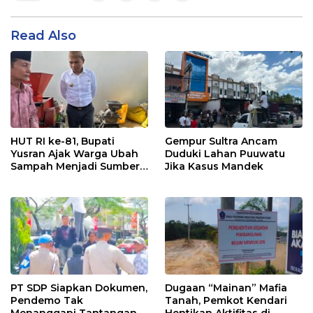
Read Also
HUT RI ke-81, Bupati
Gempur Sultra Ancam
Yusran Ajak Warga Ubah
Duduki Lahan Puuwatu
Sampah Menjadi Sumber
Jika Kasus Mandek
Penghasilan
PT SDP Siapkan Dokumen,
Dugaan “Mainan” Mafia
Pendemo Tak
Tanah, Pemkot Kendari
Menanggapi Tantangan
Hentikan Aktifitas di