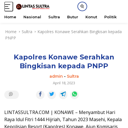
Home
Nasional
Sultra
Butur
Konut
Politik
H
S
Home
Sultra
Kapolres Konawe Serahkan Bingkisan kepada
k
PNPP
i
p
t
Kapolres Konawe Serahkan
o
c
Bingkisan kepada PNPP
o
n
admin
-
Sultra
t
April 18, 2023
e
n
t
LINTASSULTRA.COM | KONAWE – Menyambut Hari
Raya Idul Fitri 1444 Hijriah, Tahun 2023 Masehi, Kepala
Kepolisian Resort (Kapolres) Konawe, Ajun Komisaris