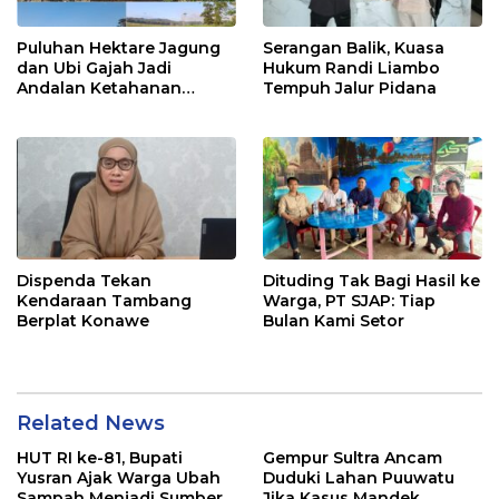
Puluhan Hektare Jagung
Serangan Balik, Kuasa
dan Ubi Gajah Jadi
Hukum Randi Liambo
Andalan Ketahanan
Tempuh Jalur Pidana
Pangan di Tirawuta
Dispenda Tekan
Dituding Tak Bagi Hasil ke
Kendaraan Tambang
Warga, PT SJAP: Tiap
Berplat Konawe
Bulan Kami Setor
Related News
HUT RI ke-81, Bupati
Gempur Sultra Ancam
Yusran Ajak Warga Ubah
Duduki Lahan Puuwatu
Sampah Menjadi Sumber
Jika Kasus Mandek