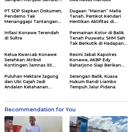
Penghasilan
PT SDP Siapkan Dokumen,
Dugaan “Mainan” Mafia
Pendemo Tak
Tanah, Pemkot Kendari
Menanggapi Tantangan
Hentikan Aktifitas di
Adu Data
Lahan Sengketa Puwatu
Inflasi Konawe Terendah
Permainan Kotor di Balik
di Sultra
Tanah Puuwatu: SHM Sah
Tak Berkutik di Hadapan
Dugaan Mafia
Ketua Kwarcab Konawe
Resmi Jabat Kapolres
Serahkan Atribut
Konawe, AKBP Edy
Kontingen Jamnas XII
Raharjono Siap Berikan
2026
Pelayanan Terbaik
Puluhan Hektare Jagung
Serangan Balik, Kuasa
dan Ubi Gajah Jadi
Hukum Randi Liambo
Andalan Ketahanan
Tempuh Jalur Pidana
Pangan di Tirawuta
Recommendation for You