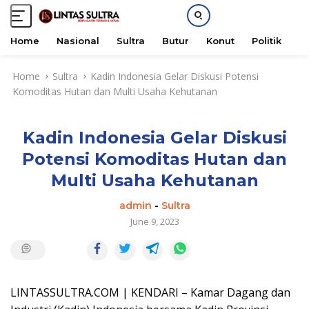
Home
Nasional
Sultra
Butur
Konut
Politik
H
S
Home
Sultra
Kadin Indonesia Gelar Diskusi Potensi
k
Komoditas Hutan dan Multi Usaha Kehutanan
i
p
t
Kadin Indonesia Gelar Diskusi
o
c
Potensi Komoditas Hutan dan
o
Multi Usaha Kehutanan
n
t
admin
-
Sultra
e
June 9, 2023
n
t
LINTASSULTRA.COM | KENDARI – Kamar Dagang dan