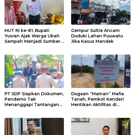
HUT RI ke-81, Bupati
Gempur Sultra Ancam
Yusran Ajak Warga Ubah
Duduki Lahan Puuwatu
Sampah Menjadi Sumber
Jika Kasus Mandek
Penghasilan
PT SDP Siapkan Dokumen,
Dugaan “Mainan” Mafia
Pendemo Tak
Tanah, Pemkot Kendari
Menanggapi Tantangan
Hentikan Aktifitas di
Adu Data
Lahan Sengketa Puwatu