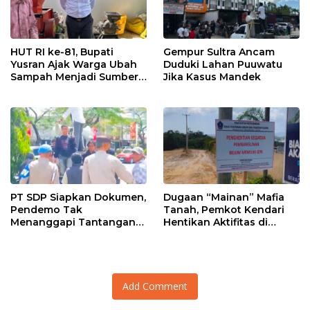
HUT RI ke-81, Bupati
Gempur Sultra Ancam
Yusran Ajak Warga Ubah
Duduki Lahan Puuwatu
Sampah Menjadi Sumber
Jika Kasus Mandek
Penghasilan
PT SDP Siapkan Dokumen,
Dugaan “Mainan” Mafia
Pendemo Tak
Tanah, Pemkot Kendari
Menanggapi Tantangan
Hentikan Aktifitas di
Adu Data
Lahan Sengketa Puwatu
Add Comment