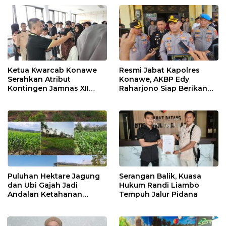
Ketua Kwarcab Konawe
Resmi Jabat Kapolres
Serahkan Atribut
Konawe, AKBP Edy
Kontingen Jamnas XII
Raharjono Siap Berikan
2026
Pelayanan Terbaik
Puluhan Hektare Jagung
Serangan Balik, Kuasa
dan Ubi Gajah Jadi
Hukum Randi Liambo
Andalan Ketahanan
Tempuh Jalur Pidana
Pangan di Tirawuta