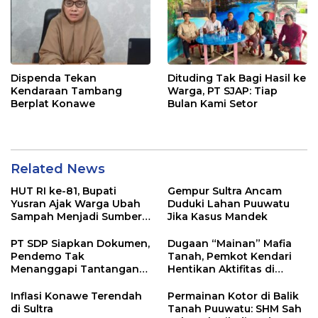
Dispenda Tekan
Dituding Tak Bagi Hasil ke
Kendaraan Tambang
Warga, PT SJAP: Tiap
Berplat Konawe
Bulan Kami Setor
Related News
HUT RI ke-81, Bupati
Gempur Sultra Ancam
Yusran Ajak Warga Ubah
Duduki Lahan Puuwatu
Sampah Menjadi Sumber
Jika Kasus Mandek
Penghasilan
PT SDP Siapkan Dokumen,
Dugaan “Mainan” Mafia
Pendemo Tak
Tanah, Pemkot Kendari
Menanggapi Tantangan
Hentikan Aktifitas di
Adu Data
Lahan Sengketa Puwatu
Inflasi Konawe Terendah
Permainan Kotor di Balik
di Sultra
Tanah Puuwatu: SHM Sah