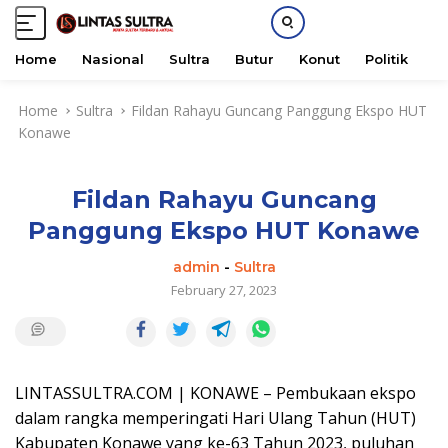
Home
Nasional
Sultra
Butur
Konut
Politik
H
S
Home
Sultra
Fildan Rahayu Guncang Panggung Ekspo HUT
k
Konawe
i
p
t
Fildan Rahayu Guncang
o
c
Panggung Ekspo HUT Konawe
o
n
admin
-
Sultra
t
February 27, 2023
e
n
t
LINTASSULTRA.COM | KONAWE – Pembukaan ekspo
dalam rangka memperingati Hari Ulang Tahun (HUT)
Kabupaten Konawe yang ke-63 Tahun 2023, puluhan