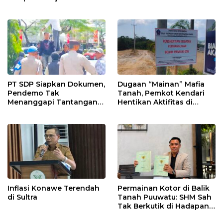
Penghasilan
PT SDP Siapkan Dokumen,
Dugaan “Mainan” Mafia
Pendemo Tak
Tanah, Pemkot Kendari
Menanggapi Tantangan
Hentikan Aktifitas di
Adu Data
Lahan Sengketa Puwatu
Inflasi Konawe Terendah
Permainan Kotor di Balik
di Sultra
Tanah Puuwatu: SHM Sah
Tak Berkutik di Hadapan
Dugaan Mafia