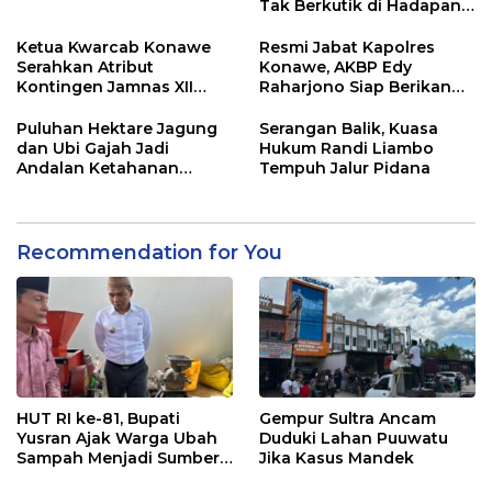
Tak Berkutik di Hadapan
Dugaan Mafia
Ketua Kwarcab Konawe
Resmi Jabat Kapolres
Serahkan Atribut
Konawe, AKBP Edy
Kontingen Jamnas XII
Raharjono Siap Berikan
2026
Pelayanan Terbaik
Puluhan Hektare Jagung
Serangan Balik, Kuasa
dan Ubi Gajah Jadi
Hukum Randi Liambo
Andalan Ketahanan
Tempuh Jalur Pidana
Pangan di Tirawuta
Recommendation for You
HUT RI ke-81, Bupati
Gempur Sultra Ancam
Yusran Ajak Warga Ubah
Duduki Lahan Puuwatu
Sampah Menjadi Sumber
Jika Kasus Mandek
Penghasilan