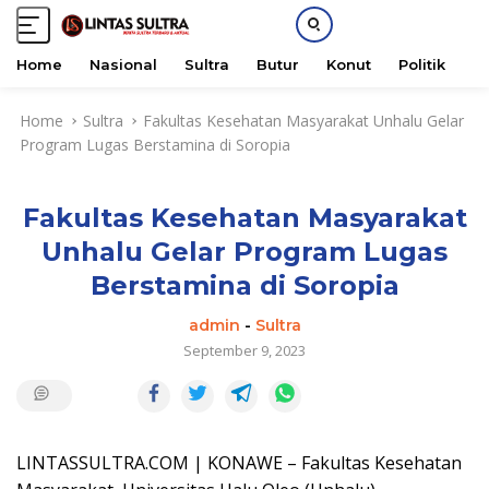
Home
Nasional
Sultra
Butur
Konut
Politik
H
S
Home
Sultra
Fakultas Kesehatan Masyarakat Unhalu Gelar
k
Program Lugas Berstamina di Soropia
i
p
t
Fakultas Kesehatan Masyarakat
o
c
Unhalu Gelar Program Lugas
o
Berstamina di Soropia
n
t
admin
-
Sultra
e
September 9, 2023
n
t
LINTASSULTRA.COM | KONAWE – Fakultas Kesehatan