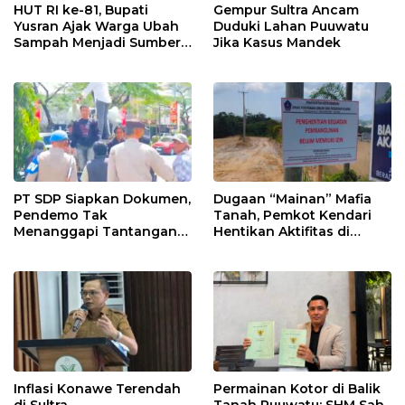
HUT RI ke-81, Bupati
Gempur Sultra Ancam
Yusran Ajak Warga Ubah
Duduki Lahan Puuwatu
Sampah Menjadi Sumber
Jika Kasus Mandek
Penghasilan
PT SDP Siapkan Dokumen,
Dugaan “Mainan” Mafia
Pendemo Tak
Tanah, Pemkot Kendari
Menanggapi Tantangan
Hentikan Aktifitas di
Adu Data
Lahan Sengketa Puwatu
Inflasi Konawe Terendah
Permainan Kotor di Balik
di Sultra
Tanah Puuwatu: SHM Sah