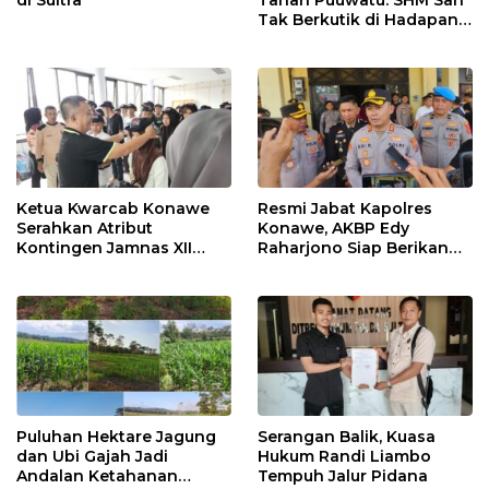
Tak Berkutik di Hadapan
Dugaan Mafia
Ketua Kwarcab Konawe
Resmi Jabat Kapolres
Serahkan Atribut
Konawe, AKBP Edy
Kontingen Jamnas XII
Raharjono Siap Berikan
2026
Pelayanan Terbaik
Puluhan Hektare Jagung
Serangan Balik, Kuasa
dan Ubi Gajah Jadi
Hukum Randi Liambo
Andalan Ketahanan
Tempuh Jalur Pidana