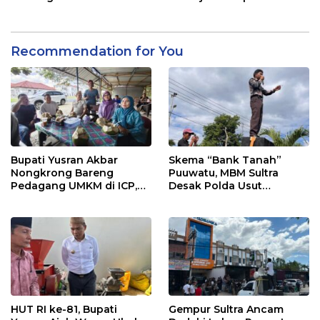
2026
Pelayanan Terbaik
Recommendation for You
Bupati Yusran Akbar
Skema “Bank Tanah”
Nongkrong Bareng
Puuwatu, MBM Sultra
Pedagang UMKM di ICP,
Desak Polda Usut
Tegaskan Komitmen
Keterlibatan Adik Ketua
Hidupkan Ekonomi
Kadin
Kerakyatan
HUT RI ke-81, Bupati
Gempur Sultra Ancam