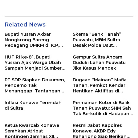
Pangan di Tirawuta
Related News
Bupati Yusran Akbar
Skema “Bank Tanah”
Nongkrong Bareng
Puuwatu, MBM Sultra
Pedagang UMKM di ICP,
Desak Polda Usut
Tegaskan Komitmen
Keterlibatan Adik Ketua
Hidupkan Ekonomi
Kadin
HUT RI ke-81, Bupati
Gempur Sultra Ancam
Kerakyatan
Yusran Ajak Warga Ubah
Duduki Lahan Puuwatu
Sampah Menjadi Sumber
Jika Kasus Mandek
Penghasilan
PT SDP Siapkan Dokumen,
Dugaan “Mainan” Mafia
Pendemo Tak
Tanah, Pemkot Kendari
Menanggapi Tantangan
Hentikan Aktifitas di
Adu Data
Lahan Sengketa Puwatu
Inflasi Konawe Terendah
Permainan Kotor di Balik
di Sultra
Tanah Puuwatu: SHM Sah
Tak Berkutik di Hadapan
Dugaan Mafia
Ketua Kwarcab Konawe
Resmi Jabat Kapolres
Serahkan Atribut
Konawe, AKBP Edy
Kontingen Jamnas XII
Raharjono Siap Berikan