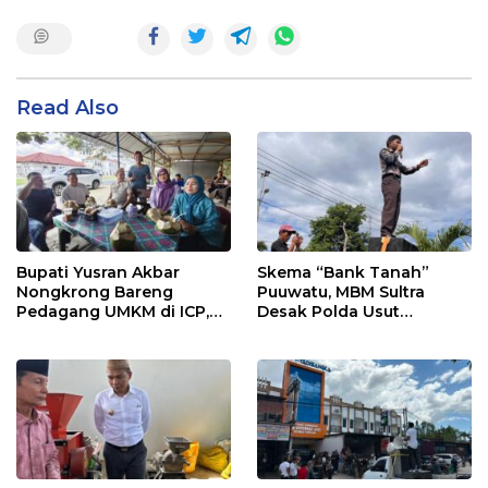
Read Also
Bupati Yusran Akbar
Skema “Bank Tanah”
Nongkrong Bareng
Puuwatu, MBM Sultra
Pedagang UMKM di ICP,
Desak Polda Usut
Tegaskan Komitmen
Keterlibatan Adik Ketua
Hidupkan Ekonomi
Kadin
Kerakyatan