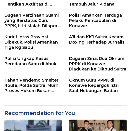
Hentikan Aktifitas di
Tempuh Jalur Pidana
Lahan Sengketa Puwatu
Dugaan Perzinaan Suami
Polisi Amankan Terduga
yang Berstatus Guru
Pelaku Pencabulan di
PPPK, Istri Malah Dilapor
Konawe
Balik
Kurir Lintas Provinsi
AJI dan KKJ Sultra Kecam
Dibekuk, Polisi Amankan
Doxing Terhadap Jurnalis
Tiga Kg Sabu
Polisi Ungkap Kasus
Dugaan Zina, Dua Oknum
Peredaran Sabu di Abuki
PPPK di Konawe
Diadukan ke Dikbud Sultra
Tahan Pendemo Smelter
Oknum Guru PPPK di
Routa, Polda Sultra: Murni
Konawe Kepergok Istri
Proses Hukum Bukan
Saat Hubungan Badan
Kriminalisasi
Recommendation for You