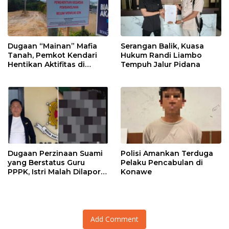
Dugaan “Mainan” Mafia
Serangan Balik, Kuasa
Tanah, Pemkot Kendari
Hukum Randi Liambo
Hentikan Aktifitas di
Tempuh Jalur Pidana
Lahan Sengketa Puwatu
Dugaan Perzinaan Suami
Polisi Amankan Terduga
yang Berstatus Guru
Pelaku Pencabulan di
PPPK, Istri Malah Dilapor
Konawe
Balik
Add Comment