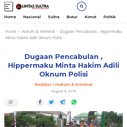
Home
Nasional
Sultra
Butur
Konut
Politik
H
S
Home
Hukum & Kriminal
Dugaan Pencabulan , Hippermaku
k
Minta Hakim Adili Oknum Polisi
i
p
t
Dugaan Pencabulan ,
o
c
Hippermaku Minta Hakim Adili
o
Oknum Polisi
n
t
Redaksi
-
Hukum & Kriminal
e
August 4, 2018
n
t