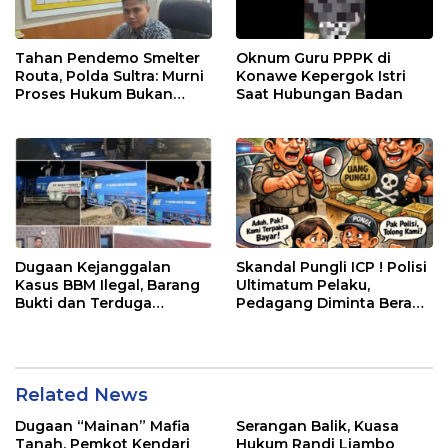
Tahan Pendemo Smelter
Oknum Guru PPPK di
Routa, Polda Sultra: Murni
Konawe Kepergok Istri
Proses Hukum Bukan
Saat Hubungan Badan
Kriminalisasi
Dugaan Kejanggalan
Skandal Pungli ICP ! Polisi
Kasus BBM Ilegal, Barang
Ultimatum Pelaku,
Bukti dan Terduga
Pedagang Diminta Berani
Disebut Dilepas
Lapor
Related News
Dugaan “Mainan” Mafia
Serangan Balik, Kuasa
Tanah, Pemkot Kendari
Hukum Randi Liambo