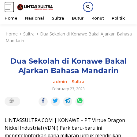
Home
Nasional
Sultra
Butur
Konut
Politik
H
S
Home
Sultra
Dua Sekolah di Konawe Bakal Ajarkan Bahasa
k
Mandarin
i
p
t
Dua Sekolah di Konawe Bakal
o
c
Ajarkan Bahasa Mandarin
o
n
admin
-
Sultra
t
February 23, 2023
e
n
t
LINTASSULTRA.COM | KONAWE – PT Virtue Dragon
Nickel Industrial (VDNI) Park baru-baru ini
menggelontorkan dana miliaran untuk mendirikan