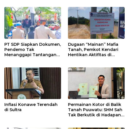
PT SDP Siapkan Dokumen,
Dugaan “Mainan” Mafia
Pendemo Tak
Tanah, Pemkot Kendari
Menanggapi Tantangan
Hentikan Aktifitas di
Adu Data
Lahan Sengketa Puwatu
Inflasi Konawe Terendah
Permainan Kotor di Balik
di Sultra
Tanah Puuwatu: SHM Sah
Tak Berkutik di Hadapan
Dugaan Mafia