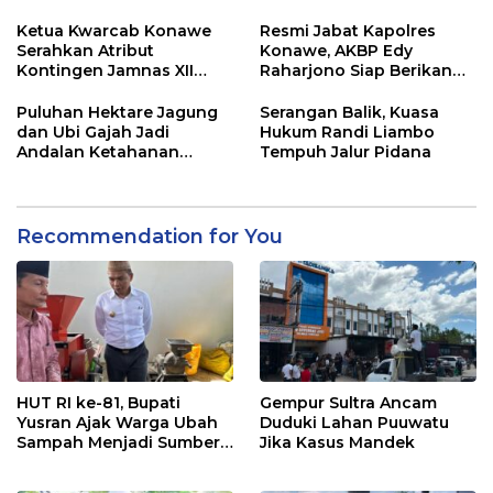
Dugaan Mafia
Ketua Kwarcab Konawe
Resmi Jabat Kapolres
Serahkan Atribut
Konawe, AKBP Edy
Kontingen Jamnas XII
Raharjono Siap Berikan
2026
Pelayanan Terbaik
Puluhan Hektare Jagung
Serangan Balik, Kuasa
dan Ubi Gajah Jadi
Hukum Randi Liambo
Andalan Ketahanan
Tempuh Jalur Pidana
Pangan di Tirawuta
Recommendation for You
HUT RI ke-81, Bupati
Gempur Sultra Ancam
Yusran Ajak Warga Ubah
Duduki Lahan Puuwatu
Sampah Menjadi Sumber
Jika Kasus Mandek
Penghasilan