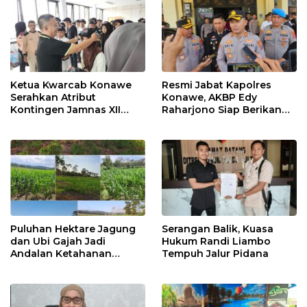
Ketua Kwarcab Konawe
Resmi Jabat Kapolres
Serahkan Atribut
Konawe, AKBP Edy
Kontingen Jamnas XII
Raharjono Siap Berikan
2026
Pelayanan Terbaik
Puluhan Hektare Jagung
Serangan Balik, Kuasa
dan Ubi Gajah Jadi
Hukum Randi Liambo
Andalan Ketahanan
Tempuh Jalur Pidana
Pangan di Tirawuta