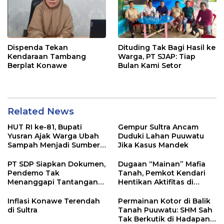
Dispenda Tekan
Dituding Tak Bagi Hasil ke
Kendaraan Tambang
Warga, PT SJAP: Tiap
Berplat Konawe
Bulan Kami Setor
Related News
HUT RI ke-81, Bupati
Gempur Sultra Ancam
Yusran Ajak Warga Ubah
Duduki Lahan Puuwatu
Sampah Menjadi Sumber
Jika Kasus Mandek
Penghasilan
PT SDP Siapkan Dokumen,
Dugaan “Mainan” Mafia
Pendemo Tak
Tanah, Pemkot Kendari
Menanggapi Tantangan
Hentikan Aktifitas di
Adu Data
Lahan Sengketa Puwatu
Inflasi Konawe Terendah
Permainan Kotor di Balik
di Sultra
Tanah Puuwatu: SHM Sah
Tak Berkutik di Hadapan