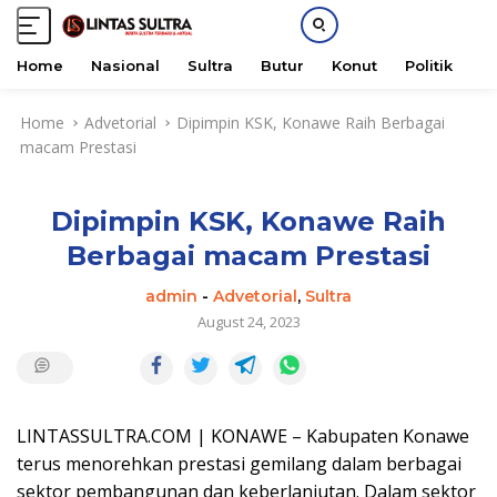
Home
Nasional
Sultra
Butur
Konut
Politik
H
S
Home
Advetorial
Dipimpin KSK, Konawe Raih Berbagai
k
macam Prestasi
i
p
t
Dipimpin KSK, Konawe Raih
o
c
Berbagai macam Prestasi
o
n
admin
-
Advetorial
,
Sultra
t
August 24, 2023
e
n
t
LINTASSULTRA.COM | KONAWE – Kabupaten Konawe
terus menorehkan prestasi gemilang dalam berbagai
sektor pembangunan dan keberlanjutan. Dalam sektor