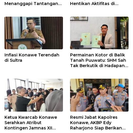
Menanggapi Tantangan
Hentikan Aktifitas di
Adu Data
Lahan Sengketa Puwatu
Inflasi Konawe Terendah
Permainan Kotor di Balik
di Sultra
Tanah Puuwatu: SHM Sah
Tak Berkutik di Hadapan
Dugaan Mafia
Ketua Kwarcab Konawe
Resmi Jabat Kapolres
Serahkan Atribut
Konawe, AKBP Edy
Kontingen Jamnas XII
Raharjono Siap Berikan