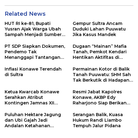
Related News
HUT RI ke-81, Bupati
Gempur Sultra Ancam
Yusran Ajak Warga Ubah
Duduki Lahan Puuwatu
Sampah Menjadi Sumber
Jika Kasus Mandek
Penghasilan
PT SDP Siapkan Dokumen,
Dugaan “Mainan” Mafia
Pendemo Tak
Tanah, Pemkot Kendari
Menanggapi Tantangan
Hentikan Aktifitas di
Adu Data
Lahan Sengketa Puwatu
Inflasi Konawe Terendah
Permainan Kotor di Balik
di Sultra
Tanah Puuwatu: SHM Sah
Tak Berkutik di Hadapan
Dugaan Mafia
Ketua Kwarcab Konawe
Resmi Jabat Kapolres
Serahkan Atribut
Konawe, AKBP Edy
Kontingen Jamnas XII
Raharjono Siap Berikan
2026
Pelayanan Terbaik
Puluhan Hektare Jagung
Serangan Balik, Kuasa
dan Ubi Gajah Jadi
Hukum Randi Liambo
Andalan Ketahanan
Tempuh Jalur Pidana
Pangan di Tirawuta