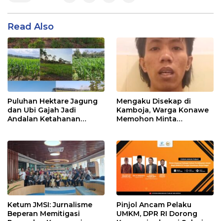
Read Also
Puluhan Hektare Jagung
Mengaku Disekap di
dan Ubi Gajah Jadi
Kamboja, Warga Konawe
Andalan Ketahanan
Memohon Minta
Pangan di Tirawuta
Dipulangkan ke Indonesia
Ketum JMSI: Jurnalisme
Pinjol Ancam Pelaku
Beperan Memitigasi
UMKM, DPR RI Dorong