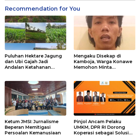
Recommendation for You
Puluhan Hektare Jagung
Mengaku Disekap di
dan Ubi Gajah Jadi
Kamboja, Warga Konawe
Andalan Ketahanan
Memohon Minta
Pangan di Tirawuta
Dipulangkan ke Indonesia
Ketum JMSI: Jurnalisme
Pinjol Ancam Pelaku
Beperan Memitigasi
UMKM, DPR RI Dorong
Persoalan Kemanusiaan
Koperasi sebagai Solusi
Pembiayaan