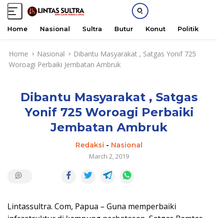
Home
Nasional
Sultra
Butur
Konut
Politik
H
S
Home
Nasional
Dibantu Masyarakat , Satgas Yonif 725
k
Woroagi Perbaiki Jembatan Ambruk
i
p
t
Dibantu Masyarakat , Satgas
o
c
Yonif 725 Woroagi Perbaiki
o
Jembatan Ambruk
n
t
Redaksi
-
Nasional
e
March 2, 2019
n
t
Lintassultra. Com, Papua – Guna memperbaiki