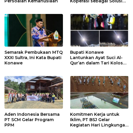
Persoalan Kemanusiaan
Koperasi sebagai Solusi
Pembiayaan
Semarak Pembukaan MTQ
Bupati Konawe
XXXI Sultra, Ini Kata Bupati
Lantunkan Ayat Suci Al-
Konawe
Qur’an dalam Tari Kolosal
Pembukaan MTQ XXXI
Sultra
Aden Indonesia Bersama
Komitmen Kerja untuk
PT SCM Gelar Program
Iklim, PT BSJ Gelar
PPM
Kegiatan Hari Lingkungan
Hidup Sedunia 2026