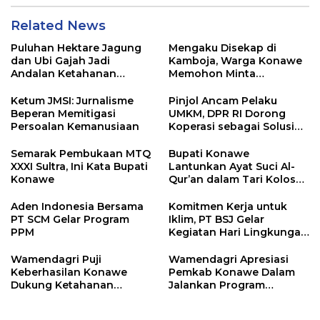
Related News
Puluhan Hektare Jagung
Mengaku Disekap di
dan Ubi Gajah Jadi
Kamboja, Warga Konawe
Andalan Ketahanan
Memohon Minta
Pangan di Tirawuta
Dipulangkan ke Indonesia
Ketum JMSI: Jurnalisme
Pinjol Ancam Pelaku
Beperan Memitigasi
UMKM, DPR RI Dorong
Persoalan Kemanusiaan
Koperasi sebagai Solusi
Pembiayaan
Semarak Pembukaan MTQ
Bupati Konawe
XXXI Sultra, Ini Kata Bupati
Lantunkan Ayat Suci Al-
Konawe
Qur’an dalam Tari Kolosal
Pembukaan MTQ XXXI
Sultra
Aden Indonesia Bersama
Komitmen Kerja untuk
PT SCM Gelar Program
Iklim, PT BSJ Gelar
PPM
Kegiatan Hari Lingkungan
Hidup Sedunia 2026
Wamendagri Puji
Wamendagri Apresiasi
Keberhasilan Konawe
Pemkab Konawe Dalam
Dukung Ketahanan
Jalankan Program
Pangan Nasional
Strategis Nasional