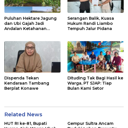
Puluhan Hektare Jagung
Serangan Balik, Kuasa
dan Ubi Gajah Jadi
Hukum Randi Liambo
Andalan Ketahanan
Tempuh Jalur Pidana
Pangan di Tirawuta
Dispenda Tekan
Dituding Tak Bagi Hasil ke
Kendaraan Tambang
Warga, PT SJAP: Tiap
Berplat Konawe
Bulan Kami Setor
Related News
HUT RI ke-81, Bupati
Gempur Sultra Ancam