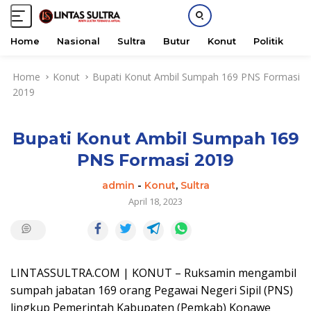
Home
Nasional
Sultra
Butur
Konut
Politik
H
S
Home
Konut
Bupati Konut Ambil Sumpah 169 PNS Formasi
k
2019
i
p
t
Bupati Konut Ambil Sumpah 169
o
c
PNS Formasi 2019
o
n
admin
-
Konut
,
Sultra
t
April 18, 2023
e
n
t
LINTASSULTRA.COM | KONUT – Ruksamin mengambil
sumpah jabatan 169 orang Pegawai Negeri Sipil (PNS)
lingkup Pemerintah Kabupaten (Pemkab) Konawe