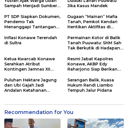
Yusran Ajak Warga Ubah
Duduki Lahan Puuwatu
Sampah Menjadi Sumber
Jika Kasus Mandek
Penghasilan
PT SDP Siapkan Dokumen,
Dugaan “Mainan” Mafia
Pendemo Tak
Tanah, Pemkot Kendari
Menanggapi Tantangan
Hentikan Aktifitas di
Adu Data
Lahan Sengketa Puwatu
Inflasi Konawe Terendah
Permainan Kotor di Balik
di Sultra
Tanah Puuwatu: SHM Sah
Tak Berkutik di Hadapan
Dugaan Mafia
Ketua Kwarcab Konawe
Resmi Jabat Kapolres
Serahkan Atribut
Konawe, AKBP Edy
Kontingen Jamnas XII
Raharjono Siap Berikan
2026
Pelayanan Terbaik
Puluhan Hektare Jagung
Serangan Balik, Kuasa
dan Ubi Gajah Jadi
Hukum Randi Liambo
Andalan Ketahanan
Tempuh Jalur Pidana
Pangan di Tirawuta
Recommendation for You