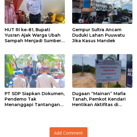
HUT RI ke-81, Bupati
Gempur Sultra Ancam
Yusran Ajak Warga Ubah
Duduki Lahan Puuwatu
Sampah Menjadi Sumber
Jika Kasus Mandek
Penghasilan
PT SDP Siapkan Dokumen,
Dugaan “Mainan” Mafia
Pendemo Tak
Tanah, Pemkot Kendari
Menanggapi Tantangan
Hentikan Aktifitas di
Adu Data
Lahan Sengketa Puwatu
Add Comment