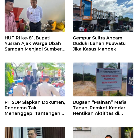
HUT RI ke-81, Bupati
Gempur Sultra Ancam
Yusran Ajak Warga Ubah
Duduki Lahan Puuwatu
Sampah Menjadi Sumber
Jika Kasus Mandek
Penghasilan
PT SDP Siapkan Dokumen,
Dugaan “Mainan” Mafia
Pendemo Tak
Tanah, Pemkot Kendari
Menanggapi Tantangan
Hentikan Aktifitas di
Adu Data
Lahan Sengketa Puwatu